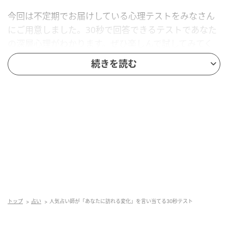
今回は不定期でお届けしている心理テストをみなさん
にご用意しました。30秒で回答できるテストであなた
の深層心理がわかります。ぜひ楽しんで試してみてく
ださい。
続きを読む
【QUESTION】
新年度・新学期が始まってから早2ヵ月が経ちました。
生活環境に変化があった人も、これまで通りだったと
いう人も、振り返ってみて『なんだかしんどかったな
ぁ…』と感じたことはありますか？ 下の３つから近い
ものを選んでください。
トップ
占い
人気占い師が「あなたに訪れる変化」を言い当てる30秒テスト
１
）体調がすぐれなかったり、気持ちが疲れていた。