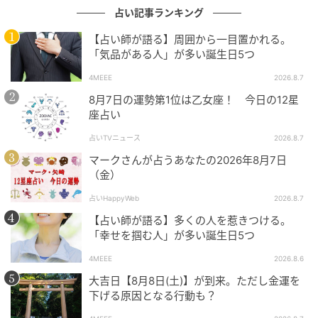
占い記事ランキング
【占い師が語る】周囲から一目置かれる。
「気品がある人」が多い誕生日5つ
4MEEE
2026.8.7
8月7日の運勢第1位は乙女座！ 今日の12星
座占い
占いTVニュース
2026.8.7
マークさんが占うあなたの2026年8月7日
（金）
占いHappyWeb
2026.8.7
【占い師が語る】多くの人を惹きつける。
「幸せを掴む人」が多い誕生日5つ
4MEEE
2026.8.6
大吉日【8月8日(土)】が到来。ただし金運を
下げる原因となる行動も？