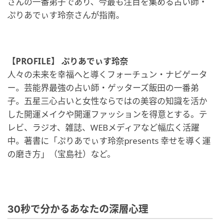
さんの一番弟子であり、今最も注目を集める占い師・
ぷりあでぃす玲奈さんが指南。
【PROFILE】 ぷりあでぃす玲奈
人々の未来を幸福へと導くフォーチュン・ナビゲータ
ー。芸能界最強の占い師・ゲッターズ飯田の一番弟
子。五星三心占いと女性ならではの美容の知識を活か
した開運メイクや開運ファッションを得意とする。テ
レビ、ラジオ、雑誌、WEBメディアなど幅広く活躍
中。著書に「ぷりあでぃす玲奈presents 幸せを導く運
の磨き方」（宝島社）など。
30秒で分かるあなたの深層心理