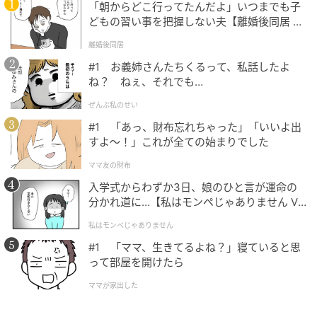
「朝からどこ行ってたんだよ」いつまでも子
どもの習い事を把握しない夫【離婚後同居 Vo
l.1】
離婚後同居
#1 お義姉さんたちくるって、私話したよ
ね？ ねぇ、それでも…
ぜんぶ私のせい
#1 「あっ、財布忘れちゃった」「いいよ出
すよ〜！」これが全ての始まりでした
ママ友の財布
入学式からわずか3日、娘のひと言が運命の
分かれ道に…【私はモンペじゃありません Vo
l.1】
私はモンペじゃありません
#1 「ママ、生きてるよね？」寝ていると思
って部屋を開けたら
ママが家出した