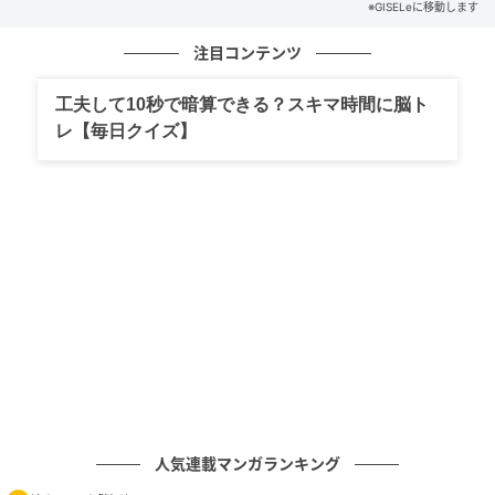
※GISELeに移動します
注目コンテンツ
工夫して10秒で暗算できる？スキマ時間に脳ト
レ【毎日クイズ】
元記事で読む
次の記事
「金欠の原因はおウチにあります」人気占い
師が警告する「金運が下がる部屋の特徴」
の記事をもっとみる
人気連載マンガランキング