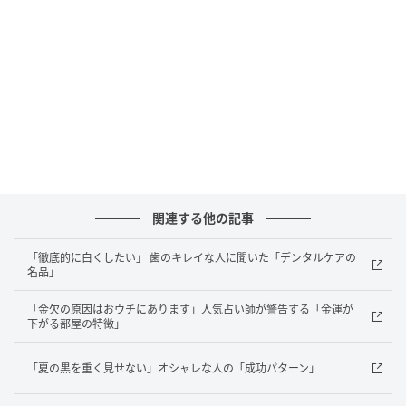
２
）人とかみ合わない感じ、または振り回されている
ように感じた。
３
）しんどいと感じることは特になく、むしろ楽しめ
ていた。
【ANSWER】
≫この心理テストから分かる「この夏に訪れる、あな
た自身の変化」
関連する他の記事
「徹底的に白くしたい」 歯のキレイな人に聞いた「デンタルケアの
名品」
「金欠の原因はおウチにあります」人気占い師が警告する「金運が
下がる部屋の特徴」
「夏の黒を重く見せない」オシャレな人の「成功パターン」