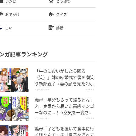
レシピ
どうぶつ
おでかけ
クイズ
占い
診断
ンガ記事ランキング
「牛のにおいがしたら困る
（笑）」妹の結婚式で僕を嘲笑
う新郎親子→妻の顔を見た2人
が絶句したワケ
ベビーカレンダー
2026.8.6
義母「半分もらって帰るわね」
え！実家から届いた高級マンゴ
ーなのに…！→空気を一変させ
た4歳娘の痛快な一言とは
ベビーカレンダー
2026.8.6
義母「子どもを置いて食事に行
く嫁なんて」夫「息子を連れて