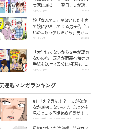
実家に帰る！」翌日、夫が謝罪
してきたワケ
ベビーカレンダー
2026.8.6
娘「なんで…」閑散とした車内
で娘に密着してくる男→私「い
いの…もう少しだから」男が血
相を変え逃げたワケ
ベビーカレンダー
2026.8.6
「大学出てないから文字が読め
ないのね」義母が両親へ侮辱の
手紙を送付→義父に相談後、訪
れた末路とは
ベビーカレンダー
2026.8.6
気連載マンガランキング
#1 「え？浮気！？」夫がなか
なか帰宅しないので、ふと外を
見ると…→予期せぬ光景が！｜
旦那の不倫が発覚して頭に来た
旦那の不倫が発覚して頭に来たのでメチャクチャにしてやった
のでメチャクチャにしてやった
最初に感じた違和感…普段マメ