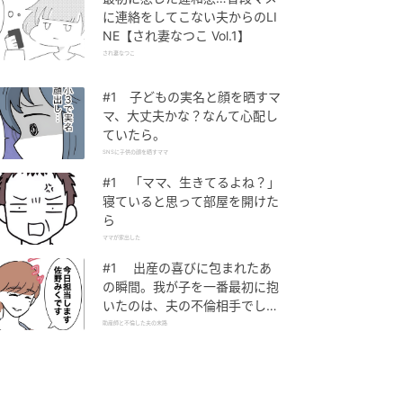
に連絡をしてこない夫からのLI
NE【され妻なつこ Vol.1】
され妻なつこ
#1 子どもの実名と顔を晒すマ
マ、大丈夫かな？なんて心配し
ていたら。
SNSに子供の顔を晒すママ
#1 「ママ、生きてるよね？」
寝ていると思って部屋を開けた
ら
ママが家出した
#1 出産の喜びに包まれたあ
の瞬間。我が子を一番最初に抱
いたのは、夫の不倫相手でし
た。
助産師と不倫した夫の末路