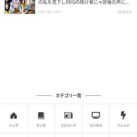
の私を見下しBBQの除け者に⇒背後の声に突
然青ざめたワケ
ベビーカレンダー
2026.8.8
元記事で読む
次の記事
アクティブもまったりも満喫。ダンディな上
司の休日の過ごし方／メンタル強め美女白川
カテゴリ一覧
さん8
の記事をもっとみる
トップ
マンガ
エピソード
エンタメ
トレンド