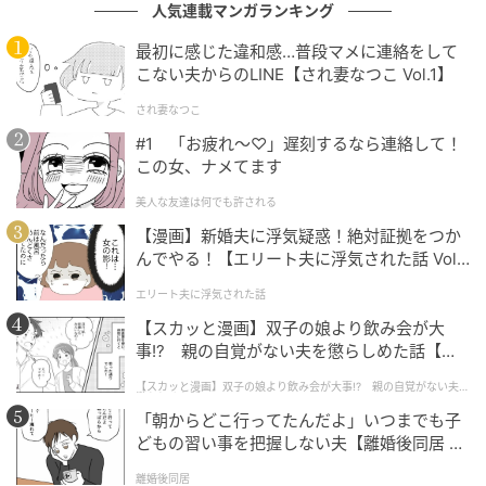
人気連載マンガランキング
最初に感じた違和感…普段マメに連絡をして
こない夫からのLINE【され妻なつこ Vol.1】
され妻なつこ
#1 「お疲れ〜♡」遅刻するなら連絡して！
この女、ナメてます
美人な友達は何でも許される
【漫画】新婚夫に浮気疑惑！絶対証拠をつか
んでやる！【エリート夫に浮気された話 Vol.
1】
エリート夫に浮気された話
【スカッと漫画】双子の娘より飲み会が大
事!? 親の自覚がない夫を懲らしめた話【第1
話】
【スカッと漫画】双子の娘より飲み会が大事!? 親の自覚がない夫を
懲らしめた話
「朝からどこ行ってたんだよ」いつまでも子
どもの習い事を把握しない夫【離婚後同居 Vo
l.1】
離婚後同居