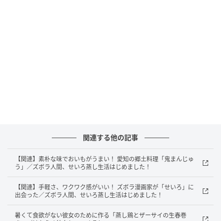
関連する他の記事
【関連】素朴な味でおいもがうまい！ 愛知の郷土料理「鬼まんじゅ
う」／ズボラ人間、せいろ蒸し生活はじめました！
【関連】手軽さ、ワクワク感がいい！ ズボラ漫画家が「せいろ」に
出会った／ズボラ人間、せいろ蒸し生活はじめました！
暑くて食欲がない彼女のために作る「蒸し鶏とザーサイの生春巻