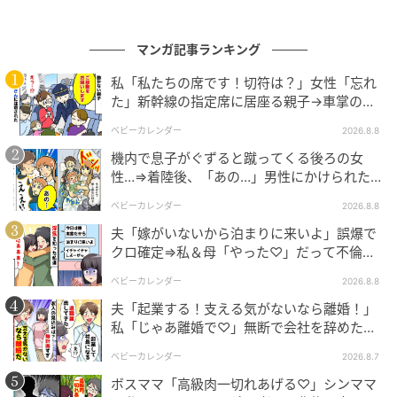
マンガ記事ランキング
私「私たちの席です！切符は？」女性「忘れ
た」新幹線の指定席に居座る親子→車掌の注
意に移動…直後、ゾッとする発言
ベビーカレンダー
2026.8.8
機内で息子がぐずると蹴ってくる後ろの女
性…⇒着陸後、「あの…」男性にかけられた驚
きの言葉とは
ベビーカレンダー
2026.8.8
夫「嫁がいないから泊まりに来いよ」誤爆で
クロ確定⇒私＆母「やった♡」だって不倫相
手の正体は！
ベビーカレンダー
2026.8.8
夫「起業する！支える気がないなら離婚！」
私「じゃあ離婚で♡」無断で会社を辞めた元
夫、お先真っ暗！
ベビーカレンダー
2026.8.7
ボスママ「高級肉一切れあげる♡」シンママ