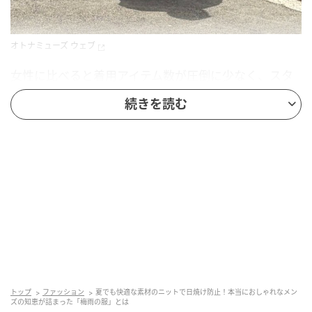
オトナミューズ ウェブ
女性に比べると着用アイテム数が圧倒に少なく、スタ
イリングも限られる。それなのにおしゃれな男性っ
続きを読む
て、よっぽどのテクニックをお持ちだと思うんです。
そこでメンズのファッション関係者にスナップを敢行
して、その秘密を探ってみることにしました。
今回教えていただくのは、おしゃれメンズから絶大な
支持を集める【ユウイチトヤマ.】初の旗艦店でサブマ
ネージャーを務めている奈良啓介さん。「梅雨スタイ
ル」をお題に、素材感にこだわったセットアップスタ
イルを披露していただきました。女性も参考になるこ
とまちがいなしなので、マジで要チェックです！！
トップ
ファッション
夏でも快適な素材のニットで日焼け防止！本当におしゃれなメン
ズの知恵が詰まった「梅雨の服」とは