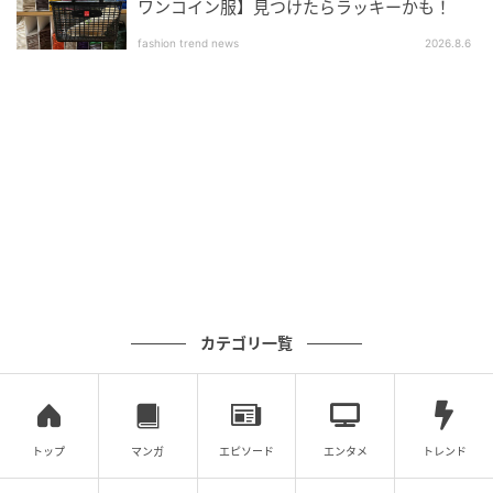
ワンコイン服】見つけたらラッキーかも！
fashion trend news
2026.8.6
オトナミューズ ウェブ
カテゴリ一覧
【ユウイチトヤマ.】のサングラスも、顔まわりの洒落
度アップに貢献
トップ
マンガ
エピソード
エンタメ
トレンド