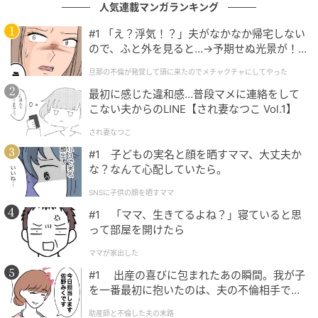
人気連載マンガランキング
そんな奈良さんがセレクトしたのは、和紙とレーヨン
#1 「え？浮気！？」夫がなかなか帰宅しない
ので、ふと外を見ると…→予期せぬ光景が！
のブレンド素材を使ったニットのセットアップ。「梅
｜旦那の不倫が発覚して頭に来たのでメチャ
雨は湿気がすごいので、清涼感のあるサラッとした肌
旦那の不倫が発覚して頭に来たのでメチャクチャにしてやった
クチャにしてやった
触りにこだわっています。このセットアップは和紙と
最初に感じた違和感…普段マメに連絡をして
レーヨンを使用しているので、梅雨も快適。濡れても
こない夫からのLINE【され妻なつこ Vol.1】
意外と乾くのが早いし、ベトつかないんですよね。し
され妻なつこ
かも上下で編みが異なるのもポイント。どちらもミド
#1 子どもの実名と顔を晒すママ、大丈夫か
ルゲージで表情があり、セットアップでもキマリすぎ
な？なんて心配していたら。
ないゆるい感じが気に入っています」
SNSに子供の顔を晒すママ
#1 「ママ、生きてるよね？」寝ていると思
メンズは珍しく、ジャケットの上にベルトバッグでウ
って部屋を開けたら
エストマークしているのも新鮮。「このスタイルはわ
ママが家出した
りと好きで、よくウエストマークをしています。少し
#1 出産の喜びに包まれたあの瞬間。我が子
女性的かもしれませんが、スタイリングにメリハリも
を一番最初に抱いたのは、夫の不倫相手でし
つけられるんです」
た。
助産師と不倫した夫の末路