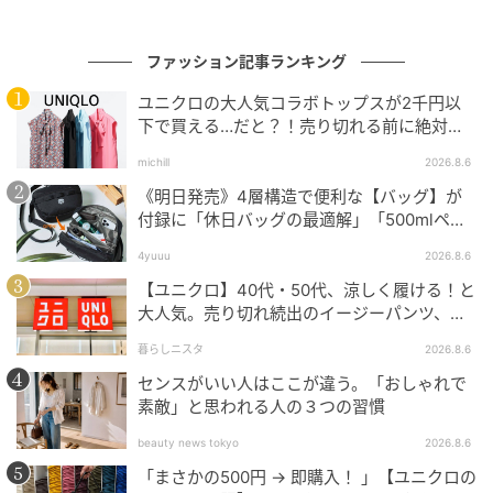
胸元はけっこう大胆に肌見せしていますが、そのほか
の露出が控えめだといやらしく見えないというのは発
ファッション記事ランキング
見でした。絶妙な抜け感にもなっていますし、3連のビ
ユニクロの大人気コラボトップスが2千円以
ーズネックレスもより引き立っていますよね。それに
下で買える…だと？！売り切れる前に絶対買
しても奈良さんは、小物づかいがお上手！
い！
michill
2026.8.6
《明日発売》4層構造で便利な【バッグ】が
付録に「休日バッグの最適解」「500mlペッ
トボトルも入る」
4yuuu
2026.8.6
【ユニクロ】40代・50代、涼しく履ける！と
大人気。売り切れ続出のイージーパンツ、買
ってみた！
暮らしニスタ
2026.8.6
センスがいい人はここが違う。「おしゃれで
素敵」と思われる人の３つの習慣
beauty news tokyo
2026.8.6
「まさかの500円 → 即購入！ 」【ユニクロの