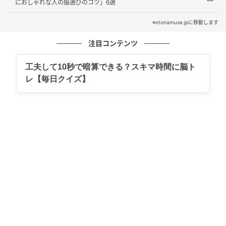
におしゃれな人の服選びのコツ」6選
※otonamuse.jpに移動します
注目コンテンツ
工夫して10秒で暗算できる？スキマ時間に脳ト
レ【毎日クイズ】
オトナミューズ ウェブ
ウエストにセットしたベルトバッグは、黒に映える明
るめのブラウンに
日焼けが苦手で、夏でも半袖1枚になることはほとんど
ないという奈良さん。「日焼けしたくないわけではな
いですが、ただ赤くなるだけで黒くならないんです。
しかもすごく痛くなるので、いつの間にか夏でも長袖
が基本になりました」