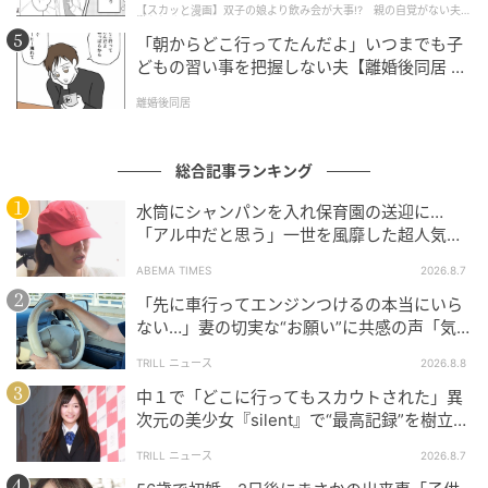
【スカッと漫画】双子の娘より飲み会が大事!? 親の自覚がない夫を
懲らしめた話
「朝からどこ行ってたんだよ」いつまでも子
どもの習い事を把握しない夫【離婚後同居 Vo
ゆうゆうtime
l.1】
離婚後同居
総合記事ランキング
水筒にシャンパンを入れ保育園の送迎に…
「アル中だと思う」一世を風靡した超人気タ
レント、酒漬けだった日々を告白
ABEMA TIMES
2026.8.7
「先に車行ってエンジンつけるの本当にいら
ない…」妻の切実な“お願い”に共感の声「気
づかないんですよね…」
TRILL ニュース
2026.8.8
中１で「どこに行ってもスカウトされた」異
次元の美少女『silent』で“最高記録”を樹立し
た「反則級」の【トップ女優】
TRILL ニュース
2026.8.7