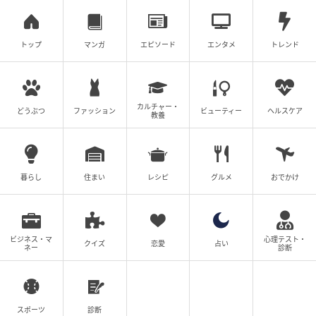
https://egao-salon.jp/
トップ
マンガ
エピソード
エンタメ
トレンド
ひし形シルエットでキュッとリフトアップ！
表面、前髪、顔まわりの髪がつながるようにカット
カルチャー・
し、自然なツヤのある毛流れに。さらに温かみのある
どうぶつ
ファッション
ビューティー
ヘルスケア
教養
ベージュカラーで染めると、ツヤ感が倍増。ふんわり
させつつパサついて見えるのを防いでくれます。髪の
中間から毛先にヘアバームをつけて、ツヤ感をアピー
暮らし
住まい
レシピ
グルメ
おでかけ
ルするのがコツ。
ビジネス・マ
心理テスト・
クイズ
恋愛
占い
ネー
診断
スポーツ
診断