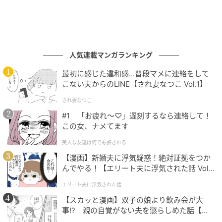
人気連載マンガランキング
最初に感じた違和感…普段マメに連絡をして
こない夫からのLINE【され妻なつこ Vol.1】
され妻なつこ
#1 「お疲れ〜♡」遅刻するなら連絡して！
この女、ナメてます
美人な友達は何でも許される
【漫画】新婚夫に浮気疑惑！絶対証拠をつか
んでやる！【エリート夫に浮気された話 Vol.
1】
エリート夫に浮気された話
【スカッと漫画】双子の娘より飲み会が大
事!? 親の自覚がない夫を懲らしめた話【第1
話】