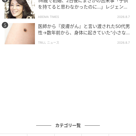
56歳で初婚、2日後にまさかの出来事「子供
を持てると思わなかったのに…」レジェンド
美魔女が当時の心境を告白
ABEMA TIMES
2026.8.7
医師から『皮膚がん』と言い渡された50代男
性→数年前から、身体に起きていた“小さな異
変”に「あのとき受診していれば…」
TRILL ニュース
2026.8.7
ゆうゆうtime
スタイリスト
えがお美容室
担当／テルイタカヒロさん
カテゴリ一覧
TEL：03-5980-7522