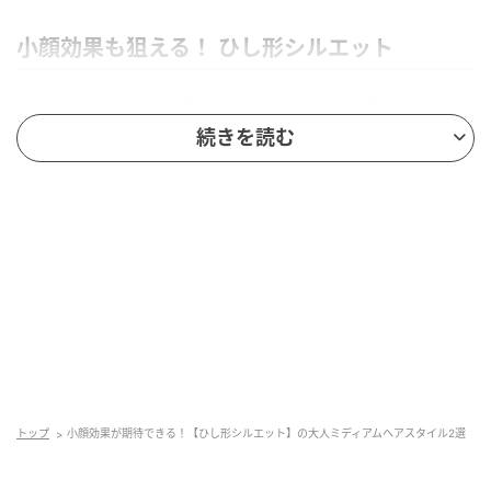
小顔効果も狙える！ ひし形シルエット
ペタンとして寂しく見えるミディアムも、全体にレイ
ヤーを入れるとスタイルに立体感と動きが生まれま
続きを読む
す。前髪を厚めに作って、フレッシュな印象に。襟足
を首に沿うように切って全体をひし形シルエットに近
づけると、輪郭がすっきり引き締まって見えます。
トップ
小顔効果が期待できる！【ひし形シルエット】の大人ミディアムヘアスタイル2選