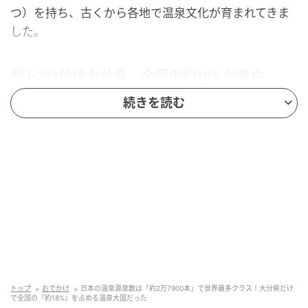
つ）を持ち、古くから各地で温泉文化が育まれてきま
した。
断トツ1位は大分県、全国の約18%が集中
続きを読む
都道府県別に見ると、源泉数で際立つのが大分県で
す。
同調査によると大分県の源泉総数は5094本で全国1
位。全国2万7899本のうち約18%が大分県ひとつに集
まっています。
2位以下を大きく引き離すこの数字は、大分県が「おん
せん県」を自称するだけの根拠といえます。
鹿児島県（2735本）、北海道（2249本）、静岡県
トップ
おでかけ
日本の温泉源泉数は「約2万7900本」で世界最多クラス！大分県だけ
（2185本）と続きますが、大分県との差は歴然です。
で全国の『約18%』を占める温泉大国だった