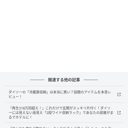
源泉数は昭和37年度から右肩上がりで増加
環境省の経年変化表によると、全国の源泉総数は昭和
37年度の約1万3000本から増加を続け、平成2年度に2
万本を超えました。
その後も緩やかに増加し、近年は2万7000〜2万8000
本台で推移しています。
掘削（くっさく）技術の向上により、かつては温泉が
関連する他の記事
なかった平野部でも源泉が開発されるようになったこ
とが、長期的な増加の背景にあるとされます。
ダイソーの「冷蔵庫収納」は本当に買い？話題のアイテムを本音レ
ビュー！
「再生318万回超え！」これだけで玄関がスッキリ片付く！ダイソ
年間延べ1億人以上が温泉宿泊を利用
ーには見えない高見え「2段ワイド収納ラック」であなたの部屋がま
るでホテルに！
源泉の数だけでなく、利用規模も際立ちます。