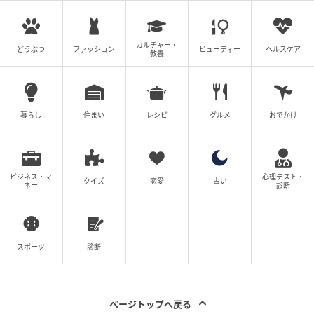
カルチャー・
どうぶつ
ファッション
ビューティー
ヘルスケア
教養
暮らし
住まい
レシピ
グルメ
おでかけ
ビジネス・マ
心理テスト・
クイズ
恋愛
占い
ネー
診断
スポーツ
診断
ページトップへ戻る