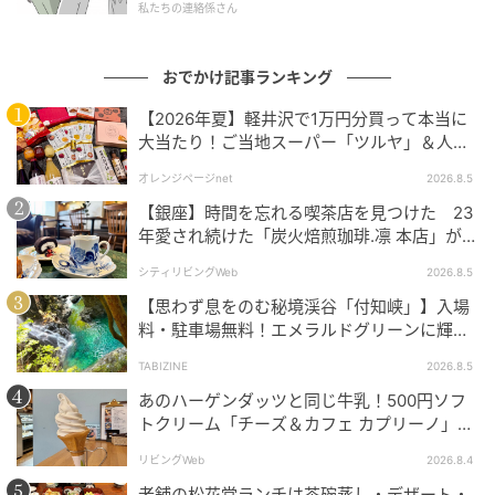
私たちの連絡係さん
おでかけ記事ランキング
【2026年夏】軽井沢で1万円分買って本当に
大当たり！ご当地スーパー「ツルヤ」＆人気
店のお土産ベスト5【夏のお出かけ】
オレンジページnet
2026.8.5
【銀座】時間を忘れる喫茶店を見つけた 23
年愛され続けた「炭火焙煎珈琲.凛 本店」がも
っと通いたくなる場所に
シティリビングWeb
2026.8.5
【思わず息をのむ秘境渓谷「付知峡」】入場
料・駐車場無料！エメラルドグリーンに輝く
水面はまるで絵画のよう｜岐阜県中津川市
TABIZINE
2026.8.5
あのハーゲンダッツと同じ牛乳！500円ソフ
トクリーム「チーズ＆カフェ カプリーノ」
【すすきの】
リビングWeb
2026.8.4
老舗の松花堂ランチは茶碗蒸し・デザート・