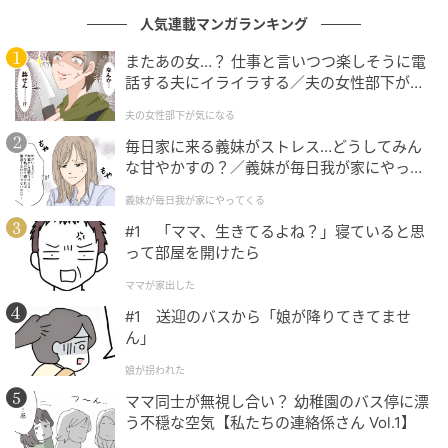
参考
人気連載マンガランキング
またあの女…？ 仕事と言いつつ楽しそうに電
・環境省「
温泉に関するデータ（令和6年度温泉利用状
話する夫にイライラする／夫の女性部下が気
になる（1）【夫婦の危機 まんが】
況）
」
夫の女性部下が気になる
毎日家に来る義妹がストレス…どうしてみん
元記事で読む
な甘やかすの？／義妹が毎日我が家にやって
くる（1）【義父母がシンドイんです！ まん
次の記事
義妹が毎日我が家にやってくる
が】
#1 「ママ、生きてるよね？」寝ていると思
雨の日でも楽しめる東京近郊の『屋内スポッ
って部屋を開けたら
ト』3選！梅雨の週末に大人が1日中夢中にな
れる「非日常空間」がここにあった
ママが家出した
#1 送迎のバスから「娘が降りてきてませ
の記事をもっとみる
ん」
娘が拐われた
ママ同士が無視し合い？ 幼稚園のバス停に漂
う不穏な空気【私たちの連絡係さん Vol.1】