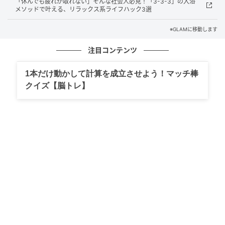
「休んでも疲れが取れない」そんな社会人必見！「3-3-3」の入浴
メソッドで叶える、リラックス系ライフハック3選
令和6年度の調査では、温泉を利用した年度延べ宿泊利
用人員は1億人以上。宿泊施設数は全国で1万2904軒に
※GLAMに移動します
のぼります。
注目コンテンツ
公衆浴場数は全国7770か所で、温泉が観光資源にとど
1本だけ動かして計算を成立させよう！マッチ棒
まらず地域の生活インフラとして根づいている実態が
クイズ【脳トレ】
数字に表れています。
まとめ
環境省の令和6年度データによると、日本の源泉総数は
2万7899本で温泉地数は2839か所。
大分県だけで全国の約18%を占め、年間延べ1億人以上
が温泉宿泊を利用しています。