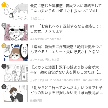
は、堂々たる国宝・犬山城の天守が！ 一段下がったと
最初に感じた違和感…普段マメに連絡をして
こない夫からのLINE【され妻なつこ Vol.1】
ころにあるキャッスルシートに座り、ボーッと日光浴
をしながらお城を見上げる時間は最高の贅沢です♪
され妻なつこ
今回取材にうかがったのは「ホテルインディゴ 犬山有
#1 「お疲れ〜♡」遅刻するなら連絡して！
楽苑」。「ホテルインディゴ」は、世界100か国以上
この女、ナメてます
にインターコンチネンタルやクラウンプラザ、ホリデ
美人な友達は何でも許される
イ・インなどの21ブランドのホテルを展開する
IHGホ
【漫画】新婚夫に浮気疑惑！絶対証拠をつか
テルズ＆リゾーツ
が展開するライフスタイル・ブティ
んでやる！【エリート夫に浮気された話 Vol.
ックホテルブランド。
1】
エリート夫に浮気された話
【スカッと漫画】双子の娘より飲み会が大
事!? 親の自覚がない夫を懲らしめた話【第1
犬山城は、現存する最古の天守を誇る国宝！
話】
【スカッと漫画】双子の娘より飲み会が大事!? 親の自覚がない夫を
懲らしめた話
「朝からどこ行ってたんだよ」いつまでも子
どもの習い事を把握しない夫【離婚後同居 Vo
l.1】
離婚後同居