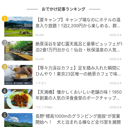
おでかけ記事ランキング
【夏キャンプ】キャンプ場なのにホテルの温
泉入り放題！1泊2,200円から楽しめる、群馬
『サンバードキャンプガーデン』
GLAM
2026.8.8
絶景渓谷を望む露天風呂と豪華ビュッフェが1
泊2食1万円台から！仙台・秋保温泉の人気コ
スパ宿『秋保グランドホテル』
GLAM
2026.8.8
オトナミューズ ウェブ
【等々力渓谷カフェ】足を踏み入れた瞬間に
ひんやり！東京23区唯一の絶景カフェで味わ
犬山城まではホテルから徒歩10分ほど。
える本格コーヒー
イチオシ
2026.8.8
日本国内には現在、現存する天守が12ヶ所しかないな
【天満橋】懐かしくおいしい老舗の味！1950
か、「犬山城」は最古を誇る国宝。日本のお城のほと
年創業の人気の洋食食堂のポークチャップ！
「グリル ABC」
んどは戦国の戦乱や明治期の廃城令、その後の戦争な
リビングWeb
2026.8.8
どで失われているので、戦国時代の天守を残している
長野“標高1000mのグランピング施設”が営業
のはかなり貴重です。「犬山城」を築城したのは織田
開始へ！ 犬と泊まれる棟など全15室を展開