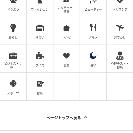
オトナミューズ ウェブ
カルチャー・
どうぶつ
ファッション
ビューティー
ヘルスケア
教養
犬山上の天守まで上り、「ホテルインディゴ 犬山有楽
苑」を見た図。新緑がまぶしい！
暮らし
住まい
レシピ
グルメ
おでかけ
お城の中の梯子のような急な階段を上り、少々息を切
らしながら天守まで……。 現存する天守の中で最古、
約400年の歴史を経た木造建築の国宝の城の中に入
ビジネス・マ
心理テスト・
り、天守まで上って行けること自体が奇跡だと思いま
クイズ
恋愛
占い
ネー
診断
せんか⁉ 名古屋からも程近く、川を渡れば岐阜、そし
て船で物資を運ぶ木曽川まである。天守からの景色を
見たら、犬山が「天下をとる」要所とされてきたこと
スポーツ
診断
に納得でした。
国宝の茶室も隣接！ ふたつの国宝を楽しめる
ページトップへ戻る
プレミアム感