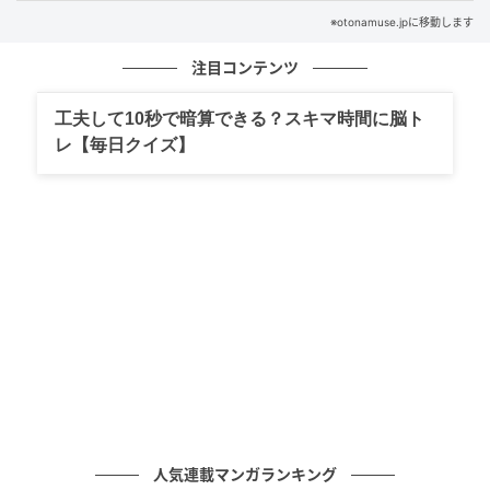
※otonamuse.jpに移動します
注目コンテンツ
工夫して10秒で暗算できる？スキマ時間に脳ト
レ【毎日クイズ】
オトナミューズ ウェブ
エントランスからホテル内に入ると、「犬山城」を望
む圧巻の景色が！
エントランスからロビーに足を踏み入れた瞬間から、
テンションが上がること間違いなし。天上まで一面が
人気連載マンガランキング
ガラス張りの開放感あふれるロビーラウンジの先に