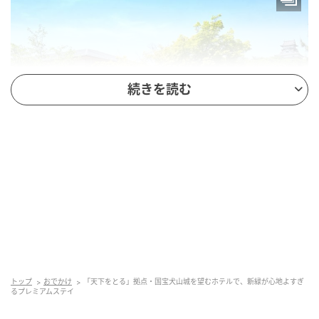
続きを読む
オトナミューズ ウェブ
ホテルインディゴ犬山有楽苑は、名鉄「犬山遊園駅」
から徒歩7分。木曽川沿いを歩いて行くと、丘の上に犬
山城がお目見え！
トップ
おでかけ
「天下をとる」拠点・国宝犬山城を望むホテルで、新緑が心地よすぎ
るプレミアムステイ