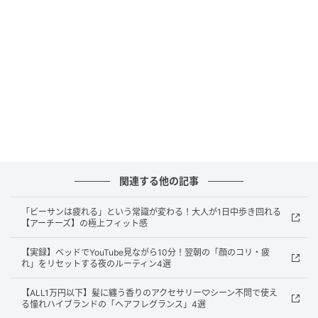
関連する他の記事
「ビーサンは疲れる」という常識が変わる！大人が1日中歩き回れる
オトナミューズ ウェブ
【アーチーズ】の極上フィット感
モダンな和テイストを感じさせるエントランス。
【実録】ベッドでYouTube見ながら10分！翌朝の「顔のコリ・疲
れ」をリセットする夜のルーティン4選
【ALL1万円以下】髪に纏う香りのアクセサリー♡シーン不問で使え
る憧れハイブランドの「ヘアフレグランス」4選