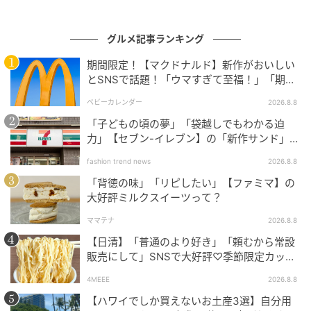
写真／モロゾフ株式会社 文／田島弥洸
グルメ記事ランキング
元記事で読む
期間限定！【マクドナルド】新作がおいしい
次の記事
とSNSで話題！「ウマすぎて至福！」「期待
以上♡」
【パペットスンスン×セブン-イレブン】限定
ベビーカレンダー
2026.8.8
フードやオリジナルグッズが当たるうれしい
「子どもの頃の夢」「袋越しでもわかる迫
コラボが実現！
力」【セブン-イレブン】の「新作サンド」に
ハマりそう！
の記事をもっとみる
fashion trend news
2026.8.8
「背徳の味」「リピしたい」【ファミマ】の
大好評ミルクスイーツって？
ママテナ
2026.8.8
【日清】「普通のより好き」「頼むから常設
販売にして」SNSで大好評♡季節限定カップ
ヌードルが発売中！
4MEEE
2026.8.8
【ハワイでしか買えないお土産3選】自分用