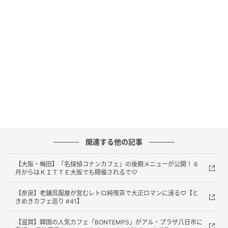
関連する他の記事
投票方法はとっても簡単。特設ページからお気に入り
【大阪・梅田】「名探偵コナンカフェ」の後期メニューが公開！ 6
のスイーツを選んで「投票する」ボタンを押すだけで
月からはＫＩＴＴＥ大阪でも開催されるで♡
完了します。
【奈良】老舗呉服屋が営むレトロ純喫茶で大正ロマンに浸る♡【と
きめきカフェ巡り #41】
期間は2026年6月1日（月）10:00から6月30日（火）
16:00まで。なんと期間中は、1日1商品につき1回まで
【滋賀】韓国の人気カフェ「BONTEMPS」がアル・プラザ八日市に