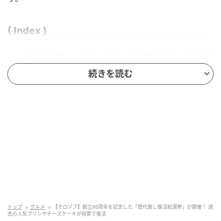
( Index )
あの幻のプリンやチーズケーキが帰ってくる!? 総選
挙の仕組み
続きを読む
抽選で95名に限定ゼリーが当たる♡
あの幻のプリンやチーズケーキが帰ってくる!?
総選挙の仕組み
創立95周年記念キャンペーンとして開催中の今回の総
選挙の対象となるのは、過去30年間に登場した歴代の
プリンとチーズケーキたち。「昔大好きでよく食べて
いた思い出の味」や、「当時は食べられなかったけれ
ど、今すごく食べてみたい！」と思うスイーツに1票を
トップ
グルメ
【モロゾフ】創立95周年を記念した「歴代推し復活総選挙」が開催！ 過
去の人気プリンやチーズケーキが投票で復活
投じるキャンペーンです。