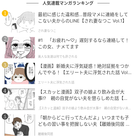
いしい「ファンシーデザート（和歌山県産白鳳）」の5
人気連載マンガランキング
個入りセット。みずみずしい桃の味わいがギュッと詰
最初に感じた違和感…普段マメに連絡をして
まった、夏にぴったりの限定ゼリーです。
こない夫からのLINE【され妻なつこ Vol.1】
され妻なつこ
＼from Writer／
#1 「お疲れ〜♡」遅刻するなら連絡して！
「あの限定フレーバー、もう一回食べたいな……」と思
この女、ナメてます
っていた味がある方は大チャンス！ ぜひ毎日特設サイ
美人な友達は何でも許される
トを覗いて、あなたの“推しスイーツ”に清き一票を投じ
てみてくださいね♡
【漫画】新婚夫に浮気疑惑！絶対証拠をつか
んでやる！【エリート夫に浮気された話 Vol.
1】
モロゾフ歴代推し復活総選挙
エリート夫に浮気された話
【スカッと漫画】双子の娘より飲み会が大
投票期間：2026年6月1日（月）10:00〜6月30日
事!? 親の自覚がない夫を懲らしめた話【第1
（火）16:00
話】
【スカッと漫画】双子の娘より飲み会が大事!? 親の自覚がない夫を
懲らしめた話
※最新の情報は各店舗・施設にお問い合わせくださ
「朝からどこ行ってたんだよ」いつまでも子
どもの習い事を把握しない夫【離婚後同居 Vo
い。
l.1】
離婚後同居