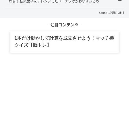
登場！ 伝統菓子をアレンジしたドーナツがかわいすぎる♡
なら何度でも投票でき、毎日コツコツ推し活気分で応
援できちゃいます。
※annaに移動します
復活販売では、当時のレシピをさらにおいしく進化さ
注目コンテンツ
せた商品が登場する予定とのことで、今から期待が膨
1本だけ動かして計算を成立させよう！マッチ棒
らみますね！
クイズ【脳トレ】
抽選で95名に限定ゼリーが当たる♡
投票した後にSNS（X）でキャンペーンを拡散すると、
抽選で95名に豪華なプレゼントが当たるチャンスも用
意されています！
プレゼントされるのは、これからの季節にツルンとお