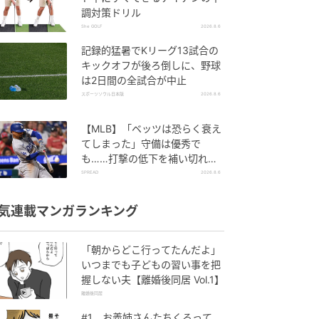
調対策ドリル
She GOLF
2026.8.6
記録的猛暑でKリーグ13試合の
キックオフが後ろ倒しに、野球
は2日間の全試合が中止
スポーツソウル日本版
2026.8.6
【MLB】「ベッツは恐らく衰え
てしまった」守備は優秀で
も……打撃の低下を補い切れ
ず 地元メディアが議論「未来
SPREAD
2026.8.6
の遊撃手を探し始めるべき」
気連載マンガランキング
「朝からどこ行ってたんだよ」
いつまでも子どもの習い事を把
握しない夫【離婚後同居 Vol.1】
離婚後同居
#1 お義姉さんたちくるって、