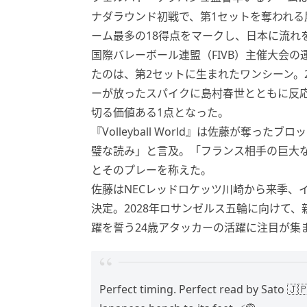
ナダラウンド初戦で、第1セットを奪われ
ーム最多の18得点をマークし、日本に流れ
国際バレーボール連盟（FIVB）主催大会の運営な
たのは、第2セットに生まれたワンシーン。
ーが放ったスパイクに島村春世とともに反
切る価値ある1点となった。
『Volleyball World』は佐藤が奪
璧な読み」と言及。「フランス相手の巨大
とそのプレーを称えた。
佐藤はNECレッドロケッツ川崎から来季、
決定。2028年ロサンゼルス五輪に向けて
躍を誓う24歳アタッカーの活躍に注目が集
Perfect timing. Perfect read by Sato 🇯