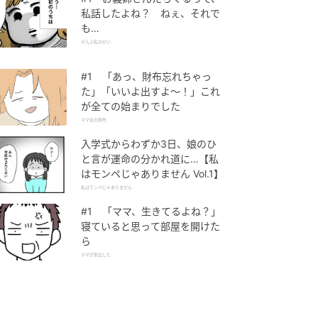
私話したよね？ ねぇ、それで
も…
ぜんぶ私のせい
#1 「あっ、財布忘れちゃっ
た」「いいよ出すよ〜！」これ
が全ての始まりでした
ママ友の財布
入学式からわずか3日、娘のひ
と言が運命の分かれ道に…【私
はモンペじゃありません Vol.1】
私はモンペじゃありません
#1 「ママ、生きてるよね？」
寝ていると思って部屋を開けた
ら
ママが家出した