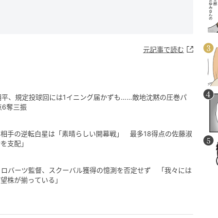
元記事で読む
谷翔平、規定投球回には1イニング届かずも……敵地沈黙の圧巻パ
点6奪三振
相手の逆転白星は「素晴らしい開幕戦」 最多18得点の佐藤淑
合を支配」
 ロバーツ監督、スクーバル獲得の憶測を否定せず 「我々には
有望株が揃っている」