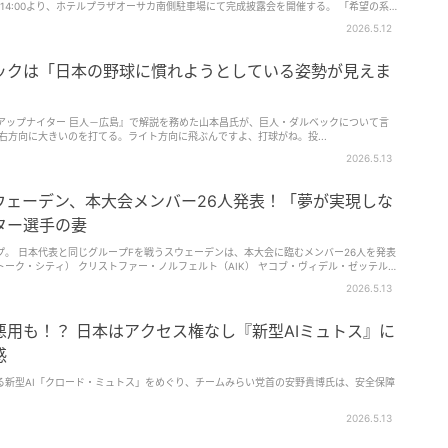
4:00より、ホテルプラザオーサカ南側駐車場にて完成披露会を開催する。 「希望の系
がけたもの。「Study：大阪関西国際芸術祭 / EXPO PUBLIC ART」の一環として制作
2026.5.12
移設プロジェクトに参画。設置場所の提供などを通じて、万博で生まれた文化を地域の日
ックは「日本の野球に慣れようとしている姿勢が見えま
プロジェクトとして実現したもの。目標金額300万円に対し、最終的に約606万円・
まれたアートが十三の街で誰でも観覧できるパブリックアートとして新たな一歩を踏み出
現した。完成披露会当日は、アーティストBAKIBAKI氏による作品紹介、関係者による
アップナイター 巨人－広島』で解説を務めた山本昌氏が、巨人・ダルベックについて言
アー」などが予定されている。 日常に溶け込む「開かれたアート」を
右方向に大きいのを打てる。ライト方向に飛ぶんですよ、打球がね。投...
メートル、幅約12メートルの大型壁画で、江戸時代の浮世絵から現代へと続く日本の大衆芸
2026.5.13
KIBAKI氏自身のシグネチャーである「BAKI柄」や万博キャラクター「ミャクミャク」
され、宿泊者だけでなく地域住民や観光客も自由に観覧できるパブリックアートとして公
ウェーデン、本大会メンバー26人発表！「夢が実現しな
ことを目指しているとのこと。 アートを軸に十三エリアの回遊性創
ター選手の妻
ent_1607086" align="aligncenter" width="337"] ホテル移設後のイメージ[/caption]
プロジェクト「淀壁」の新たな拠点としても位置付けられる。 移設された壁画を
。 日本代表と同じグループFを戦うスウェーデンは、本大会に臨むメンバー26人を発表
辺の飲食店や商店、地域に点在する壁画を巡ることで、アートを軸とした新たな回遊性の
トーク・シティ） クリストファー・ノルフェルト（AIK） ヤコブ・ヴィデル・ゼッテル
F ヒャルマル・エクダル（バーンリー） ガブリエル・グドムンドソン（リーズ） イサ
ぐ新たな接点を創出していく。今後も文化発信を継続し、十三エリアのさらなる魅力向上
2026.5.13
ム（ユヴェントス） グスタフ・ラーゲルビエルケ（ブラガ） ヴィクトル・リンデロフ
ザンクト・パウリ） カール・スターフェルト（セルタ） エリオット・ストラウド（ミャ
せず、地域の日常の中で多くの方に触れていただける形で残したいという想いから、本プ
トムント） MF タハ・アリ（マルメ） ヤシン・アヤリ（ブライトン） ルーカス・ベリヴ
用も！？ 日本はアクセス権なし『新型AIミュトス』に
ストローム（ウディネーゼ） ケン・セマ（パフォス） マティアス・スヴァンベリ（ヴォ
るきっかけとなり、地域の新たな魅力発信につながることを願っています。」とコメント
ユニオン・サン＝ジロワーズ） FW アレクサンダー・ベルンハルドソン（ホルシュタイ
感
ューカッスル） ヴィクトル・ギョケレシュ（アーセナル） アレクサンダー・イサク（リ
ファンディングで支えてくださった皆さま、移設に関わってくださった皆さまに心より感
ブ・ブルッヘ） ベンジャミン・ニィグレン（セルティック） 膝の怪我で2025年5月から
る新型AI「クロード・ミュトス」をめぐり、チームみらい党首の安野貴博氏は、安全保障
テナム）やバルセロナの20歳ルーニー・バルドグジ、フランクフルトの21歳ヒュー
ム・ポッター監督は、その理由についてこう説明していた。 「代表選考は本当に難しい決
0～ 会場：ホテルプラザオーサカ 南側駐車場 住所：大阪府大阪市淀川区新北野1-9-15 淀壁
2026.5.13
て、選手を外さなければならない辛さはよく分かっている。 今回の決断はいくつかの要
壁画プロジェクト公式Instagram：https://www.instagram.com/yodokabe (佐藤 ひより)
に関しては、ここ数試合は他の選手を起用してきた。 それが正しいか間違っているかは