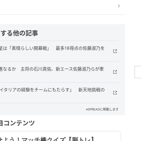
連する他の記事
星は「素晴らしい開幕戦」 最多18得点の佐藤淑乃を
進なるか 主将の石川真佑、新エース佐藤淑乃らが牽
とイタリアの経験をチームにもたらす」 新天地挑戦の
※SPREADに移動します
目コンテンツ
記……全部、読めます。