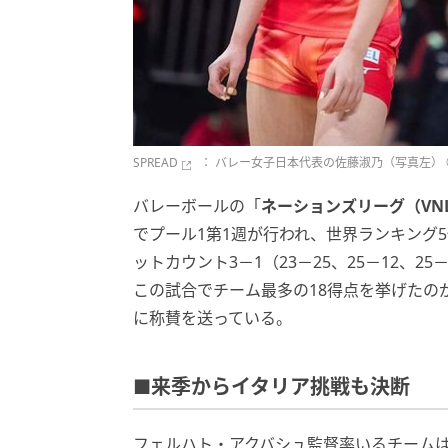
SPREAD
： バレー女子日本代表の佐藤淑乃（写真左） ©Volle
バレーボールの「
ネーションズリーグ（VN
でプール1第1週が行われ、世界ランキング
ットカウント3－1（23－25、25－12、2
この試合でチーム最多の18得点を挙げたの
に称賛を送っている。
■来季からイタリア挑戦も決断
フェルハト・アクバシュ監督率いるチーム