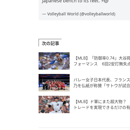
Japanese bench to its feet. ⚡🏐
— Volleyball World (@volleyballworld)
次の記事
【MLB】「防御率0.74」大
フォーマンス 6回2安打無失
バレー女子日本代表、フランス
乃を仏紙が称賛「サトウが試
【MLB】ド軍にまた超大物？
トレードを実現できるだけの