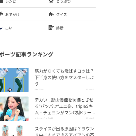
レシピ
どうぶつ
おでかけ
クイズ
占い
診断
ポーツ記事ランキング
筋力がなくても飛ばすコツは？
下半身の使い方をマスターしよ
う
She GOLF
2026.8.7
デカい…影山優佳を彷彿とさせ
る“パツパツ”ユニ姿、tripleSキ
ム・チェヨンがマンC対Kリーグ
選抜に登場
スポーツソウル日本版
2026.8.7
スライスが出る原因は？ラウン
ド中にすぐできるアイアンの不