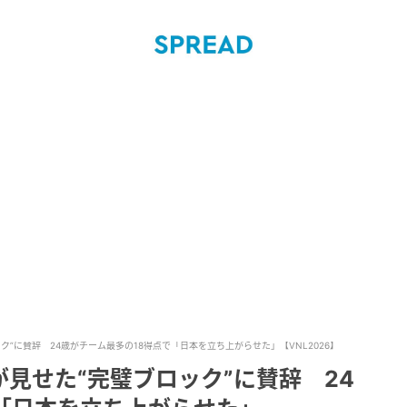
”に賛辞 24歳がチーム最多の18得点で「日本を立ち上がらせた」【VNL2026】
見せた“完璧ブロック”に賛辞 24