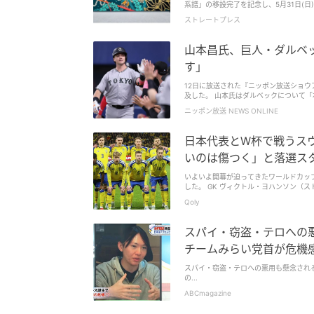
系譜」の移設完了を記念し、5月31日(日)1
譜」は、アーティストのBAKIBAKI氏が手
ストレートプレス
された。 約606万円・245名の支援が集まり地域へ継承 「ホテルプラザオーサカ」は、大阪・関西万博(EXPO2025)の西ゲート前
に制作された大型壁画「希望の系譜」の
常へつなぐ取り組みを進めてきた。 大型壁画「希望の系譜」の移設は、万博終了後に解体される予定だった大型壁画を、クラウ
山本昌氏、巨人・ダルベ
ドファンディングによって地域へ継承する
245名の支援が集まり、万博会場で生
す」
す。 万博の記憶や感動を一過性のものにせず、未来へ残したいという想いから、淀壁実行委員会を主体にクラウドファンディング
が実施され、多くの支援によって移設が実
12日に放送された『ニッポン放送ショウ
披露セレモニー、壁画を起点に十三のまちを巡る「淀壁ツ
及した。 山本氏はダルベックについて「
目指す 「希望の系譜」は、高さ約4.5
ニッポン放送 NEWS ONLINE
術の系譜をテーマに制作された作品だ。BA
などを用いて表現されている。 万博会期中には、多くの来場者が足を止め、写真を撮影するなど注目を集めたという。移設後は、
ホテルプラザオーサカ敷地内に常設展示
日本代表とW杯で戦うス
開される。 単に作品を保存するのではなく、訪れる人々が気軽に立ち寄り、写真を撮り、記憶として持ち帰ることができる「開
かれたアート」として、日常の風景の中に溶け込んでいく
いのは傷つく」と落選ス
出・魅力向上に貢献 [caption id="attachm
同壁画は、大阪・淀川エリアで展開される壁画
いよいよ開幕が迫ってきたワールドカップ
起点に、来街者が十三のまちを歩き、周
した。 GK ヴィクトル・ヨハンソン（ス
創出を目指す。 「ホテルプラザオーサカ」は、同取り組みを通じて万博で生まれた文化を地域に根付かせるとともに、地域の
ストローム（ダービー・カウンティ） D
人々、宿泊客、観光で訪れる人々をつな
Qoly
ク・ヒエン（アタランタ） エミル・ホル
に貢献する考えだ。 「ホテルプラザオーサカ」とBAKIBAKI氏のコメント 「ホテルプラザオーサカ」取締役・菅原真太郎氏は、
（アストン・ヴィラ） エリク・スミス（
「万博で生まれた作品を一過性のものに
ルビー） ダニエル・スヴェンソン（ドル
スパイ・窃盗・テロへの悪
ロジェクトに参画いたしました。 ホテルプラザオーサカは、宿泊施設であると同時に、地域と人をつなぐ拠点でありたいと考え
ァル（トッテナム） イェスパー・カール
ています。『希望の系譜』が十三を訪れ
ルフスブルク） ベスフォート・ゼネリ（
チームみらい党首が危機
を寄せている。 また、BAKIBAKI氏は、「万博会場で多くの方に見ていただいた『希望の系譜』が、十三の街で淀壁として新たな
ン・キール） アンソニー・エランガ（ニ
時間を刻むことになりました。クラウド
ヴァプール） グスタフ・ニルソン（クラ
スパイ・窃盗・テロへの悪用も懸念され
謝しています。 この壁画が、十三を歩く人々にとって、新しい出会いや記憶のきっかけになれば嬉しく思います。」とコメントを
長期離脱中のデヤン・クルセフスキ（トッ
の...
寄せた。 「希望の系譜」を見てみたい人は「ホテルプラザオーサカ」へ足を運んでみては。 ■BAKIBAKI壁画「希望の系譜」移
ゴ・ラーションらは選ばれず。 グレア
設完成披露会 日時：5月31日(日)14:0
ABCmagazine
断だった。一人の人間として、父親とし
素に基づいている。ヒューゴとルーニー