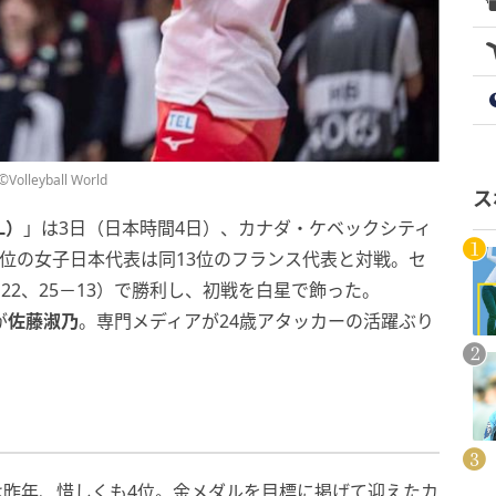
yball World
ス
L）
」は3日（日本時間4日）、カナダ・ケベックシティ
5位の女子日本代表は同13位のフランス代表と対戦。セ
5－22、25－13）で勝利し、初戦を白星で飾った。
が
佐藤淑乃
。専門メディアが24歳アタッカーの活躍ぶり
は昨年、惜しくも4位。金メダルを目標に掲げて迎えたカ