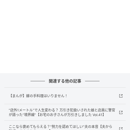
ウーマンエキサイト
関連する他の記事
【まんが】嫁の手料理はいりません！
“店外1メートル”で人生変わる？ 万引き犯扱いされた娘と店員に警官
が語った“境界線”【お宅のお子さんが万引きしました Vol.41】
ここなら褒めてもらえる？“努力を認めてほしい”夫の本音【夫から