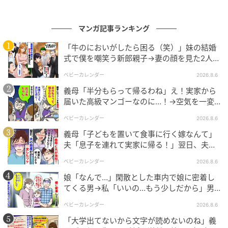
マンガ記事ランキング
ウーマンエキサイト
「牛のにおいがしたら困る（笑）」妹の結婚
式で僕を嘲笑う新郎親子→妻の顔を見た2人が
絶句したワケ
ベビーカレンダー
2026.8.6
義母「半分もらって帰るわね」え！実家から
届いた高級マンゴーなのに…！→空気を一変
させた4歳娘の痛快な一言とは
ベビーカレンダー
2026.8.6
義母「子どもを置いて食事に行く嫁なんて」
夫「息子を連れて実家に帰る！」翌日、夫が
謝罪してきたワケ
ベビーカレンダー
2026.8.6
娘「なんで…」閑散とした車内で娘に密着し
てくる男→私「いいの…もう少しだから」男
ウーマンエキサイト
が血相を変え逃げたワケ
ベビーカレンダー
2026.8.6
「大学出てないから文字が読めないのね」義