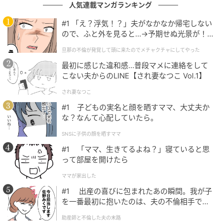
人気連載マンガランキング
#1 「え？浮気！？」夫がなかなか帰宅しない
ので、ふと外を見ると…→予期せぬ光景が！
｜旦那の不倫が発覚して頭に来たのでメチャ
旦那の不倫が発覚して頭に来たのでメチャクチャにしてやった
クチャにしてやった
最初に感じた違和感…普段マメに連絡をして
こない夫からのLINE【され妻なつこ Vol.1】
され妻なつこ
ウーマンエキサイト
#1 子どもの実名と顔を晒すママ、大丈夫か
な？なんて心配していたら。
SNSに子供の顔を晒すママ
#1 「ママ、生きてるよね？」寝ていると思
って部屋を開けたら
ママが家出した
#1 出産の喜びに包まれたあの瞬間。我が子
を一番最初に抱いたのは、夫の不倫相手でし
た。
助産師と不倫した夫の末路