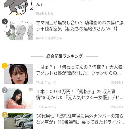
ん」
娘が拐われた
ママ同士が無視し合い？ 幼稚園のバス停に漂
う不穏な空気【私たちの連絡係さん Vol.1】
ゆうゆうtime
私たちの連絡係さん
壊れたサンダルで歩き続けたお母さん。しかし、あと
は宿に向かうだけというときに「やっぱり歩けなく
総合記事ランキング
て」の声が。
「はぁ？」「何言ってんの？何様？」大人気
アダルト女優が“激怒”した、ファンからの
【質問】とは
TRILL ニュース
2026.8.5
１本１０００万円！「規格外」の“収入事
情”を明かした『元人気セクシー女優』デビュ
ー作が“１０万本”を記録した逸材
TRILL ニュース
2026.8.4
30代男性「契約駐車場に県外ナンバーの知ら
ない車が」110番通報。戻ってきたドライバー
の“言い分”に「口論になった」