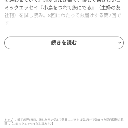
ミックエッセイ『小鳥をつれて旅にでる』（主婦の友
社刊）を試し読み。8回にわたってお届けする第7回で
す。
あとは宿に移動するだけ…そのとき母に異変
続きを読む
が？
トップ
親子旅行1日目、壊れたサンダルで限界に…“あとは宿だけ”で始まった閉店間際の靴
探し【コミックエッセイ試し読み＃7】