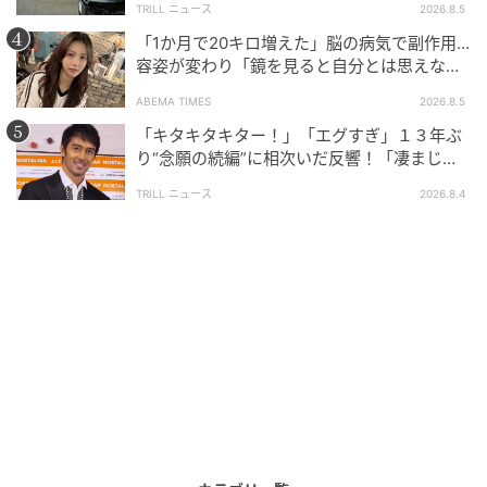
TRILL ニュース
2026.8.5
「1か月で20キロ増えた」脳の病気で副作用…
容姿が変わり「鏡を見ると自分とは思えなか
った」壮絶な闘病生活明かす
ABEMA TIMES
2026.8.5
「キタキタキター！」「エグすぎ」１３年ぶ
り“念願の続編”に相次いだ反響！「凄まじく
面白い」“賞 総なめ”『伝説級ドラマ』
TRILL ニュース
2026.8.4
ゆうゆうtime