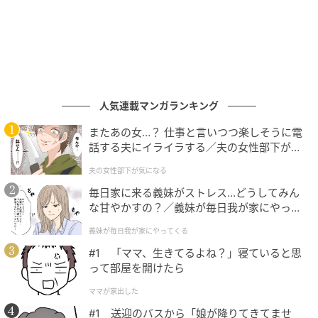
人気連載マンガランキング
またあの女…？ 仕事と言いつつ楽しそうに電
話する夫にイライラする／夫の女性部下が気
になる（1）【夫婦の危機 まんが】
夫の女性部下が気になる
毎日家に来る義妹がストレス…どうしてみん
な甘やかすの？／義妹が毎日我が家にやって
くる（1）【義父母がシンドイんです！ まん
義妹が毎日我が家にやってくる
が】
#1 「ママ、生きてるよね？」寝ていると思
って部屋を開けたら
ママが家出した
#1 送迎のバスから「娘が降りてきてませ