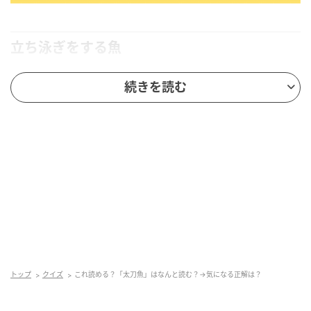
立ち泳ぎをする魚
続きを読む
「太刀魚」の正しい読み方は「たちうお」です。
「魛」と表記されることもあります。
銀白色の太刀状をしたスズキ目タチウオ科の海水魚
で、全長は1.5メートルほどにまで達します。暖海に分
布し、海中では体を垂直にして立ち泳ぎをします。こ
の姿が由来となって「たちうお（立ち魚）」という名
がつけられました。また、銀白色の細長い体形が刀身
のようであることから、「太刀魚」という漢字があて
られたとも言われています。
トップ
クイズ
これ読める？「太刀魚」はなんと読む？→気になる正解は？
体を覆うグアニン色素