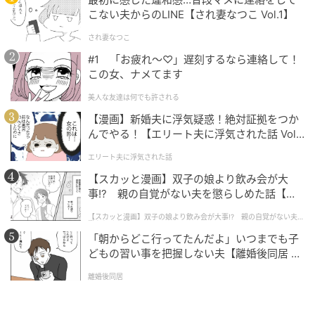
こない夫からのLINE【され妻なつこ Vol.1】
され妻なつこ
#1 「お疲れ〜♡」遅刻するなら連絡して！
この女、ナメてます
美人な友達は何でも許される
【漫画】新婚夫に浮気疑惑！絶対証拠をつか
んでやる！【エリート夫に浮気された話 Vol.
1】
エリート夫に浮気された話
【スカッと漫画】双子の娘より飲み会が大
事!? 親の自覚がない夫を懲らしめた話【第1
話】
【スカッと漫画】双子の娘より飲み会が大事!? 親の自覚がない夫を
懲らしめた話
「朝からどこ行ってたんだよ」いつまでも子
どもの習い事を把握しない夫【離婚後同居 Vo
l.1】
離婚後同居