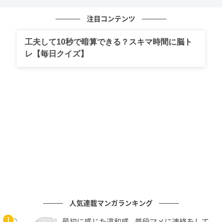
字。読むだけでちょっと賢くなれる、そんな豆知識を
注目コンテンツ
お届けします！
工夫して10秒で暗算できる？スキマ時間に脳ト
次の記事
レ【毎日クイズ】
意外と読めない？【難読漢字】「山車」はな
んと読む？→気になる正解は？
の記事をもっとみる
人気連載マンガランキング
最初に感じた違和感…普段マメに連絡をして