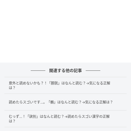
太刀魚は背びれが発達していますが、尾びれや腹び
れ、鱗がありません。体全体がグアニン色素に覆われ
ており、マニキュアや人造真珠などの原料としても使
われます。
また、獰猛な肉食の魚で、口には鋭い歯が生えていま
す。怪我をしてしまうこともあるので、太刀魚の口に
は手を触れないように気を付けてくださいね。
関連する他の記事
意外と読めないかも？！「膀胱」はなんと読む？→気になる正解
参考文献：大辞林、明鏡国語辞典
は？
文（編集）：そこさん
読めたらスゴいです…。「鵺」はなんと読む？→気になる正解は？
元国語科教員。一文字でたくさんの意味を持つ漢字に
むっず…！「訣別」はなんと読む？→読めたらスゴい漢字の正解
は？
魅了され、大学では中国文学を専攻し、漢詩について
研究。とても身近なのに、意外と深くは知らない漢