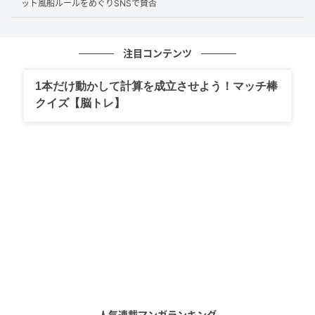
ット風船ルールをめぐりSNSで賛否
「興味がない」と言ったら「損している」と言われ
た。
職場の人たちがサッカーの話題ばかりで嫌。
注目コンテンツ
「W杯は観たほうがいい」と言われるけど、興味が
ないしな…。
1本だけ動かして計算を成立させよう！マッチ棒
クイズ【脳トレ】
また、「興味がないと言うのは申し訳ない」という投
稿に対しては、それも自然な感情だと受け止める声が
寄せられています。
特定のスポーツに興味をもてない人がいるのは当然
だと思う。
興味がない人がいるのは普通のこと。
興味がないものを無理に観る必要はない。
誰もが同じものを好きになる必要はないと考える人も
多いようです。
人気連載マンガランキング