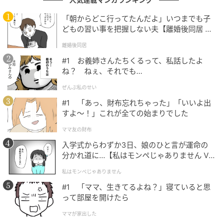
「朝からどこ行ってたんだよ」いつまでも子
わざわざ言う必要ないのでは？
どもの習い事を把握しない夫【離婚後同居 Vo
l.1】
離婚後同居
一方で、「興味がない」と発信すること自体に疑問を
#1 お義姉さんたちくるって、私話したよ
感じる人もいるようです。
ね？ ねぇ、それでも…
ぜんぶ私のせい
自分の心の中だけに留めておけばいいのに。
#1 「あっ、財布忘れちゃった」「いいよ出
いちいち「興味がない」って言わないで。
すよ〜！」これが全ての始まりでした
興味がないならスルーして！
ママ友の財布
わざわざ興味がないことを言わなくてもいい。
興味がないことではなくて、好きなことについて発
入学式からわずか3日、娘のひと言が運命の
分かれ道に…【私はモンペじゃありません Vo
信すればいいのに。
l.1】
私はモンペじゃありません
また、ワールドカップを楽しみにしている人の気持ち
#1 「ママ、生きてるよね？」寝ていると思
を考えてほしいという声もあります。
って部屋を開けたら
ママが家出した
4年に一度しかないのだから我慢してほしい。