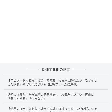
は、「正直あまり興味がない」という率直な声も少な
くありません。
大きな声では言えないが、「いつ終わるのかな」と
思ってしまう。
なぜ、わざわざ飲食店などに集まってテレビを見て
騒ぐんだろう。
どのテレビ局でもサッカーばかりで困ってしまう。
1ヶ月以上も続くと思うと少し疲れてしまう。
国民全員が盛り上がっているみたいな風潮が嫌。
関連する他の記事
我が家は誰も興味をもっていません。
サッカーだけでなく野球も同じく興味をもてませ
【エピソード大募集】職場・ママ友・義実家…あなたが「モヤッと
ん。
した瞬間」教えてください🔥【回答フォームに遷移】
話題の15周年広告が異例の緊急撤去…「お慎みください」理由に
なかには、周囲との温度差に戸惑うという声も見られ
「悲しすぎる」「仕方ない」
ました。
「係員の指示に従えない場合ご退場」阪神タイガースが明記、ジェ