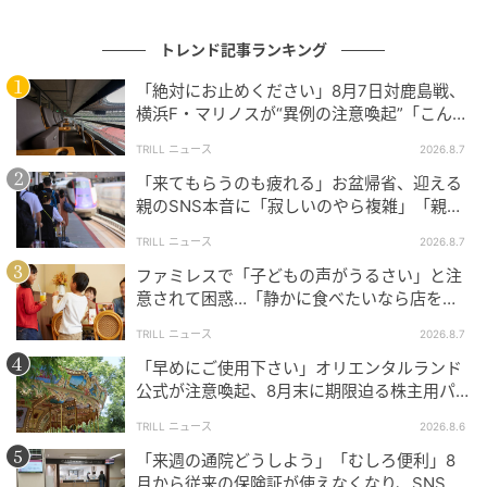
興味がないのはいいけど、文句は言わないで。
ワールドカップを楽しみにしている人もいる。
トレンド記事ランキング
一人が「興味がない」って言うと、周りも同調して
「絶対にお止めください」8月7日対鹿島戦、
くる。
横浜F・マリノスが“異例の注意喚起”「こんな
案内が出たのは記憶にない」
オリンピックや何かの行事でも「興味がない」と言
TRILL ニュース
2026.8.7
う人はいる。
「来てもらうのも疲れる」お盆帰省、迎える
親のSNS本音に「寂しいのやら複雑」「親孝
ワールドカップに興味がない人の意見を尊重する声が
行だと思っていたのに」
TRILL ニュース
2026.8.7
ある一方で、盛り上がりに水を差すような発言は控え
ファミレスで「子どもの声がうるさい」と注
てほしいと考える人もいるようです。
意されて困惑…「静かに食べたいなら店を選
んで」賛否の声
TRILL ニュース
2026.8.7
楽しみ方は人それぞれ
「早めにご使用下さい」オリエンタルランド
公式が注意喚起、8月末に期限迫る株主用パ
スポートに反響
今回は、FIFAワールドカップ2026が盛り上がるなかで
TRILL ニュース
2026.8.6
話題となった、「ワールドカップに興味がない」とい
「来週の通院どうしよう」「むしろ便利」8
う投稿と、それに寄せられたSNSの声をご紹介しまし
月から従来の保険証が使えなくなり、SNSで