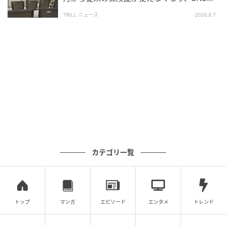
賛否交錯
た。
TRILL ニュース
2026.8.7
SNSでは、「興味をもてない人がいるのは当然」「無
理に観る必要はない」といった共感の声が寄せられた
一方で、「わざわざ言わなくてもいい」「楽しみにし
ている人もいる」といった意見も見られました。
ワールドカップは世界中が注目する一大イベントです
が、その楽しみ方や関わり方は人それぞれです。熱心
に応援する人もいれば、普段と変わらず過ごしたい人
もいるでしょう。
カテゴリ一覧
それぞれが心地よい距離感で大会期間を過ごせるとよ
いですね。
トップ
マンガ
エピソード
エンタメ
トレンド
次の記事
#1 お義姉さんたちくるって、私話したよ