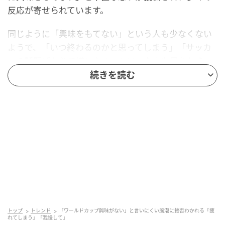
反応が寄せられています。
同じように「興味をもてない」という人も少なくない
ようで、「いつ終わるのかと思ってしまう」「サッカ
ーの話題ばかりで嫌になる」といった声も見られま
す。その一方で、「わざわざ言わなくてもいいので
続きを読む
は」「興味がないならスルーしてほしい」など、さま
ざまな意見も寄せられていました。
はたして、ワールドカップに興味がないという投稿に
対して、世の中の人はどのような反応を示したのでし
ょうか。SNSの声を中心にご紹介します。
興味をもてません
日本中がワールドカップで盛り上がるなか、同じ熱量
トップ
トレンド
「ワールドカップ興味がない」と言いにくい風潮に賛否わかれる「疲
れてしまう」「我慢して」
で楽しんでいる人ばかりではないようです。SNSで