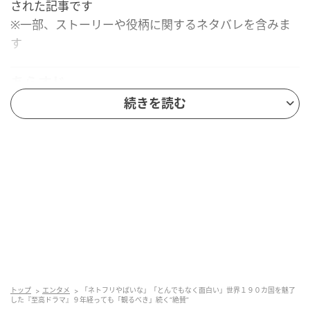
された記事です
※一部、ストーリーや役柄に関するネタバレを含みま
す
あらすじ
続きを読む
作品名（配信）：『野武士のグルメ』（Netflix）
配信開始日：2017年3月17日（全12話）
出演：竹中直人（香住武 役）、玉山鉄二（野武士
役）、鈴木保奈美（香住静子 役） ほか
主人公は、定年退職を迎えた還暦の男。彼が新たに見
つけた楽しみは、ひとりでの食事です。心の内に宿る
「野武士」の力を借りて、周りを気にすることも流さ
れることもなく、己の流儀で思うままに食べ歩いてい
く――それはまさに、男が目指すひとつの道。そんな
トップ
エンタメ
「ネトフリやばいな」「とんでもなく面白い」世界１９０カ国を魅了
した『至高ドラマ』９年経っても「観るべき」続く“絶賛”
ひとり飯の時間を、一話完結のスタイルで描いた作品