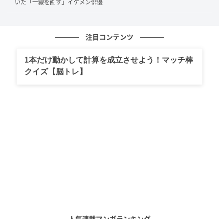
いた「一線を画す」イケメン俳優
竹中直人さんは、主人公の“堂々と食を楽しむようでい
て、どこか周囲を気にしてしまう”、その人間くささを
注目コンテンツ
見事に演じ、本作に親しみやすさを添えました。原作
者・久住昌之さんの作品の長年のファンでもある竹中
1本だけ動かして計算を成立させよう！マッチ棒
さんだけに、“食を描く”物語への思い入れが、そのた
クイズ【脳トレ】
たずまいにもにじんでいるように感じ取れます。
また、内なる「野武士」を演じた玉山鉄二さんは、空
想の存在に体温を与えるべく、体重を増やし、あえて
荒さを出す役作りに取り組んだそう。十数年ぶりとな
る竹中さんとの共演でしたが、自然と現場でアイディ
アを膨らませながら、穏やかな空気で役に向き合った
ようです。
鈴木保奈美の名演
人気連載マンガランキング