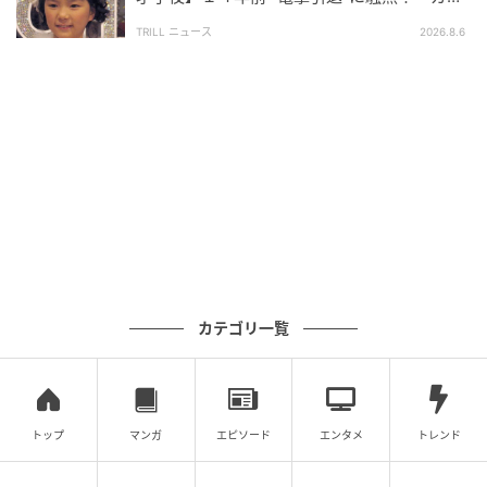
「想像を超えてる」「面白すぎてあっという間」な
で悲しい」惜しまれる“逸材”
TRILL ニュース
2026.8.6
ど、称賛の声が続出。今なお、その声は続いており、
「観るべき」という声も見受けられます。
定年を迎えた男が、食事という幸福な時間を味わう。
そんな日常の描写をのびやかに描いた本作は、言葉の
壁を越えて広がっていき、多くの人々を魅了するとい
う功績を残しました。
※記事は執筆時点の情報です
次の記事
カテゴリ一覧
#1 「ママ、生きてるよね？」寝ていると思
って部屋を開けたら
トップ
マンガ
エピソード
エンタメ
トレンド
の記事をもっとみる