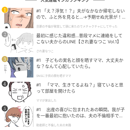
#1 「え？浮気！？」夫がなかなか帰宅しない
ので、ふと外を見ると…→予期せぬ光景が！
｜旦那の不倫が発覚して頭に来たのでメチャ
旦那の不倫が発覚して頭に来たのでメチャクチャにしてやった
クチャにしてやった
最初に感じた違和感…普段マメに連絡をして
こない夫からのLINE【され妻なつこ Vol.1】
され妻なつこ
#1 子どもの実名と顔を晒すママ、大丈夫か
な？なんて心配していたら。
SNSに子供の顔を晒すママ
#1 「ママ、生きてるよね？」寝ていると思
って部屋を開けたら
ママが家出した
#1 出産の喜びに包まれたあの瞬間。我が子
「フランチャコルタ イタリア アワード」に選ばれた鈴木保奈美(C)SANKEI
を一番最初に抱いたのは、夫の不倫相手でし
た。
本作で主人公の妻・静子を演じた鈴木保奈美さん。そ
助産師と不倫した夫の末路