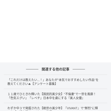
です。
主人公を竹中直人さんが演じ、その内なる「野武士」
を玉山鉄二さん、妻を鈴木保奈美さんが演じました。
各話は約20分とコンパクトにまとまっています。
『孤独のグルメ』制作スタッフが集結
この作品が話題を呼んだ理由のひとつが、その作り手
関連する他の記事
たちです。
「これだけは教えたい…！」あなたが“本気でおすすめしたい作品”を
人気グルメ番組『孤独のグルメ』を手がけた制作スタ
教えてください🔥【アンケート募集】
ッフが再び集い、原作者の久住昌之さんもタッグを組
１１歳でひときわ輝いた【国民的美少女】“不倫妻”で一世を風靡！
んで生まれたのが本作『野武士のグルメ』です。“食を
「色気エグい」「レベチ」日本中を虜にする『美人女優』
描く”という同じ系譜にありながら、こちらは定年後の
自由をテーマにした、独自の味わいを持っています。
わずか中３で発掘された【絶世の美少年】『VIVANT』で“鮮烈”に輝