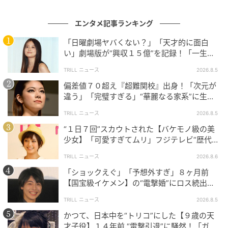
の存在感は作品全体の空気を優しく包み込んでいまし
た。画面に現れるだけで生活感や温もりが伝わり、主
エンタメ記事ランキング
人公が帰るべき場所が自然と成立しています。
「日曜劇場ヤバくない？」「天才的に面白
い」劇場版が“興収１５億”を記録！「一生言
SNSでも「相変わらずお美しい」「めっちゃいい役」
い続ける」放送後も続く“切望の声”
といった声が目立ち、美貌への称賛はもちろんです
TRILL ニュース
2026.8.5
が、それ以上に評価されているのは、自然体の演技で
偏差値７０超え『超難関校』出身！「次元が
違う」「完璧すぎる」“華麗なる家系”に生ま
しょう。芯の強い女性から包容力のある妻まで幅広く
れた【規格外の逸材】
演じている鈴木さん。本作では、柔らかな表現力が特
TRILL ニュース
2026.8.5
に際立っていました。
“１日７回”スカウトされた【バケモノ級の美
少女】「可愛すぎてムリ」フジテレビ“歴代N
o.1作”で輝いた『美人女優』
TRILL ニュース
2026.8.6
配信と同時に世界190カ国へ
「ショックえぐ」「予想外すぎ」８ヶ月前
【国宝級イケメン】の“電撃婚”にロス続出！
本作はNetflixオリジナルとして、世界190カ国で同時
興収“９５億超え”シリーズで輝いた逸材
TRILL ニュース
2026.8.5
ストリーミング配信されました。SNSでは「思わず一
かつて、日本中を“トリコ”にした【９歳の天
気見」「ネトフリやばいな」「とんでもなく面白い」
才子役】１４年前 “電撃引退”に騒然！「ガチ