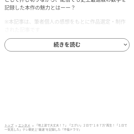
記録した本作の魅力とはーー？
※本記事は、筆者個人の感想をもとに作品選定・制作
された記事です
※一部、ストーリーや役柄に関するネタバレを含みま
続きを読む
す
あらすじ
作品名（放送局）：
ドラマ『離婚しない男―サレ夫
と悪嫁の騙し愛―』
（テレビ朝日系）
放送期間：2024年1月20日〜2024年3月16日
出演：伊藤淳史（岡谷渉 役）、篠田麻里子（岡谷綾
香 役）、小池徹平（司馬マサト 役）、佐藤大樹（三
砂裕 役）、水野美紀（財田トキ子 役） ほか
トップ
エンタメ
「地上波で大丈夫！？」「エグい」２日で“１８７万”再生！「１日で
一気見した」テレ朝史上“最速”を記録した『不倫ドラマ』