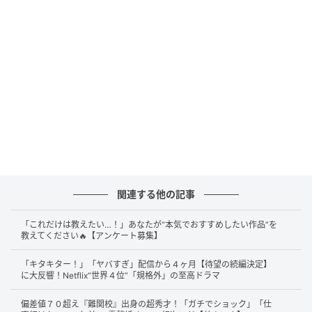
岡谷渉（
伊藤淳史
）は、大手新聞社の社会部で働くエ
ース記者です。仕事でも評価され、妻と娘に囲まれた
家庭もあります。一見すると順風満帆ですが、ある日
妻・綾香（
篠田麻里子
）が別の男とホテルへ入る場面
を目撃し、生活は一変します。
渉はすぐ離婚へ進むのではなく、7歳の娘・心寧（
磯村
アメリ
）の親権を本気で取るために動き出しました。
父親が親権を得るのは簡単ではないと知った渉は、出
世を捨てて在宅ワークへ切り替え、育児に主体的に関
わろうとします。一方で、綾香は不倫相手の司馬マサ
関連する他の記事
ト（
小池徹平
）と関係を深め、渉を追い詰める行動を
取っていきました。
「これだけは教えたい…！」あなたが“本気でおすすめしたい作品”を
教えてください🔥【アンケート募集】
「キタキター！」「ヤバすぎ」配信から４ヶ月【待望の続編決定】
初回見逃し配信が2日で180万再生を突破！テ
に大反響！Netflix“世界４位”「規格外」の至高ドラマ
レビ朝日歴代全番組で史上最速に
偏差値７０超え『難関校』出身の超秀才！「ガチでショック」「仕