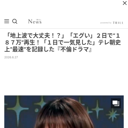
「地上波で大丈夫！？」「エグい」２日で“１
８７万”再生！「１日で一気見した」テレ朝史
上“最速”を記録した『不倫ドラマ』
2026.6.27