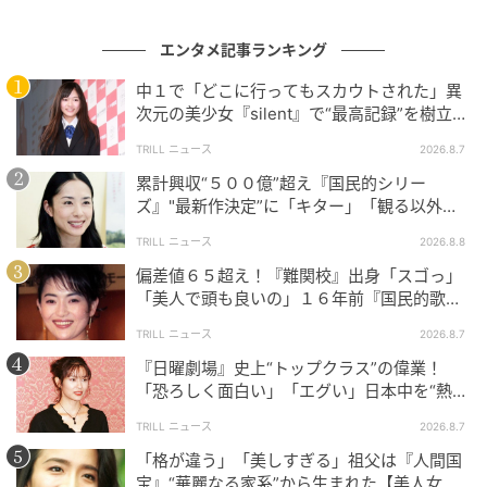
篠田さんの演技は、視線の置き方や笑い方ひとつで場
エンタメ記事ランキング
の空気を変えます。そのため、綾香が何気なく立って
いるだけでも、渉にとっては脅威に見えます。役への
中１で「どこに行ってもスカウトされた」異
次元の美少女『silent』で“最高記録”を樹立し
評価も高く、最終回後には、“新境地”として評価する
た「反則級」の【トップ女優】
声も広がりました。
TRILL ニュース
2026.8.7
累計興収“５００億”超え『国民的シリー
ドラマ『離婚しない男―サレ夫と悪嫁の騙し愛―』
ズ』"最新作決定”に「キター」「観る以外の
は、過激な題材で注目を集めた作品でありながら、実
選択肢ない」邦画史に刻まれる“完成度”
TRILL ニュース
2026.8.8
際には父親が娘を守ろうとする執念と家庭を壊す側の
偏差値６５超え！『難関校』出身「スゴっ」
残酷さを丁寧に描いたドラマでした。配信2日で180万
「美人で頭も良いの」１６年前『国民的歌
再生という史上最速の数字は、結末を見届けたくなる
手』と“電撃婚”した【美人タレント】
TRILL ニュース
2026.8.7
構成があったからこそ生まれたのだと思います。
『日曜劇場』史上“トップクラス”の偉業！
「恐ろしく面白い」「エグい」日本中を“熱
そして、篠田麻里子さんが演じた綾香の存在が、物語
狂”させた「別格」の完成度
の面白さを大きく引き上げました。まさに本作は、“史
TRILL ニュース
2026.8.7
上初の快挙を成し遂げたドラマ”と呼ぶにふさわしい一
「格が違う」「美しすぎる」祖父は『人間国
宝』“華麗なる家系”から生まれた【美人女
作です。