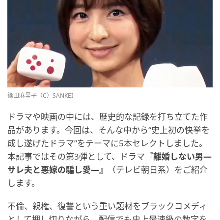
篠田麻里子（C）SANKEI
ドラマや映画の中には、歴史的な記録を打ち立てた作
品があります。今回は、そんな中から“史上初の快挙を
成し遂げたドラマ”をテーマに5本セレクトしました。
本記事ではその第3弾として、ドラマ『
離婚しない男―
サレ夫と悪嫁の騙し愛―
』（テレビ朝日系）をご紹介
します。
不倫、親権、復讐という重い題材をブラックコメディ
として押し切りながら、配信でも史上最速級の数字を