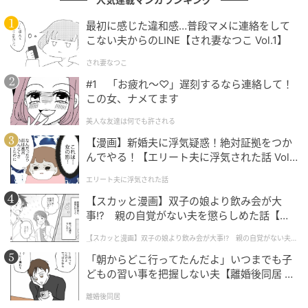
最初に感じた違和感…普段マメに連絡をして
篠田麻里子さんが“悪嫁”綾香に甘さと残酷さを
こない夫からのLINE【され妻なつこ Vol.1】
与えた
され妻なつこ
#1 「お疲れ〜♡」遅刻するなら連絡して！
篠田麻里子さんの演技が印象的なのは、綾香をただ
この女、ナメてます
の“悪い妻”で終わらせなかったところです。綾香は
元ア
美人な友達は何でも許される
イドルデュエット
のメンバーという経歴を持つ母親
【漫画】新婚夫に浮気疑惑！絶対証拠をつか
で、夫と娘がいながら不倫へ踏み込みます。
んでやる！【エリート夫に浮気された話 Vol.
1】
エリート夫に浮気された話
印象的なのは第2話で、綾香が渉のためにおにぎりを作
【スカッと漫画】双子の娘より飲み会が大
ったように見せかけ、その具材に結婚指輪を入れる場
事!? 親の自覚がない夫を懲らしめた話【第1
面です。綾香は笑顔のまま渉へおにぎりを差し出しま
話】
すが、渉が口にしたのは愛情のこもった具材ではな
【スカッと漫画】双子の娘より飲み会が大事!? 親の自覚がない夫を
懲らしめた話
く、結婚の象徴だった指輪でした。その瞬間、家庭を
「朝からどこ行ってたんだよ」いつまでも子
どもの習い事を把握しない夫【離婚後同居 Vo
壊した側である綾香が、相手の心をさらにえぐる人物
l.1】
としてはっきり立ち上がります。
離婚後同居