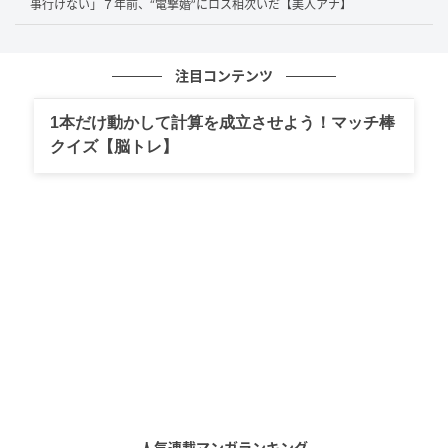
事行けない」７年前、“電撃婚”にロス相次いだ【美人アナ】
本作は、初回の見逃し配信で大きな記録を打ち立てま
した。1月21日から22日の2日間で
187.8万再生
に達
注目コンテンツ
し、当時のテレビ朝日の歴代全番組で
最速
の到達記録
となりました。さらに1月25日までには353万6909再
1本だけ動かして計算を成立させよう！マッチ棒
生まで伸び、初回見逃し配信の再生数でも
最高
記録を
クイズ【脳トレ】
更新しています。
第1話で渉は、綾香の不倫現場を目撃した直後に感情を
爆発させるのではなく、娘の将来を守るため出世を捨
てて家に入る決断をします。夫としてのプライドや怒
りより先に、父親として動いたことが視聴者の目を引
きました。その結果、過激な設定に驚きながらも「続
きが気になる」という視聴者が一気に増えたのです。
SNSでは、「地上波で大丈夫！？」「エグい」「中毒
性ある」「1日で一気見した」などの声が見られまし
た。
人気連載マンガランキング