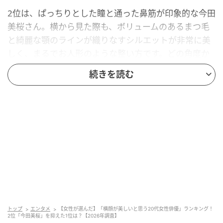
2位は、ぱっちりとした瞳と通った鼻筋が印象的な今田
美桜さん。横から見た際も、ボリュームのあるまつ毛
と綺麗な顎のラインが織りなすシルエットが非常に美
しく、まるでお人形のような整い方です。どの角度か
らカメラを向けられても映えるそのビジュアルは、ま
続きを読む
さに「全方位美人」と言えます。
回答者コメント
「どの角度から見ても綺麗」（30代女性／宮城県）
「日本人らしくもありながら海外ぽい美しさも垣間見
える横顔」（20代女性／大阪府）
トップ
エンタメ
【女性が選んだ】「横顔が美しいと思う20代女性俳優」ランキング！
2位「今田美桜」を抑えた1位は？【2026年調査】
「あんぱんでの演技の時横顔がきれいだと思った」