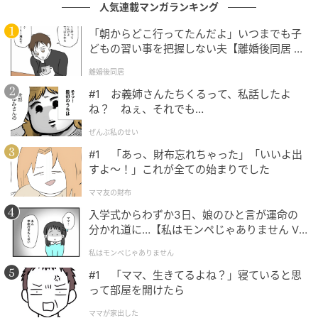
人気連載マンガランキング
次の記事
「朝からどこ行ってたんだよ」いつまでも子
どもの習い事を把握しない夫【離婚後同居 Vo
吉沢亮がハマり役だったと思う「出演作」ラ
l.1】
ンキング！ 2位『銀魂』、では1位は？
離婚後同居
#1 お義姉さんたちくるって、私話したよ
ね？ ねぇ、それでも…
の記事をもっとみる
ぜんぶ私のせい
#1 「あっ、財布忘れちゃった」「いいよ出
すよ〜！」これが全ての始まりでした
ママ友の財布
入学式からわずか3日、娘のひと言が運命の
分かれ道に…【私はモンペじゃありません Vo
l.1】
私はモンペじゃありません
#1 「ママ、生きてるよね？」寝ていると思
って部屋を開けたら
ママが家出した