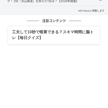
グ！ 2位「浜辺美波」を抑えた1位は？【2026年調査】
「鼻筋がきれいでシュッとした美人なので横顔も綺麗
だと思います」（30代女性／京都府）
※All Aboutに移動します
注目コンテンツ
「KATEのイメージキャラクターを務められ、お店で見
るたびにメイクが映える方だと」（30代女性／広島
工夫して10秒で暗算できる？スキマ時間に脳ト
県）
レ【毎日クイズ】
「外国人のような鼻の高さがある新しい時代の顔だな
と思いました」（40代女性／大阪府）
※回答者からのコメントは原文ママです
※記事内容は執筆時点のものです。最新の内容をご確
認ください
文：坂上 恵
元記事で読む