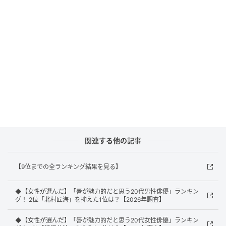
（60代女性／山口県）
1位：中条あやみ／69票
1位に輝いたのは中条あやみさん。ハーフ特有の奥行き
のある骨格と、シャープなフェイスラインは、横から
見た時にその美しさが最大限に発揮されます。理想的
なEライン（横顔の鼻先と下顎を結ぶライン）を持って
関連する他の記事
おり、クールさと優雅さが同居したその横顔は、見る
者を圧倒する気品を放っています。
【9位までの全ランキング結果を見る】
◆【女性が選んだ】「唇が魅力的だと思う20代男性俳優」ランキン
グ！ 2位「北村匠海」を抑えた1位は？【2026年調査】
回答者コメント
◆【女性が選んだ】「唇が魅力的だと思う20代女性俳優」ランキン