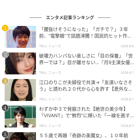
エンタメ記事ランキング
「腰抜けそうになった」「ガチで？」３年
前、“電撃婚”で話題沸騰！国民的ヒット作
『逃げ恥』で異彩放った【国宝級イケメン】
TRILL ニュース
2026.8.6
破壊力ハンパない美しさに「目の保養」「世
界一では？」目が離せない…『月9主演女優
（34歳）』“極上”美ショットがすごい
TRILL ニュース
2026.8.7
江口のりこが夫婦役で共演→「友達いなさそ
う」と誘われ２０代から心を許す【意外な親
友芸人】とは？
TRILL ニュース
2026.8.7
わずか中３で発掘された【絶世の美少年】
『VIVANT』で“鮮烈”に輝いた「一線を画す」
イケメン俳優
TRILL ニュース
2026.8.7
５５歳で再婚『奇跡の美魔女』、１０年前