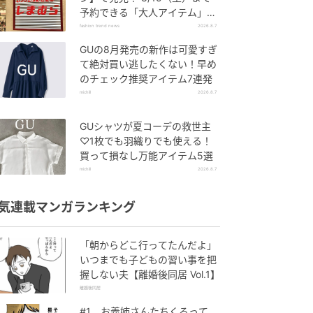
予約できる「大人アイテム」っ
て？
fashion trend news
2026.8.7
GUの8月発売の新作は可愛すぎ
て絶対買い逃したくない！早め
のチェック推奨アイテム7連発
michill
2026.8.7
GUシャツが夏コーデの救世主
♡1枚でも羽織りでも使える！
買って損なし万能アイテム5選
michill
2026.8.7
気連載マンガランキング
「朝からどこ行ってたんだよ」
いつまでも子どもの習い事を把
握しない夫【離婚後同居 Vol.1】
離婚後同居
#1 お義姉さんたちくるって、