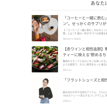
あなた
「コーヒーと一緒に飲む
ン”。せっかくのサプリが
【「コーヒーと一緒に飲む」のはちょっと
慣」とは？】朝の一杯がサプリの効果を
Women's Health
【赤ワインと相性抜群】
ティーに映える"飲めるち
鴨肉のスモークと生のいちごを使ったち
ような感覚で、ちらし寿司をもっと身近
ムパーティーにうってつけの"飲めるち
dancyu
「フラットシューズと相
組み合わせ方や注目のアイテム、さらに
1454ストレート見えするフレアデニム 
GISELe