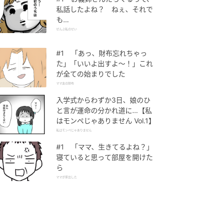
私話したよね？ ねぇ、それで
も…
ぜんぶ私のせい
#1 「あっ、財布忘れちゃっ
た」「いいよ出すよ〜！」これ
が全ての始まりでした
ママ友の財布
入学式からわずか3日、娘のひ
と言が運命の分かれ道に…【私
はモンペじゃありません Vol.1】
私はモンペじゃありません
#1 「ママ、生きてるよね？」
寝ていると思って部屋を開けた
ら
ママが家出した