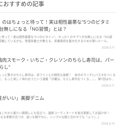
におすすめの記事
」のはちょっと待って！実は相性最悪な“5つのビタミ
台無しになる「NG習慣」とは？
待って！実は相性最悪な“5つのビタミン”。せっかくのサプリが台無しになる「NG習
邪魔しているかも。管理栄養士が教える、栄養吸収を最大化するための賢いルール。
2026.5.11
鴨肉スモーク・いちご・クレソンのちらし寿司は、パー
らし"
ょっと驚きのちらし寿司は、赤ワインとの相性も抜群！ 休日のランチにパスタをつくる
に、もっと楽しく味わおうという連載「日曜は、ちらし寿司をつくる。」。第7回はホー
らし"をマイマイ先生こと料理家の真藤舞衣子さんに教わりました。
2026.5.11
性がいい」美脚デニム
はこれから着たい服探しにも役立つ、最新コーディネートを毎日更新してお届け中！
次なる季節が近づき、装いも軽やかに。シンプルな服と合わせても「ふつ […]
2026.5.10