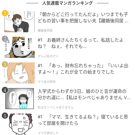
人気連載マンガランキング
て活動中。
「朝からどこ行ってたんだよ」いつまでも子
イラスト：ななぎ
どもの習い事を把握しない夫【離婚後同居 Vo
l.1】
離婚後同居
※ベビーカレンダーが独自に実施したアンケートで集
#1 お義姉さんたちくるって、私話したよ
めた読者様の体験談をもとに記事化しています
ね？ ねぇ、それでも…
ぜんぶ私のせい
監修者・著者：助産師 松田玲子
#1 「あっ、財布忘れちゃった」「いいよ出
すよ〜！」これが全ての始まりでした
医療短期大学専攻科（助産学専攻）卒業後、大学附属
ママ友の財布
病院NICU・産婦人科病棟勤務。 大学附属病院で助産
入学式からわずか3日、娘のひと言が運命の
師をしながら、私立大学大学院医療看護学研究科修士
分かれ道に…【私はモンペじゃありません Vo
課程修了。その後、私立大学看護学部母性看護学助教
l.1】
を経て、現在ベビーカレンダーで医療系の記事執筆・
私はモンペじゃありません
監修に携わる。
#1 「ママ、生きてるよね？」寝ていると思
って部屋を開けたら
ベビーカレンダー編集部
ママが家出した