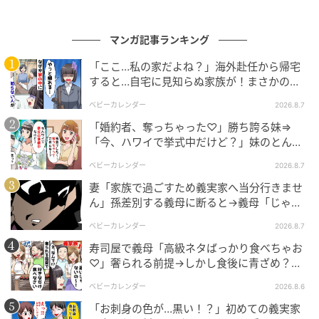
元記事で読む
マンガ記事ランキング
クリエイター情報
「ここ…私の家だよね？」海外赴任から帰宅
すると…自宅に見知らぬ家族が！まさかの真
ベビーカレンダー
相とは！？
ベビーカレンダー
2026.8.7
ベビーカレンダーは妊娠・出産・育児の情報サイト
です。みんなのクチコミや体験談から産婦人科検
「婚約者、奪っちゃった♡」勝ち誇る妹⇒
索、おでかけ情報、離乳食レシピまで。月間利用者1
「今、ハワイで挙式中だけど？」妹のとんで
000万人以上。
もない勘違いとは
ベビーカレンダー
2026.8.7
作品をもっとみる
妻「家族で過ごすため義実家へ当分行きませ
ん」孫差別する義母に断ると→義母「じゃ
あ、私は…」妻絶句＜こどおじ義兄＞
の記事をもっとみる
ベビーカレンダー
2026.8.7
寿司屋で義母「高級ネタばっかり食べちゃお
♡」奢られる前提→しかし食後に青ざめ？通
報され警察沙汰！
ベビーカレンダー
2026.8.6
「お刺身の色が…黒い！？」初めての義実家