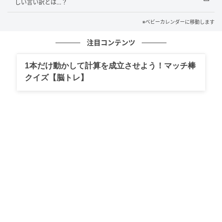
しい言い訳とは…？
息子を連れて散歩に出かける機会も増え、私も動くよ
※ベビーカレンダーに移動します
うになり、さらに仕事へ復帰すると体の痛みはほとん
どなくなりました。息子のためにも、これからも少し
注目コンテンツ
ずつ運動して、元気な体でいたいと思った出来事でし
た。
1本だけ動かして計算を成立させよう！マッチ棒
クイズ【脳トレ】
※本記事の内容は、必ずしもすべての状況にあてはま
るとは限りません。必要に応じて医師や専門家に相談
するなど、ご自身の責任と判断によって適切なご対応
をお願いいたします。
監修：松田玲子（助産師）
著者：畑野ナツミ／女性・ピアノ講師兼ライター。
2019年生まれの息子のママ。ピアノ講師として、子ど
もから大人まで幅広い年代のレッスンを担当。音楽関
係の記事や、体験談記事の執筆を中心にライターとし