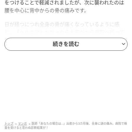
をつけることで軽減されましたが、次に襲われたのは
腰を中心に背中からの骨の痛みです。
日が経つにつれ全身の骨が痛くなっているように感
じ、「ヘルニアとかだったら大変だから病院へ行って
みたら？」という夫の言葉もあり、私は整形外科へ向
続きを読む
かいました。
レントゲンをひと通り撮ってみた結果
整形外科で腰を中心にレントゲンを撮りましたが、特
に異常はなし。先生によると、「産後、急に筋肉を使
うようになり、無理な姿勢も増え、その結果、痛みが
出たのだろう」という診察結果でした。
骨や神経に悪いところは見られないので、病院へ通っ
トップ
マンガ
医師「あなたの場合は…」出産から3カ月後、全身に謎の痛み。病院で検
て筋力をつけるようなリハビリをしていくか、もしく
査を受けると思わぬ診断結果が！