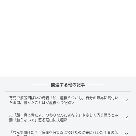
は普段の生活で気をつけていくかのどちらかになると
のこと。
ひと安心とはいえショック
骨がきしむような感覚が抜けないなか、「異常なし」
と言われ安堵しましたが、「運動不足からくるもの」
だとわかり脱力……。まだ生後3カ月の息子を長い時間
預けながらのリハビリは、ミルクの時間もあり現実的
ではなかったので、私は家で何かできないかと考えま
関連する他の記事
した。
育児で疲労困ぱいの母親「私、産後うつかも」自分の限界に気付い
た瞬間、思ったことは＜産後うつ記録＞
育児には筋肉をたくさん使う動きが多いのでは？ と思
った私。それならと、私は息子を抱っこしながらスク
夫「顔、真っ青だよ。つわりなんだよね？」やさしく寄り添うと→
ワットしたり、ストレッチしたりと家の中で育児しな
妻「触らないで」怒る理由に夫唖然
がら、軽く運動するようになりました。
「なんで預けた？」病児を保育園に預けたのが夫にバレた！妻の苦