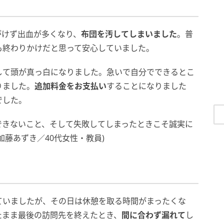
がけず出血が多くなり、
布団を汚してしまいました
。普
も終わりかけだと思って安心していました。
して頭が真っ白になりました。急いで自分でできるとこ
りました。
追加料金をお支払い
することになりました
でした。
できないこと、そして失敗してしまったときこそ誠実に
藤あずき／40代女性・教員)
ていましたが、その日は休憩を取る時間がまったくな
たまま最後の訪問先を終えたとき、
間に合わず漏れて
し