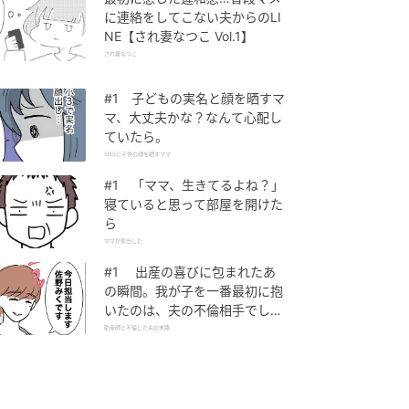
に連絡をしてこない夫からのLI
NE【され妻なつこ Vol.1】
され妻なつこ
#1 子どもの実名と顔を晒すマ
マ、大丈夫かな？なんて心配し
ていたら。
SNSに子供の顔を晒すママ
#1 「ママ、生きてるよね？」
寝ていると思って部屋を開けた
ら
ママが家出した
#1 出産の喜びに包まれたあ
の瞬間。我が子を一番最初に抱
いたのは、夫の不倫相手でし
た。
助産師と不倫した夫の末路