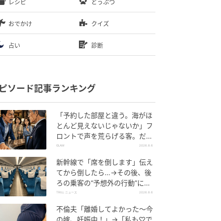
レシピ
どうぶつ
おでかけ
クイズ
占い
診断
ピソード記事ランキング
「予約した部屋と違う。海がほ
とんど見えないじゃないか」フ
ロントで声を荒らげる客。だ
が、支配人が予約記録を示した
GLAM
2026.8.6
結果
新幹線で「席を倒します」伝え
てから倒したら…→その後、後
ろの乗客の“予想外の行動”に
「不快ですぐに立ち去りまし
TRILL ニュース
2026.8.6
た」
不倫夫「離婚してよかった〜今
の嫁、妊娠中！」→「私も♡で