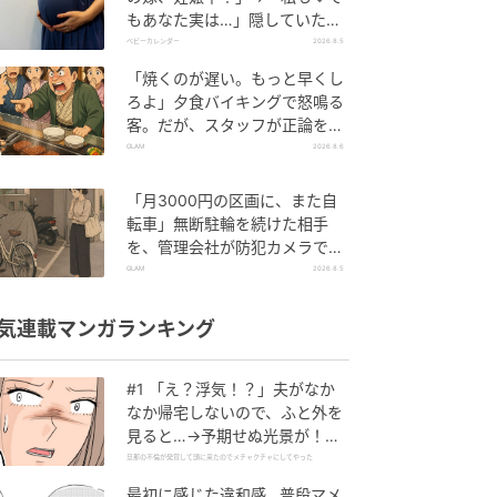
もあなた実は…」隠していた事
実を暴露した結果
ベビーカレンダー
2026.8.5
「焼くのが遅い。もっと早くし
ろよ」夕食バイキングで怒鳴る
客。だが、スタッフが正論を並
べた結果
GLAM
2026.8.6
「月3000円の区画に、また自
転車」無断駐輪を続けた相手
を、管理会社が防犯カメラで特
定した朝
GLAM
2026.8.5
気連載マンガランキング
#1 「え？浮気！？」夫がなか
なか帰宅しないので、ふと外を
見ると…→予期せぬ光景が！｜
旦那の不倫が発覚して頭に来た
旦那の不倫が発覚して頭に来たのでメチャクチャにしてやった
のでメチャクチャにしてやった
最初に感じた違和感…普段マメ