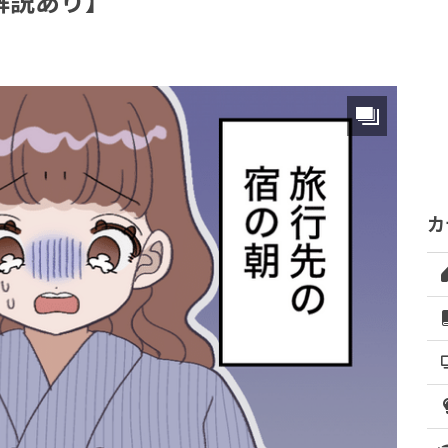
解説あり】
カ