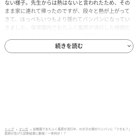
ない様子。先生からは熱はないと言われたため、その
まま家に連れて帰ったのですが、段々と熱が上がって
きて、ほっぺもいつもより腫れてパンパンになってい
きました。保育園内でおたふく風邪が流行した時期だ
ったため、私はすぐに「おたふく風邪だ」と判断して
子どもを病院に連れて行きました。
続きを読む
子どももほっぺが痛いと言うので病院でそのことを伝
えると、おたふく風邪の検査をすることに。「いつも
よりほっぺが腫れているし、熱もあるし、間違いなく
おたふく風邪だな」と確信して検査結果を待っていま
したが、診断はなんと風邪。こんなにほっぺが腫れて
いているのにおたふく風邪ではないと言われ、予想外
の診断に私はとても驚きました！ どうやら、熱で顔が
むくんで腫れているように見えただけとのこと。 おた
ふく風邪ではなかったので結果的によかったのです
トップ
マンガ
幼稚園でおたふく風邪が流行中、わが子の頬がパンパンに「うちも？」
が、素人判断は良くないと反省。熱は次の日に無事下
医師が告げた診断結果に動揺！一体何が！？