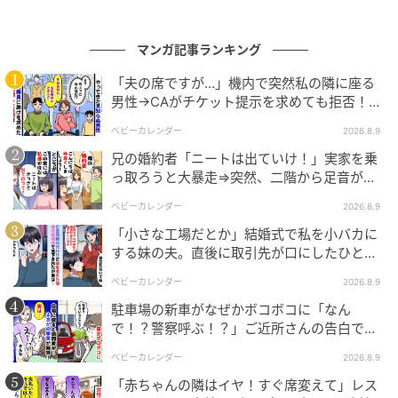
んが】
マンガ記事ランキング
「夫の席ですが…」機内で突然私の隣に座る
男性→CAがチケット提示を求めても拒否！？
判明した真相は
ベビーカレンダー
2026.8.9
兄の婚約者「ニートは出ていけ！」実家を乗
っ取ろうと大暴走⇒突然、二階から足音が聞
こえてきて！？
ベビーカレンダー
2026.8.9
「小さな工場だとか」結婚式で私を小バカに
する妹の夫。直後に取引先が口にしたひと言
に青ざめたワケ
ベビーカレンダー
2026.8.9
駐車場の新車がなぜかボコボコに「なん
で！？警察呼ぶ！？」ご近所さんの告白で知
った、驚きの理由とは
ベビーカレンダー
2026.8.9
「赤ちゃんの隣はイヤ！すぐ席変えて」レス