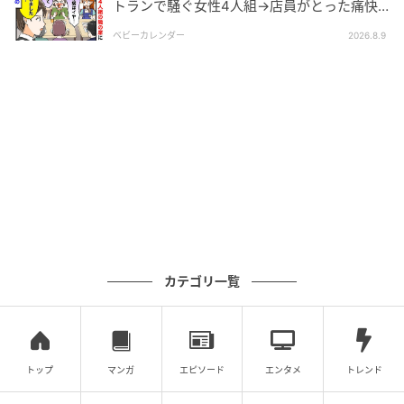
トランで騒ぐ女性4人組→店員がとった痛快
な“神対応”とは
ベビーカレンダー
2026.8.9
カテゴリ一覧
トップ
マンガ
エピソード
エンタメ
トレンド