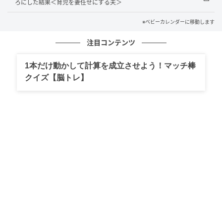
ろにした結果＜育児を妻任せにする夫＞
著者：あみすき／30代女性・主婦。2児の母。子育て
が落ち着いてきたため、新しいことを始めたいと思っ
※ベビーカレンダーに移動します
ている。
注目コンテンツ
イラスト：赤身まぐろ
1本だけ動かして計算を成立させよう！マッチ棒
クイズ【脳トレ】
※ベビーカレンダーが独自に実施したアンケートで集
めた読者様の体験談をもとに記事化しています
監修者・著者：助産師 松田玲子
医療短期大学専攻科（助産学専攻）卒業後、大学附属
病院NICU・産婦人科病棟勤務。 大学附属病院で助産
師をしながら、私立大学大学院医療看護学研究科修士
課程修了。その後、私立大学看護学部母性看護学助教
を経て、現在ベビーカレンダーで医療系の記事執筆・
監修に携わる。