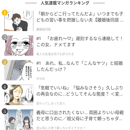
人気連載マンガランキング
ベビーカレンダー編集部
「朝からどこ行ってたんだよ」いつまでも子
どもの習い事を把握しない夫【離婚後同居 Vo
元記事で読む
l.1】
離婚後同居
#1 「お疲れ〜♡」遅刻するなら連絡して！
クリエイター情報
この女、ナメてます
ベビーカレンダー
美人な友達は何でも許される
ベビーカレンダーは妊娠・出産・育児の情報サイト
#1 あれ、私…なんで「こんなヤツ」と結婚
です。みんなのクチコミや体験談から産婦人科検
したんだっけ？
索、おでかけ情報、離乳食レシピまで。月間利用者1
000万人以上。
半分夫
作品をもっとみる
「気軽でいいね」「悩みなさそう」久しぶり
の再会なのに…どうしてそんな態度？ ＜変わ
ってしまった友人 1話＞【ため息がこぼれる
変わってしまった友人
日には】
の記事をもっとみる
義母に口出されたくない… 周囲よりいい母親
だと思うのに／祖父母に子育て頼っちゃダメ
ですか？（1）【私のママ友付き合い事情 ま
祖父母に子育て頼っちゃダメですか？