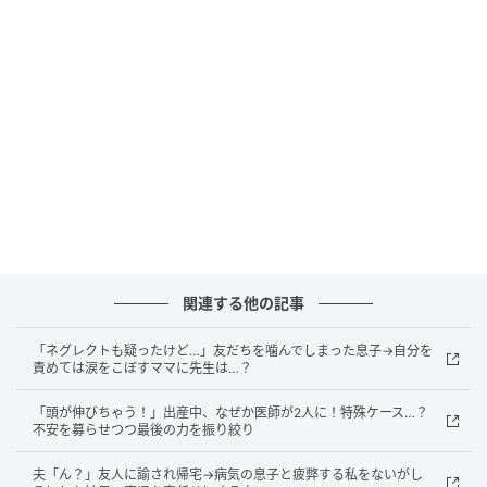
がって、安心しました。
◇ ◇ ◇
お子さんの症状を見て病名を判断することは、よくし
てしまいがちですよね。しかし、このママさんの言う
通り、別の病気の可能性もあるため自分で判断するの
はよくありません。お子さんが体調を崩した際は、き
ちんと病院に連れて行って専門の先生の診断を受け、
適切な処置をしてもらってくださいね。
関連する他の記事
※本記事の内容は、必ずしもすべての状況にあてはま
るとは限りません。必要に応じて医師や専門家に相談
「ネグレクトも疑ったけど…」友だちを噛んでしまった息子→自分を
責めては涙をこぼすママに先生は…？
するなど、ご自身の責任と判断によって適切なご対応
をお願いいたします。
「頭が伸びちゃう！」出産中、なぜか医師が2人に！特殊ケース…？
不安を募らせつつ最後の力を振り絞り
監修：松田玲子（助産師）
夫「ん？」友人に諭され帰宅→病気の息子と疲弊する私をないがし