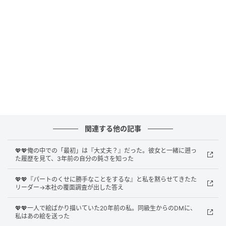
ないの？」彼の答えに出てきた「大丈夫？」というメ
ッセージは、確かに最初の頃に送ってもらった気がし
ます。でもそれは合コンから2週間ほど経った頃、私が
風邪を引いてSNSに「体調最悪……」と投稿した時の話
のはずです。
「私の中では『楽しかったです！』が最初なんだけ
ど」そう言うと、彼は不思議そうな顔をしました。じ
ゃあ確認してみよう、と二人で履歴を一番上までスク
関連する他の記事
ロールしていきました。
💖💖俺の中での「最初」は『大丈夫？』だった。彼女と一緒に遡っ
た履歴を見て、3年前の自分の鈍さを知った
履歴を遡って見つけた、3年前の一通目
💖💖『パートのくせに勝手なことをするな』と私を黙らせてきたた
スクロールの先に、確かにありました。3年前のあの
リーダー→本社の覆面調査が出した答え
日、私が送った「楽しかったです！またお話しできた
💖💖一人で絵ばかり描いていた20年前の私。同級生からのDMに、
ら嬉しいです」というメッセージ。返信は短く「こち
私はあの絵を送った