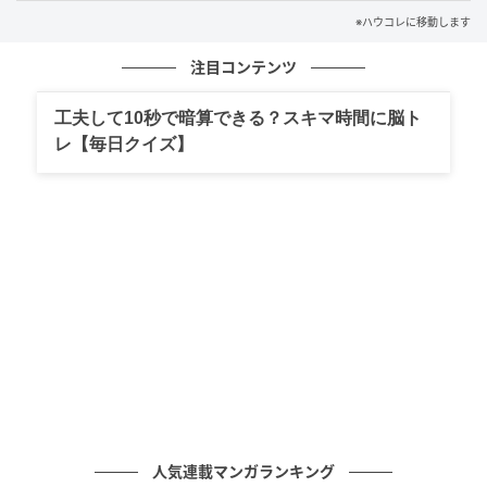
らこそ！」だけでした。
※ハウコレに移動します
彼は画面を覗き込んで、「あ、これあったんだ」と苦
注目コンテンツ
笑いをしました。「ごめん、ほんとに覚えてなかっ
た」と続けます。私があれだけ勇気を出して送ったメ
工夫して10秒で暗算できる？スキマ時間に脳ト
ッセージは、彼の記憶にはほとんど残っていなかった
レ【毎日クイズ】
のです。
少し寂しい気持ちが湧いてきましたが、同時に「私の
方が先に好きになっていたんだな」と気づくと、なん
だか可笑しくもなってきました。
そして...
その後しばらく、二人で過去のやりとりをさかのぼっ
て眺めていました。最初の頃の硬い敬語、初めてのデ
ートの待ち合わせ、何気ない日常のやりとり。3年分の
人気連載マンガランキング