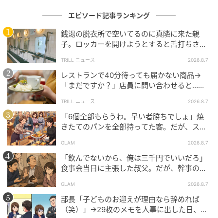
（ハウコレ編集部）
エピソード記事ランキング
元記事で読む
銭湯の脱衣所で空いてるのに真隣に来た親
子。ロッカーを開けようとすると舌打ちさ
次の記事
れ…→直後、娘の放った“純粋な一言”に「心の
TRILL ニュース
2026.8.7
中で拍手」
「実は私も悩んでて」と打ち明けるつもりだ
レストランで40分待っても届かない商品→
った私が、友人のカメラロールで自分の嘘に
「まだですか？」店員に問い合わせると…そ
気付いた話
の後、“理不尽な対応”に「二度と行っていま
TRILL ニュース
2026.8.7
せん」
の記事をもっとみる
「6個全部もらうわ。早い者勝ちでしょ」焼
きたてのパンを全部持ってた客。だが、スタ
ッフの一言で状況が一変
GLAM
2026.8.7
「飲んでないから、俺は三千円でいいだろ」
食事会当日に主張した叔父。だが、幹事のい
とこが告げた一言とは
GLAM
2026.8.7
部長「子どものお迎えが理由なら辞めれば
（笑）」→29枚のメモを人事に出した日、部