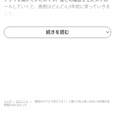
ールしていくと、画面はどんどん3年前に戻っていきま
した。
ふと、最初のメッセージのことを思い出して聞いてみ
ました。「最初のやりとり覚えてる？」私の中ではす
続きを読む
ぐに浮かぶものがあります。合コンの翌日、勇気を出
して送った「楽しかったです！またお話しできたら嬉
しいです」のメッセージ。送信ボタンを押すまで何度
も文面を打ち直したのを、今でもよく覚えていまし
た。
彼の答えが、私の記憶と全然違った
彼は画面から目を離して、少し考えて答えました。
「大丈夫？でしょ？」
トップ
エピソード
「最初のやりとり覚えてる？」と聞いた私と彼→お互いの記憶が全
然噛み合わなかった
私は思わず聞き返してしまいました。「えっ、覚えて