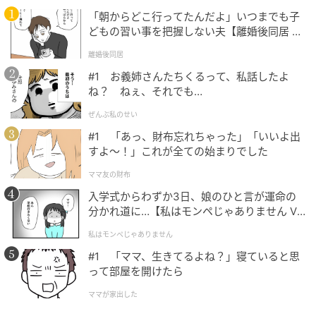
積み重ねが、画面の中にそっと残っていました。
「朝からどこ行ってたんだよ」いつまでも子
どもの習い事を把握しない夫【離婚後同居 Vo
「私の方がずっと前から好きだったのかもね」そう彼
l.1】
に伝えると、彼は少し困った顔で笑い返してくれまし
離婚後同居
た。
#1 お義姉さんたちくるって、私話したよ
ね？ ねぇ、それでも…
記憶のズレは、もうどっちでもいいことなのかもしれ
ぜんぶ私のせい
ません。彼の中の「最初」と、私の中の「最初」が違
#1 「あっ、財布忘れちゃった」「いいよ出
っていても、こうして同じソファで一緒に画面を眺め
すよ〜！」これが全ての始まりでした
ていられる。それが今の私には何より嬉しいことで
ママ友の財布
す。
入学式からわずか3日、娘のひと言が運命の
分かれ道に…【私はモンペじゃありません Vo
（20代女性・営業職）
l.1】
私はモンペじゃありません
本記事は、ハウコレ読者への独自アンケートに寄せら
#1 「ママ、生きてるよね？」寝ていると思
れた実体験をもとに制作していますが、個人が特定さ
って部屋を開けたら
れないよう、一部設定を変更しています。
ママが家出した