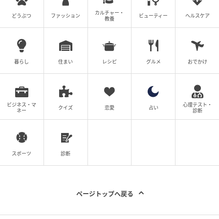
カルチャー・
どうぶつ
ファッション
ビューティー
ヘルスケア
教養
暮らし
住まい
レシピ
グルメ
おでかけ
ビジネス・マ
心理テスト・
クイズ
恋愛
占い
ネー
診断
スポーツ
診断
ページトップへ戻る