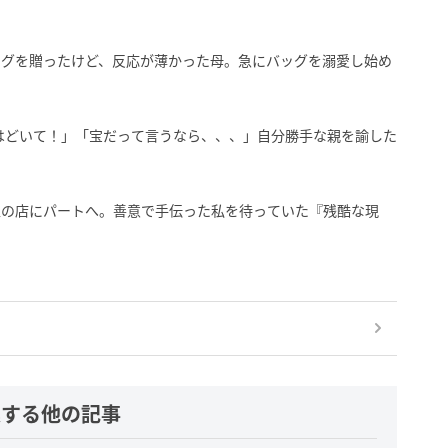
ッグを贈ったけど、反応が薄かった母。急にバッグを溺愛し始め
はどいて！」「宝だって言うなら、、、」自分勝手な親を諭した
人の店にパートへ。善意で手伝った私を待っていた『残酷な現
連する他の記事