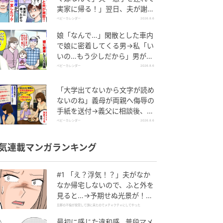
実家に帰る！」翌日、夫が謝罪
してきたワケ
ベビーカレンダー
2026.8.6
娘「なんで…」閑散とした車内
で娘に密着してくる男→私「い
いの…もう少しだから」男が血
相を変え逃げたワケ
ベビーカレンダー
2026.8.6
「大学出てないから文字が読め
ないのね」義母が両親へ侮辱の
手紙を送付→義父に相談後、訪
れた末路とは
ベビーカレンダー
2026.8.6
気連載マンガランキング
#1 「え？浮気！？」夫がなか
なか帰宅しないので、ふと外を
見ると…→予期せぬ光景が！｜
旦那の不倫が発覚して頭に来た
旦那の不倫が発覚して頭に来たのでメチャクチャにしてやった
のでメチャクチャにしてやった
最初に感じた違和感…普段マメ