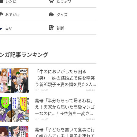
レシピ
どうぶつ
おでかけ
クイズ
占い
診断
ンガ記事ランキング
「牛のにおいがしたら困る
（笑）」妹の結婚式で僕を嘲笑
う新郎親子→妻の顔を見た2人
が絶句したワケ
ベビーカレンダー
2026.8.6
義母「半分もらって帰るわね」
え！実家から届いた高級マンゴ
ーなのに…！→空気を一変させ
た4歳娘の痛快な一言とは
ベビーカレンダー
2026.8.6
義母「子どもを置いて食事に行
く嫁なんて」夫「息子を連れて