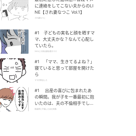
に連絡をしてこない夫からのLI
NE【され妻なつこ Vol.1】
され妻なつこ
#1 子どもの実名と顔を晒すマ
マ、大丈夫かな？なんて心配し
ていたら。
SNSに子供の顔を晒すママ
#1 「ママ、生きてるよね？」
寝ていると思って部屋を開けた
ら
ママが家出した
#1 出産の喜びに包まれたあ
の瞬間。我が子を一番最初に抱
いたのは、夫の不倫相手でし
た。
助産師と不倫した夫の末路