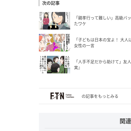
次の記事
「親孝行って難しい」高級バ
たワケ
「子どもは日本の宝よ！ 大人
女性の一言
「人手不足だから助けて」友
実』
の記事をもっとみる
関