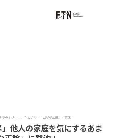
するあまり、、、？ 息子の『ド直球な正論』に撃沈！
メ」他人の家庭を気にするあま