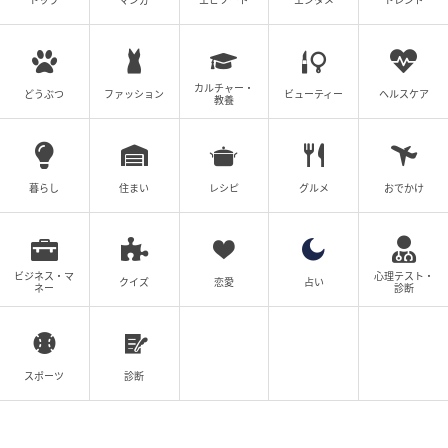
トップ
マンガ
エピソード
エンタメ
トレンド
E・レシピ
ゴールデンウイークの定番ごはん、堂々の1位は「焼き
カルチャー・
どうぶつ
ファッション
ビューティー
ヘルスケア
肉」でした。みんなでワイワイ楽しめる、特別感のあ
教養
るごちそうが選ばれているのが印象的です。２位は僅
差で「バーベキュー」でした。ちょうど良い気候で屋
外で楽しめる食事が人気です。また、「カレー」や
暮らし
住まい
レシピ
グルメ
おでかけ
「手巻き寿司」といった、みんなで囲んで楽しめるメ
ニューもランクイン。準備のしやすさやアレンジしや
すさも魅力で、ゴールデンウイークの人が集まるごは
ビジネス・マ
心理テスト・
クイズ
恋愛
占い
んとして定番になっている様子がうかがえる結果とな
ネー
診断
りました。
■Q3: ゴールデンウイークのランチ何食べる？
スポーツ
診断