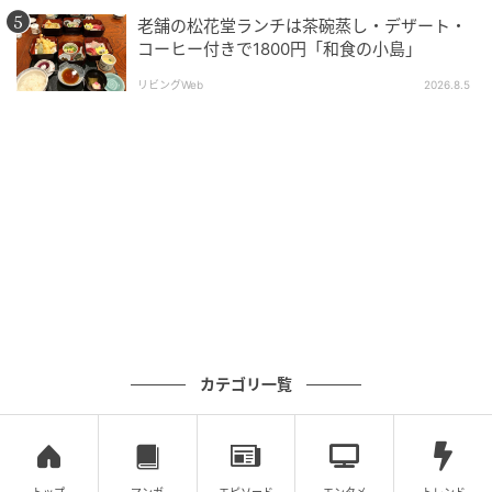
・3位 カレー 19%
老舗の松花堂ランチは茶碗蒸し・デザート・
コーヒー付きで1800円「和食の小島」
・4位 手巻き寿司 15%
リビングWeb
2026.8.5
※小数点以下四捨五入
カテゴリ一覧