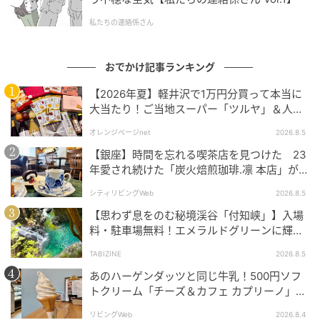
私たちの連絡係さん
おでかけ記事ランキング
【2026年夏】軽井沢で1万円分買って本当に
大当たり！ご当地スーパー「ツルヤ」＆人気
店のお土産ベスト5【夏のお出かけ】
オレンジページnet
2026.8.5
【銀座】時間を忘れる喫茶店を見つけた 23
年愛され続けた「炭火焙煎珈琲.凛 本店」がも
E・レシピ
っと通いたくなる場所に
シティリビングWeb
2026.8.5
【思わず息をのむ秘境渓谷「付知峡」】入場
・「ゴールデンウィークの定番ごはんは？」
料・駐車場無料！エメラルドグリーンに輝く
の結果は…
水面はまるで絵画のよう｜岐阜県中津川市
TABIZINE
2026.8.5
・1位 焼き肉 36%
あのハーゲンダッツと同じ牛乳！500円ソフ
トクリーム「チーズ＆カフェ カプリーノ」
・2位 バーベキュー 29%
【すすきの】
リビングWeb
2026.8.4