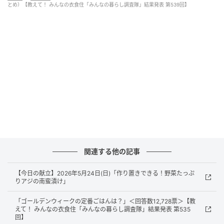
とめ）【教えて！ みんなの衣食住「みんなの暮らし調査隊」結果発表 第539回】
E・レシピ
・ゴールデンウィークお出かけする？の結果
は…
関連する他の記事
・1位 しない 47%
【今日の献立】2026年5月24日(日)「作り置きできる！野菜たっぷ
りアジの南蛮漬け」
・2位 まだわからない 19%
「ゴールデンウィークの定番ごはんは？」＜回答数12,728票＞【教
えて！ みんなの衣食住「みんなの暮らし調査隊」結果発表 第535
・3位 する 18%
回】