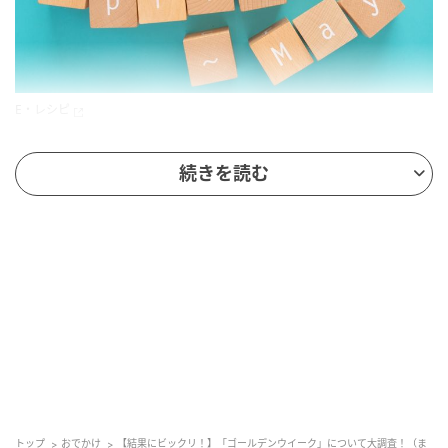
E・レシピ
E・レシピ編集部のTです。「みんなの暮らし調査
続きを読む
隊」、毎日たくさんの方にご参加いただきありがとう
ございました！
今回はどんな結果なんだろう…ワクワクしますね！
■Q1: ゴールデンウィークお出かけする？
トップ
おでかけ
【結果にビックリ！】「ゴールデンウイーク」について大調査！（ま