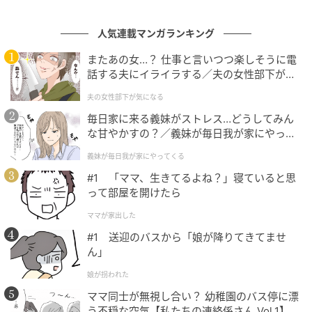
ゴールデンウイークのお出かけ事情は、「しない」が1
人気連載マンガランキング
位という結果に。約半数が外出を控える傾向となり、
おうち時間をゆっくり楽しむ人が多い様子がうかがえ
またあの女…？ 仕事と言いつつ楽しそうに電
話する夫にイライラする／夫の女性部下が気
ます。一方で、「まだわからない」「検討中」という
になる（1）【夫婦の危機 まんが】
声も合わせて3割以上あり、直前まで予定を決めかねて
夫の女性部下が気になる
いる人も少なくなかったようです。
毎日家に来る義妹がストレス…どうしてみん
な甘やかすの？／義妹が毎日我が家にやって
今回のアンケートはゴールデンウイーク前に実施した
くる（1）【義父母がシンドイんです！ まん
義妹が毎日我が家にやってくる
が】
ものなので、検討中だった方たちが実際にどう過ごし
#1 「ママ、生きてるよね？」寝ていると思
たのかも気になるところ。天候や混雑状況などで予定
って部屋を開けたら
が変わるのも、この時期ならではかもしれませんね。
ママが家出した
#1 送迎のバスから「娘が降りてきてませ
■Q2: ゴールデンウィークの定番ごはんは？
ん」
娘が拐われた
ママ同士が無視し合い？ 幼稚園のバス停に漂
う不穏な空気【私たちの連絡係さん Vol.1】