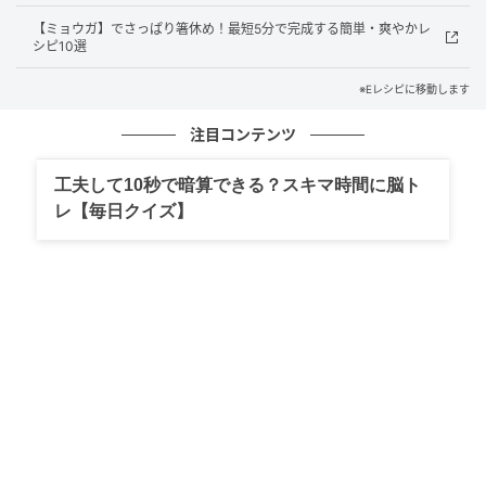
・4位 検討中 14%
【ミョウガ】でさっぱり箸休め！最短5分で完成する簡単・爽やかレ
シピ10選
※小数点以下四捨五入
※Eレシピに移動します
注目コンテンツ
工夫して10秒で暗算できる？スキマ時間に脳ト
レ【毎日クイズ】
E・レシピ