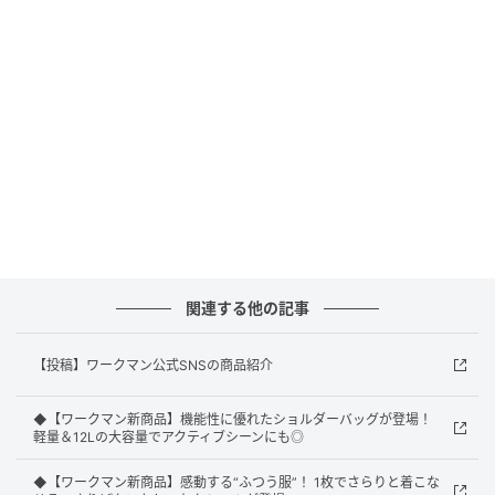
アーバンマルチストレージサコッシュ（1280円）（画像出典：ワークマン公
式Webサイト）
収納スペースが複数に分かれており、持ち物を簡単に
関連する他の記事
整理できる機能的なサコッシュです。ミニポーチとし
ても使える、取り外し可能な収納ポケットが付いてい
【投稿】ワークマン公式SNSの商品紹介
るのも大きな特徴。日常の必要最小限の荷物をスタイ
リッシュに持ち運べます。
◆【ワークマン新商品】機能性に優れたショルダーバッグが登場！
軽量＆12Lの大容量でアクティブシーンにも◎
◆【ワークマン新商品】感動する“ふつう服”！ 1枚でさらりと着こな