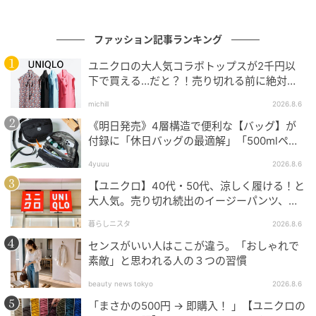
ファッション記事ランキング
ユニクロの大人気コラボトップスが2千円以
下で買える…だと？！売り切れる前に絶対買
い！
michill
2026.8.6
《明日発売》4層構造で便利な【バッグ】が
付録に「休日バッグの最適解」「500mlペッ
トボトルも入る」
4yuuu
2026.8.6
【ユニクロ】40代・50代、涼しく履ける！と
大人気。売り切れ続出のイージーパンツ、買
ってみた！
暮らしニスタ
2026.8.6
センスがいい人はここが違う。「おしゃれで
素敵」と思われる人の３つの習慣
beauty news tokyo
2026.8.6
「まさかの500円 → 即購入！ 」【ユニクロの