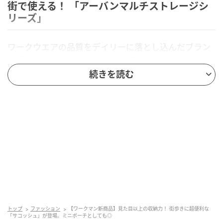
街で使える！ 「アーバンマルチストレージシ
リーズ」
ワークウエアの品質をデイリーに落とし込んだブラン
ド「DAYS（デイズ）」から、飽きのこないシンプルデ
ザインのサコッシュをご紹介。
続きを読む
アーバンマルチストレージサコッシュ（1280
円）
トップ
ファッション
【ワークマン新商品】見た目以上の収納力！ 街歩きに超便利な
「サコッシュ」が登場。ミニポーチとしても◎