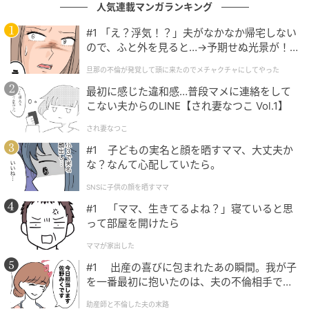
人気連載マンガランキング
次の記事
【付録】「PEANUTS × NEWYORKER ショッ
#1 「え？浮気！？」夫がなかなか帰宅しない
ので、ふと外を見ると…→予期せぬ光景が！
ピングBAG」が付いてくる！ 予約必須の『素
｜旦那の不倫が発覚して頭に来たのでメチャ
敵なあの人2026年8月号』は6月16日発売
旦那の不倫が発覚して頭に来たのでメチャクチャにしてやった
クチャにしてやった
最初に感じた違和感…普段マメに連絡をして
の記事をもっとみる
こない夫からのLINE【され妻なつこ Vol.1】
され妻なつこ
#1 子どもの実名と顔を晒すママ、大丈夫か
な？なんて心配していたら。
SNSに子供の顔を晒すママ
#1 「ママ、生きてるよね？」寝ていると思
って部屋を開けたら
ママが家出した
#1 出産の喜びに包まれたあの瞬間。我が子
を一番最初に抱いたのは、夫の不倫相手でし
た。
助産師と不倫した夫の末路