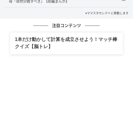
母「自然分娩すべき」【前編まんが】
※ママスタセレクトに移動します
注目コンテンツ
1本だけ動かして計算を成立させよう！マッチ棒
出典：select.mamastar.jp
クイズ【脳トレ】
出典：select.mamastar.jp