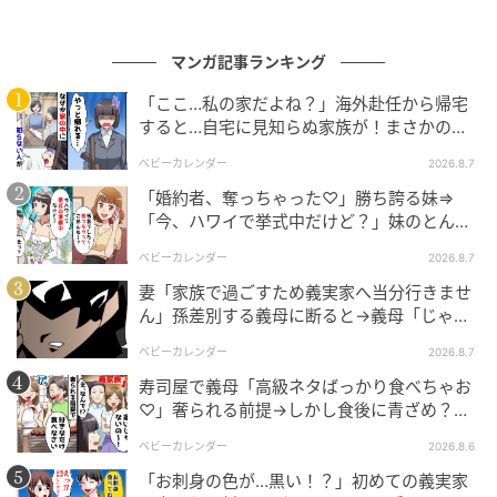
マンガ記事ランキング
「ここ…私の家だよね？」海外赴任から帰宅
出典：select.mamastar.jp
すると…自宅に見知らぬ家族が！まさかの真
相とは！？
ベビーカレンダー
2026.8.7
「婚約者、奪っちゃった♡」勝ち誇る妹⇒
「今、ハワイで挙式中だけど？」妹のとんで
もない勘違いとは
ベビーカレンダー
2026.8.7
妻「家族で過ごすため義実家へ当分行きませ
ん」孫差別する義母に断ると→義母「じゃ
あ、私は…」妻絶句＜こどおじ義兄＞
ベビーカレンダー
2026.8.7
寿司屋で義母「高級ネタばっかり食べちゃお
出典：select.mamastar.jp
♡」奢られる前提→しかし食後に青ざめ？通
報され警察沙汰！
弟に帰省するかどうかを聞いても、返事すらありませ
ベビーカレンダー
2026.8.6
ん。SNSには投稿するのに私からのメッセージは既読
「お刺身の色が…黒い！？」初めての義実家