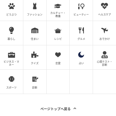
た！？元妻へのDVと子の存在#4コマ母道場
カルチャー・
どうぶつ
ファッション
ビューティー
ヘルスケア
教養
の記事をもっとみる
暮らし
住まい
レシピ
グルメ
おでかけ
ビジネス・マ
心理テスト・
クイズ
恋愛
占い
ネー
診断
スポーツ
診断
ページトップへ戻る