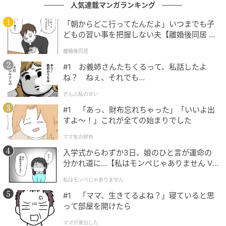
人気連載マンガランキング
「朝からどこ行ってたんだよ」いつまでも子
どもの習い事を把握しない夫【離婚後同居 Vo
l.1】
離婚後同居
#1 お義姉さんたちくるって、私話したよ
ね？ ねぇ、それでも…
出典：select.mamastar.jp
ぜんぶ私のせい
私たちきょうだいにとって何より大切な母が、息子に
#1 「あっ、財布忘れちゃった」「いいよ出
会いたがっているのです。その気持ちに報いるため、
すよ〜！」これが全ての始まりでした
弟も顔を見せに帰ってくるべきです。私は話すうちに
ママ友の財布
興奮してしまい、思わず妹に向かってそんな主張をぶ
入学式からわずか3日、娘のひと言が運命の
つけてしまいました。
分かれ道に…【私はモンペじゃありません Vo
l.1】
私はモンペじゃありません
#1 「ママ、生きてるよね？」寝ていると思
って部屋を開けたら
ママが家出した