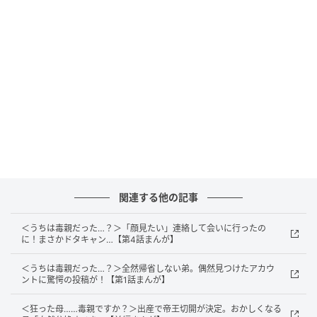
出典：select.mamastar.jp
モヤモヤが止まらない私は妹に電話して、偶然見つけ
た弟のSNSアカウントのことを伝えました。けれど意
外にも妹は、どうでもいいといった様子です。「見な
関連する他の記事
かったことにして放っておけば？」とあっさりした言
＜うちは毒親だった…？＞「顔見たい」連絡して会いに行ったの
葉が返ってきました。
に！まさかドタキャン…【第4話まんが】
＜うちは毒親だった…？＞全然帰省しない弟。偶然見つけたアカウ
ントに驚愕の投稿が！【第1話まんが】
＜狂った母……毒親ですか？＞出産で帝王切開が決定。おかしくなる