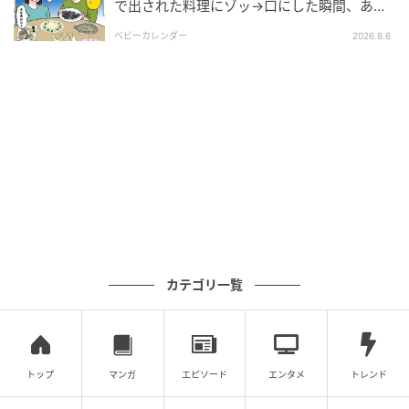
無視。別にしょっちゅう連絡をよこせとは言わないけ
で出された料理にゾッ→口にした瞬間、あ
然！刺身の正体は
れど、年に1回くらいは帰省すべきだろうと思います。
ベビーカレンダー
2026.8.6
母にしてみれば、会えなくて寂しい気持ちが募るばか
りでしょう。
気付くと私は、妹に向かってそんな怒りをぶつけてい
ました。私だってこんなこと言いたくないです。けれ
ど子どもの頃の細かいことを持ち出してSNSでグチグ
チ言い、親に感謝すらできない弟。私は怒りがおさえ
きれませんでした。
※この漫画はママスタに寄せられた体験談やご意見を
元に作成しています。
カテゴリ一覧
元記事で読む
次の記事
トップ
マンガ
エピソード
エンタメ
トレンド
【バツイチ息子は、狂ってた…】なぜバレ