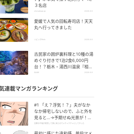
３名店
otonamuse.jp
2026.8.6
愛媛で人気の回転寿司店！天天
丸へ行ってきました
リビングWeb
2026.8.6
古民家の囲炉裏料理と10種の湯
めぐり付きで1泊2食6,000円
台！？栃木・湯西川温泉『桓武
平氏ゆかりの宿 揚羽』で叶う秘
GLAM
2026.8.6
境ステイ
気連載マンガランキング
#1 「え？浮気！？」夫がなか
なか帰宅しないので、ふと外を
見ると…→予期せぬ光景が！｜
旦那の不倫が発覚して頭に来た
旦那の不倫が発覚して頭に来たのでメチャクチャにしてやった
のでメチャクチャにしてやった
最初に感じた違和感…普段マメ