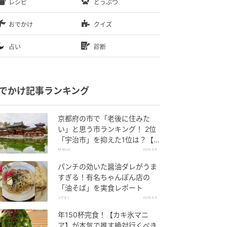
レシピ
どうぶつ
おでかけ
クイズ
占い
診断
でかけ記事ランキング
京都府の市で「老後に住みた
い」と思う市ランキング！ 2位
「宇治市」を抑えた1位は？【2
026年調査】
All About
2026.8.6
パンチの効いた醤油ダレがうま
すぎる！有名ちゃんぽん店の
「油そば」を実食レポート
イチオシ
2026.8.6
年150杯完食！【カキ氷マニ
ア】が本気で推す絶対行くべき