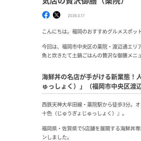
気店の贅沢御膳（薬院）
2026.5.17
こんにちは。福岡のおすすめグルメスポッ
今回は、福岡市中央区の薬院・渡辺通エリ
魚と炊きたて土鍋ごはんの贅沢な御膳メニ
海鮮丼の名店が手がける新業態！
ゅっしょく）」（福岡市中央区渡
西鉄天神大牟田線・薬院駅から徒歩3分。
十色（じゅうぎょじゅっしょく）』。
福岡県・佐賀県で5店舗を展開する海鮮丼専
ンしました。