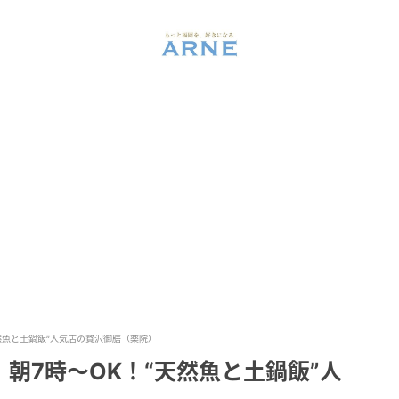
然魚と土鍋飯”人気店の贅沢御膳（薬院）
朝7時～OK！“天然魚と土鍋飯”人