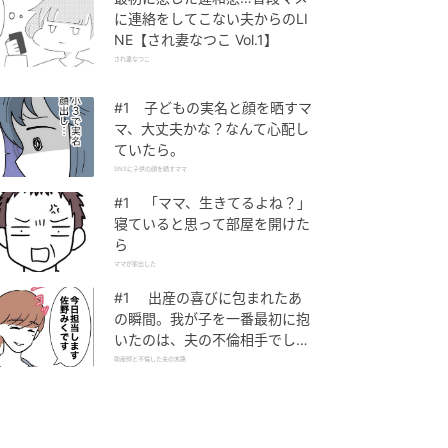
に連絡をしてこない夫からのLI
NE【され妻なつこ Vol.1】
され妻なつこ
#1 子どもの実名と顔を晒すマ
マ、大丈夫かな？なんて心配し
ていたら。
SNSに子供の顔を晒すママ
#1 「ママ、生きてるよね？」
寝ていると思って部屋を開けた
ら
ママが家出した
#1 出産の喜びに包まれたあ
の瞬間。我が子を一番最初に抱
いたのは、夫の不倫相手でし
た。
助産師と不倫した夫の末路