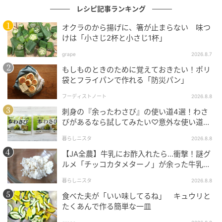
レシピ記事ランキング
オクラのから揚げに、箸が止まらない 味つ
けは「小さじ2杯と小さじ1杯」
grape
2026.8.7
もしものときのために覚えておきたい！ポリ
袋とフライパンで作れる「防災パン」
フーディストノート
2026.8.8
刺身の『余ったわさび』の使い道4選！わさ
びがあるなら試してみたい♡意外な使い道を
検証
暮らしニスタ
2026.8.8
【JA全農】牛乳にお酢入れたら…衝撃！謎グ
ルメ「チッコカタメターノ」が余った牛乳の
オレンジページnet
救世主でした。
暮らしニスタ
2026.8.8
しっかりめの味付けでご飯も進む、冷めても柔らかく
食べた夫が「いい味してるね」 キュウリと
たくあんで作る簡単な一皿
てお弁当おかずにオススメです✨