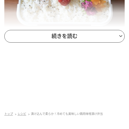
続きを読む
オレンジページnet
これから保冷剤をたくさん入れる時期になりますね〜
５年お弁当を作って思ってるのが
冷めてもおいしいおかず！これすごく大事ですよ
ね。。
鶏肉味噌漬け
トップ
レシピ
漬け込んで柔らか！冷めても美味しい鶏肉味噌漬け弁当
鶏もも1枚(300g)