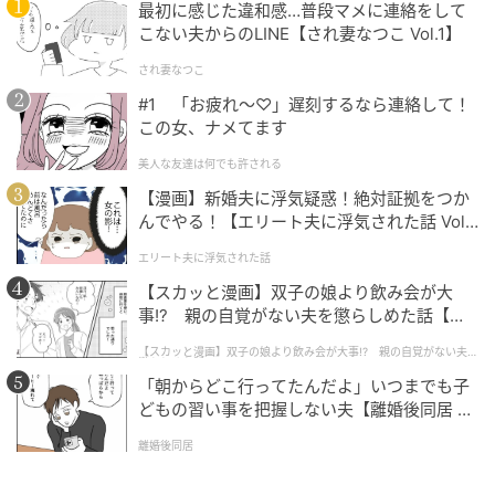
最初に感じた違和感…普段マメに連絡をして
こない夫からのLINE【され妻なつこ Vol.1】
され妻なつこ
オレンジページnet
#1 「お疲れ〜♡」遅刻するなら連絡して！
フライパンでもOKですし、私は少し拭き取ってグリル
この女、ナメてます
で焼いてます♪
美人な友達は何でも許される
【漫画】新婚夫に浮気疑惑！絶対証拠をつか
グリルの場合は少し予熱して、10〜15分ほど。
んでやる！【エリート夫に浮気された話 Vol.
1】
エリート夫に浮気された話
【スカッと漫画】双子の娘より飲み会が大
事!? 親の自覚がない夫を懲らしめた話【第1
話】
【スカッと漫画】双子の娘より飲み会が大事!? 親の自覚がない夫を
懲らしめた話
「朝からどこ行ってたんだよ」いつまでも子
どもの習い事を把握しない夫【離婚後同居 Vo
l.1】
離婚後同居