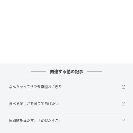
味噌・みりん・酒 大2
砂糖・醤油 大1
ごま油 小1
おろし生姜・おろしニンニク(お好みで)
コチュジャン、お好きに(なくても◯)
関連する他の記事
ジップロックに調味料全て入れて混ぜてから
なんちゃってサラダ軍艦おにぎり
ひと口大に切った鶏肉を加えてよくもみ込む。
食べる楽しさを育ててあげたい
前日夜にここまでやって朝は焼くだけです☺️
魚卵欲を満たす、『疑似たらこ』