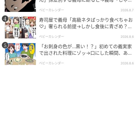
あ、私は…」妻絶句＜こどおじ義兄＞
ベビーカレンダー
2026.8.7
寿司屋で義母「高級ネタばっかり食べちゃお
♡」奢られる前提→しかし食後に青ざめ？通
報され警察沙汰！
ベビーカレンダー
2026.8.6
「お刺身の色が…黒い！？」初めての義実家
で出された料理にゾッ→口にした瞬間、あ
然！刺身の正体は
ベビーカレンダー
2026.8.6