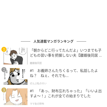
ゆうゆうtime
人気連載マンガランキング
「朝からどこ行ってたんだよ」いつまでも子
どもの習い事を把握しない夫【離婚後同居 Vo
l.1】
離婚後同居
#1 お義姉さんたちくるって、私話したよ
ね？ ねぇ、それでも…
ぜんぶ私のせい
#1 「あっ、財布忘れちゃった」「いいよ出
すよ〜！」これが全ての始まりでした
ママ友の財布