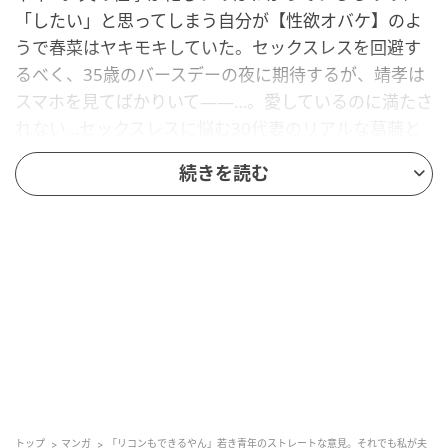
「したい」と思ってしまう自分が【性欲オバケ】のよ
うで春菜はヤキモキしていた。セックスレスを回避す
るべく、35歳のバースデーの夜に期待するが、靖孝は
スマホを見てばかりいて――…。愛しているのに満たさ
れない…セックスレスに悩む30代妻のリアルな葛藤と
切ない想いを描く大人のコミックエッセイ『35歳の
続きを読む
不・純愛 ～あなたが恋しいだけだった～』がゆうゆう
timeでも連載スタート！
気晴らしに
トップ
マンガ
「リコンもできるやん」若き青年のストレートな意見。それでも私が夫