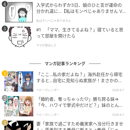
入学式からわずか3日、娘のひと言が運命の
分かれ道に…【私はモンペじゃありません Vo
l.1】
私はモンペじゃありません
#1 「ママ、生きてるよね？」寝ていると思
って部屋を開けたら
ママが家出した
マンガ記事ランキング
「ここ…私の家だよね？」海外赴任から帰宅
ゆうゆうtime
すると…自宅に見知らぬ家族が！まさかの真
相とは！？
ベビーカレンダー
2026.8.7
年上好きで、彼女なし
「婚約者、奪っちゃった♡」勝ち誇る妹⇒
「今、ハワイで挙式中だけど？」妹のとんで
もない勘違いとは
ベビーカレンダー
2026.8.7
妻「家族で過ごすため義実家へ当分行きませ
ん」孫差別する義母に断ると→義母「じゃ