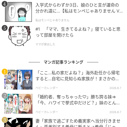
入学式からわずか3日、娘のひと言が運命の
分かれ道に…【私はモンペじゃありません Vo
l.1】
私はモンペじゃありません
#1 「ママ、生きてるよね？」寝ていると思
って部屋を開けたら
ママが家出した
マンガ記事ランキング
「ここ…私の家だよね？」海外赴任から帰宅
すると…自宅に見知らぬ家族が！まさかの真
相とは！？
ベビーカレンダー
2026.8.7
「婚約者、奪っちゃった♡」勝ち誇る妹⇒
「今、ハワイで挙式中だけど？」妹のとんで
もない勘違いとは
ベビーカレンダー
2026.8.7
ゆうゆうtime
妻「家族で過ごすため義実家へ当分行きませ
ん」孫差別する義母に断ると→義母「じゃ