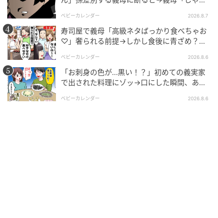
どこか影があり
あ、私は…」妻絶句＜こどおじ義兄＞
ベビーカレンダー
2026.8.7
寿司屋で義母「高級ネタばっかり食べちゃお
♡」奢られる前提→しかし食後に青ざめ？通
報され警察沙汰！
ベビーカレンダー
2026.8.6
「お刺身の色が…黒い！？」初めての義実家
で出された料理にゾッ→口にした瞬間、あ
然！刺身の正体は
ベビーカレンダー
2026.8.6