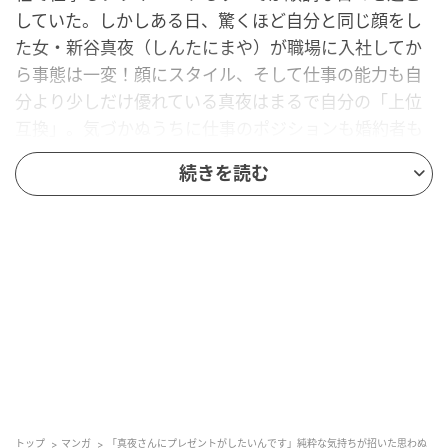
していた。しかしある日、驚くほど自分と同じ顔をし
た女・新谷真夜（しんたにまや）が職場に入社してか
ら事態は一変！顔にスタイル、そして仕事の能力も自
分より少しだけ優れている真夜はまるで自分の「上位
互換」。気づかぬうちに仕事のポジションも婚約者も
奪われそうになっていて――。同じ顔をした真夜の恐
続きを読む
ろしき秘密、そして狂気とは？ おぞましき復讐の連鎖
が今始まる――！自分のすべてを奪っていく「上位互
換」の女との予測不能な愛憎劇を描く、戦慄のサイコ
サスペンス『顔を盗られた女 ～この世から「私」がい
なくなる～』がゆうゆうtimeでも連載スタート！
よくわからない
トップ
マンガ
「真夜さんにプレゼントがしたいんです」純粋な気持ちが招いた思わぬ