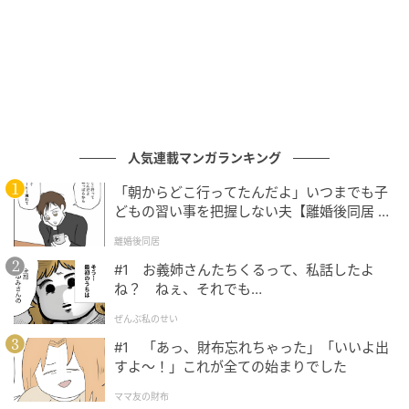
ゆうゆうtime
人気連載マンガランキング
「朝からどこ行ってたんだよ」いつまでも子
どもの習い事を把握しない夫【離婚後同居 Vo
l.1】
離婚後同居
#1 お義姉さんたちくるって、私話したよ
ね？ ねぇ、それでも…
ぜんぶ私のせい
#1 「あっ、財布忘れちゃった」「いいよ出
すよ〜！」これが全ての始まりでした
ママ友の財布