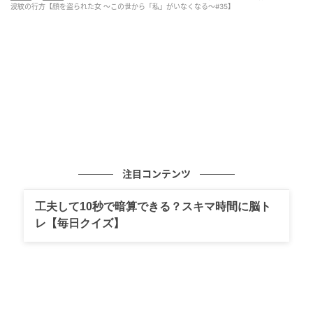
波紋の行方【顔を盗られた女 ～この世から「私」がいなくなる～#35】
注目コンテンツ
工夫して10秒で暗算できる？スキマ時間に脳ト
レ【毎日クイズ】