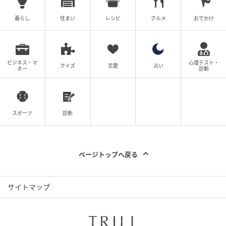
暮らし
住まい
レシピ
グルメ
おでかけ
ベビーカレンダー／ウーマンカレンダー編集室
元記事で読む
ビジネス・マ
心理テスト・
クイズ
恋愛
占い
ネー
診断
クリエイター情報
ベビーカレンダー
ベビーカレンダーは妊娠・出産・育児の情報サイト
スポーツ
診断
です。みんなのクチコミや体験談から産婦人科検
索、おでかけ情報、離乳食レシピまで。月間利用者1
000万人以上。
作品をもっとみる
ページトップへ戻る
サイトマップ
の記事をもっとみる