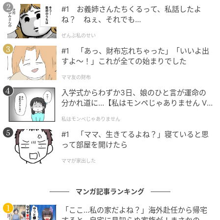
#1 お義姉さんたちくるって、私話したよ
ね？ ねぇ、それでも…
ぜんぶ私のせい
#1 「あっ、財布忘れちゃった」「いいよ出
ベビーカレンダー
すよ〜！」これが全ての始まりでした
弟たちと話し合った結果、仏壇は上の弟が引き継ぎ、
ママ友の財布
母が今までしていた掃除などのお墓の管理は下の弟が
入学式からわずか3日、娘のひと言が運命の
引き継ぐ、ということでまとまりました。
分かれ道に…【私はモンペじゃありません Vo
l.1】
私はモンペじゃありません
この時点では、将来実家のお墓には母も弟たち一家
#1 「ママ、生きてるよね？」寝ていると思
も、子どものいない叔父や叔母も全員入る予定で、み
って部屋を開けたら
んなで協力して管理していけばいいよね、という考え
ママが家出した
でした。
しかし、しばらくしてから、上の弟が
「やっぱり仏壇
マンガ記事ランキング
は引き取れない。仏壇と墓はセットだから、弟がまと
「ここ…私の家だよね？」海外赴任から帰宅
めて見てくれたほうがいいんじゃないか」
と言いだ