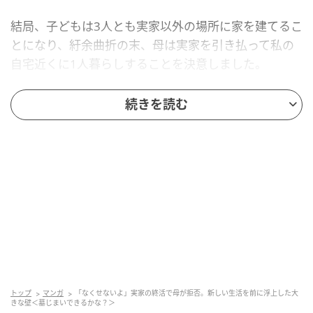
結局、子どもは3人とも実家以外の場所に家を建てるこ
とになり、紆余曲折の末、母は実家を引き払って私の
自宅近くに1人暮らしすることを決意しました。
それに伴って、最初は
「仏壇をどうするか？」
という
続きを読む
ところから話が始まりました。
実家の処分で浮上した母と子の「思い」のズ
レ
トップ
マンガ
「なくせないよ」実家の終活で母が拒否。新しい生活を前に浮上した大
きな壁＜墓じまいできるかな？＞