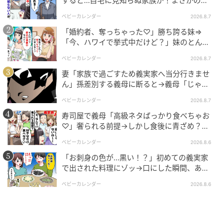
すると…自宅に見知らぬ家族が！まさかの真
し、白紙に……。
相とは！？
ベビーカレンダー
2026.8.7
将来もめないためにも、兄弟でお墓ははっきり分ける
「婚約者、奪っちゃった♡」勝ち誇る妹⇒
べきだ、という考えに変わったようでした。
「今、ハワイで挙式中だけど？」妹のとんで
もない勘違いとは
ベビーカレンダー
2026.8.7
そういう考え方があるのはわかるけれど、それなら最
妻「家族で過ごすため義実家へ当分行きませ
初からそう言ってほしかった……。
ん」孫差別する義母に断ると→義母「じゃ
あ、私は…」妻絶句＜こどおじ義兄＞
当時手術して入院中の母に相談するわけにもいかず、
ベビーカレンダー
2026.8.7
下の弟がこれについてどう考えているのかもわから
寿司屋で義母「高級ネタばっかり食べちゃお
♡」奢られる前提→しかし食後に青ざめ？通
ず、実家のお墓に入る予定がない私があれこれ言うわ
報され警察沙汰！
けにもいかず、仏壇＆お墓の行方は宙ぶらりんに。う
ベビーカレンダー
2026.8.6
ーん、と頭を抱えてしまいました。
「お刺身の色が…黒い！？」初めての義実家
で出された料理にゾッ→口にした瞬間、あ
－－－－－－－－－－－－－－－－－－－－－－－
然！刺身の正体は
ベビーカレンダー
2026.8.6
実家を処分し、1人暮らしを始めることを決めた母。身
の回りの整理は順調に進むかと思われましたが、最後