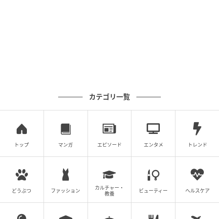
に立ちはだかったのは「仏壇をどうするか」という大
きな壁でした。「仏壇はなくせないよ！」という母の
言葉に、戸惑う子どもたち。先祖代々受け継いできた
ものへの思いと、現実的な暮らしのサイズ。その狭間
で揺れ動きながらも、新しい生活へ向けて一歩を踏み
出す家族の姿には、誰もがいつか直面する「実家の片
付け」のリアルが詰まっています。
カテゴリ一覧
※記事の内容は公開当時の情報であり、現在と異なる
場合があります。記事の内容は個人の感想です。
ウーマンカレンダー編集室ではアンチエイジングやダ
トップ
マンガ
エピソード
エンタメ
トレンド
イエットなどオトナ女子の心と体の不調を解決する記
事を配信中。ぜひチェックしてハッピーな毎日になり
ますように！
カルチャー・
どうぶつ
ファッション
ビューティー
ヘルスケア
教養
著者：マンガ家・イラストレーター 和田フミ江