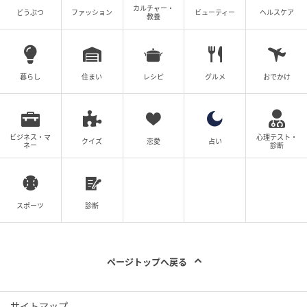
カルチャー・
どうぶつ
ファッション
ビューティー
ヘルスケア
教養
暮らし
住まい
レシピ
グルメ
おでかけ
E・レシピ
ビジネス・マ
心理テスト・
クイズ
恋愛
占い
ネー
診断
調理時間：15分
カロリー：356Kcal
スポーツ
診断
レシピ制作：管理栄養士、料理家 杉本 亜希子
ページトップへ戻る
材料（2人分）
イカ 1パイ ＜衣＞
サイトマップ