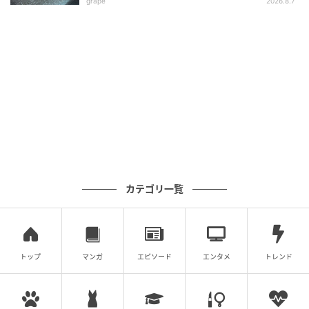
grape
2026.8.7
E・レシピ
【副菜】イカのチリマヨ和え
カテゴリ一覧
イカはサクッと揚げましょう！
トップ
マンガ
エピソード
エンタメ
トレンド