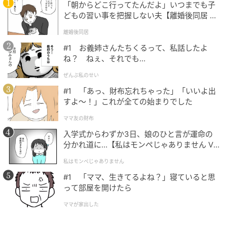
「朝からどこ行ってたんだよ」いつまでも子
どもの習い事を把握しない夫【離婚後同居 Vo
l.1】
離婚後同居
#1 お義姉さんたちくるって、私話したよ
ね？ ねぇ、それでも…
ぜんぶ私のせい
#1 「あっ、財布忘れちゃった」「いいよ出
すよ〜！」これが全ての始まりでした
ママ友の財布
E・レシピ
入学式からわずか3日、娘のひと言が運命の
2. 天板にオーブンシートをしいてオリーブ油を薄くぬ
分かれ道に…【私はモンペじゃありません Vo
l.1】
り、(1)の白身魚と野菜を並べ、野菜に塩コショウを振
私はモンペじゃありません
る。200℃に予熱しておいたオーブンで10～15分、焼
#1 「ママ、生きてるよね？」寝ていると思
き色がつくまで焼く。
って部屋を開けたら
ママが家出した