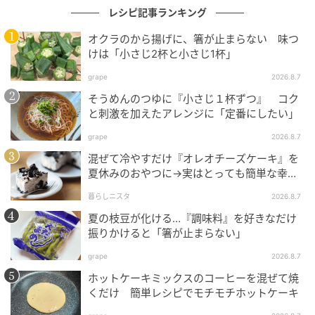
レシピ記事ランキング
オクラのから揚げに、箸が止まらない 味つ
けは「小さじ2杯と小さじ1杯」
grape
2026.8.7
そうめんのつゆに『小さじ１杯ずつ』 コク
と刺激を加えたアレンジに「定番にしたい」
grape
2026.8.7
混ぜて冷やすだけ『オレオチーズケーキ』を
E・レシピ
夏休みのおやつに→実はとっても簡単な幸せ
レシピに挑戦♡
暮らしニスタ
2026.8.7
3. 器に盛ってバルサミコ酢、オリーブ油をかけ、レモ
夏の枝豆が化ける…『調味料』を好きなだけ
ンを添える。
振りかけると「箸が止まらない」
grape
2026.8.7
ホットケーキミックスのコーヒーを混ぜて焼
くだけ 簡単レシピでモチモチホットケーキ