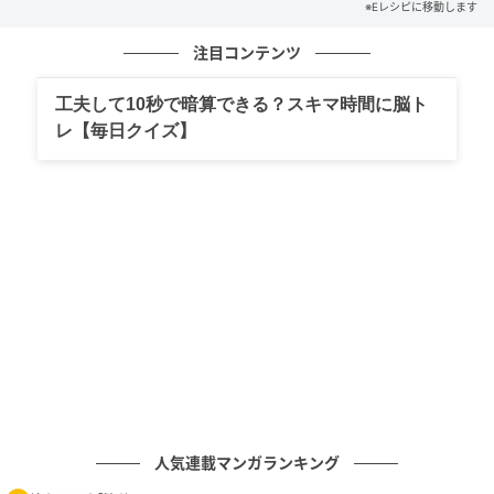
※Eレシピに移動します
注目コンテンツ
工夫して10秒で暗算できる？スキマ時間に脳ト
レ【毎日クイズ】
E・レシピ
【作り方】
1. フライパンにバターを中火で熱し、小麦粉をまぶし
た白身魚を両面焼き色が付くくらいまで焼く。
人気連載マンガランキング