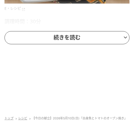
E・レシピ
調理時間：30分
カロリー：316Kcal
続きを読む
レシピ制作：管理栄養士、料理家 杉本 亜希子
材料（2人分）
白身魚 (切り身)2~3切れ
小麦粉 適量 プチトマト 4~6個
玉ネギ 1/2個
トップ
レシピ
【今日の献立】2026年5月10日(日)「白身魚とトマトのオーブン焼き」
カボチャ 1/16個