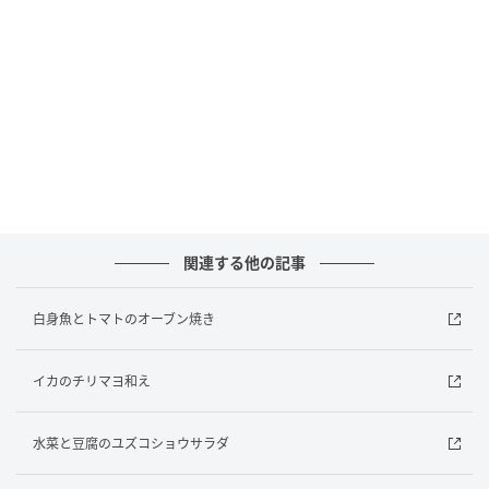
レモン 1/4個
塩コショウ 少々
バター 10g
オリーブ油 適量 バルサミコ酢 適量
【下準備】
関連する他の記事
白身魚は半分に切って塩コショウをする。プチトマト
はヘタを取る。玉ネギは6つのくし切りにする。カボチ
白身魚とトマトのオーブン焼き
ャは食べやすい大きさの幅1cmに切る。レモンは半分
に切る。オーブンを200℃に予熱する。
イカのチリマヨ和え
水菜と豆腐のユズコショウサラダ