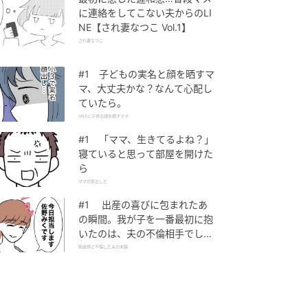
に連絡をしてこない夫からのLI
NE【され妻なつこ Vol.1】
され妻なつこ
#1 子どもの実名と顔を晒すマ
マ、大丈夫かな？なんて心配し
ていたら。
SNSに子供の顔を晒すママ
#1 「ママ、生きてるよね？」
寝ていると思って部屋を開けた
ら
ママが家出した
#1 出産の喜びに包まれたあ
の瞬間。我が子を一番最初に抱
いたのは、夫の不倫相手でし
た。
助産師と不倫した夫の末路