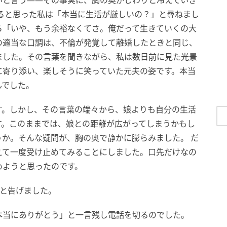
いと言う――その事実に、胸の奥がじわりと冷えていき
ると思った私は「本当に生活が厳しいの？」と尋ねまし
ら「いや、もう余裕なくてさ。俺だって生きていくの大
の適当な口調は、不倫が発覚して離婚したときと同じ、
ました。その言葉を聞きながら、私は数日前に見た光景
に寄り添い、楽しそうに笑っていた元夫の姿です。本当
んでした。
す。しかし、その言葉の端々から、娘よりも自分の生活
す。このままでは、娘との距離が広がってしまうかもし
か。そんな疑問が、胸の奥で静かに膨らみました。 だ
えて一度受け止めてみることにしました。口先だけなの
めようと思ったのです。
」と告げました。
本当にありがとう」と一言残し電話を切るのでした。