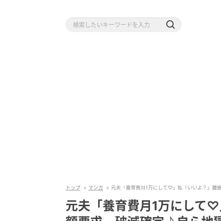
トップ
マンガ
元夫「養育費月1万にして♡」私「いいよ？」離
元夫「養育費月1万にして