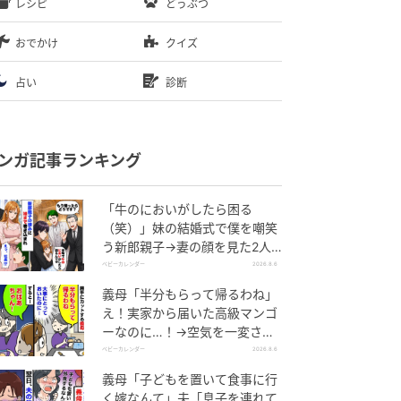
レシピ
どうぶつ
おでかけ
クイズ
占い
診断
ンガ記事ランキング
「牛のにおいがしたら困る
（笑）」妹の結婚式で僕を嘲笑
う新郎親子→妻の顔を見た2人
が絶句したワケ
ベビーカレンダー
2026.8.6
義母「半分もらって帰るわね」
え！実家から届いた高級マンゴ
ーなのに…！→空気を一変させ
た4歳娘の痛快な一言とは
ベビーカレンダー
2026.8.6
義母「子どもを置いて食事に行
く嫁なんて」夫「息子を連れて