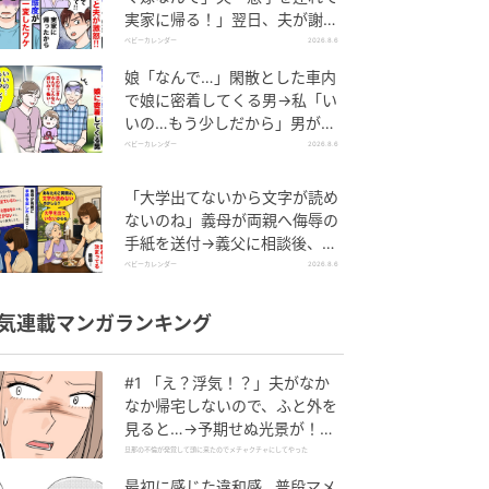
実家に帰る！」翌日、夫が謝罪
してきたワケ
ベビーカレンダー
2026.8.6
娘「なんで…」閑散とした車内
で娘に密着してくる男→私「い
いの…もう少しだから」男が血
相を変え逃げたワケ
ベビーカレンダー
2026.8.6
「大学出てないから文字が読め
ないのね」義母が両親へ侮辱の
手紙を送付→義父に相談後、訪
れた末路とは
ベビーカレンダー
2026.8.6
気連載マンガランキング
#1 「え？浮気！？」夫がなか
なか帰宅しないので、ふと外を
見ると…→予期せぬ光景が！｜
旦那の不倫が発覚して頭に来た
旦那の不倫が発覚して頭に来たのでメチャクチャにしてやった
のでメチャクチャにしてやった
最初に感じた違和感…普段マメ