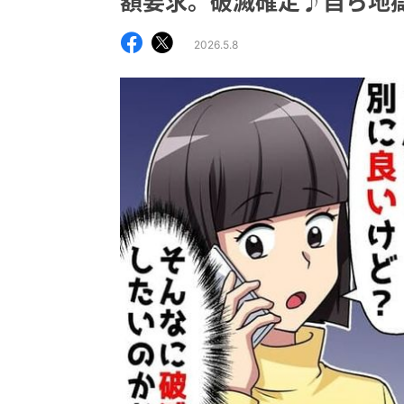
額要求。破滅確定♪自ら地
2026.5.8