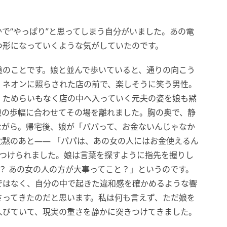
で“やっぱり”と思ってしまう自分がいました。あの電
つ形になっていくような気がしていたのです。
道のことです。娘と並んで歩いていると、通りの向こう
。ネオンに照らされた店の前で、楽しそうに笑う男性。
。ためらいもなく店の中へ入っていく元夫の姿を娘も黙
娘の歩幅に合わせてその場を離れました。胸の奥で、静
ながら。帰宅後、娘が「パパって、お金ないんじゃなか
黙のあと―― 「パパは、あの女の人にはお金使えるん
めつけられました。娘は言葉を探すように指先を握りし
？ あの女の人の方が大事ってこと？」というのです。
ではなく、自分の中で起きた違和感を確かめるような響
さってきたのだと思います。私は何も言えず、ただ娘を
人びていて、現実の重さを静かに突きつけてきました。