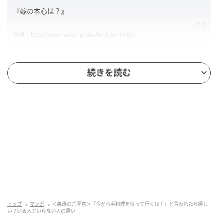
『嫁の本心は？』
出典：https://mamastar.jp/bbs/topic/4515882
義母からいきなり連絡がきて、今から手料理を持って
続きを読む
こられるという状況。そのときに皆さんはどう思いま
すか？ アンケートを取ったところ、「ありがたい」が
23票、「迷惑」が27票、「その他」が11票という結果
になりました。ママたちのコメントを見ていきましょ
う。
義母の手料理が美味しくなくて、衛生的にもイ
マイチだから……
トップ
マンガ
＜義母のご厚意＞「今から手料理を持って行くね！」と言われたら嬉し
『実の息子が「不味い」と食べないくらいだからなあ』
い？いる人といらない人の違い