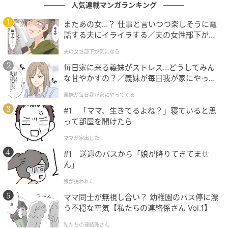
出典：https://mamastar.jp/bbs/topic/4515882
人気連載マンガランキング
またあの女…？ 仕事と言いつつ楽しそうに電
話する夫にイライラする／夫の女性部下が気
『うちの義母、適量を知らなくてすごい量を持ってくる。しか
になる（1）【夫婦の危機 まんが】
夫の女性部下が気になる
もうちの家族にはあんまり刺さらないやつ。よくそんな自信
毎日家に来る義妹がストレス…どうしてみん
満々にこの量を持ってくるな～と思うもん。「今日食べないや
な甘やかすの？／義妹が毎日我が家にやって
つは冷凍して！」と言うけど、誰も喜ばないもののために冷凍
くる（1）【義父母がシンドイんです！ まん
庫のスペースを使って保存しておく意味ないよなーと思う』
義妹が毎日我が家にやってくる
が】
#1 「ママ、生きてるよね？」寝ていると思
出典：https://mamastar.jp/bbs/topic/4515882
って部屋を開けたら
ママが家出した
また自宅にこられるのが気を遣うから嫌という人もい
#1 送迎のバスから「娘が降りてきてませ
ました。義母が家にくるとなると、ただ手料理を置い
ん」
て終わりというわけにもいかないですよね。招くため
娘が拐われた
に家を掃除したり、お茶を出したりと、ママにとって
ママ同士が無視し合い？ 幼稚園のバス停に漂
はそれなりの負担になってしまいます。「こられるく
う不穏な空気【私たちの連絡係さん Vol.1】
らいなら取りに行く」という意見もありました。この
他にも「大量に持ってこられるから、保存や処分に困
私たちの連絡係さん