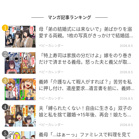
る」という経験談も。
マンガ記事ランキング
手の込んだ美味しい料理を作ってくれるからあ
母「弟の結婚式には来ないで」弟ばかりを溺
りがたい！
愛する両親。1枚の写真がきっかけで結婚話が
なくなったワケ
ベビーカレンダー
2026.8.5
「特上寿司は家族の分だけよ」嫁をのり巻き
『おからとひじき煮は美味しいから取りに行く』
だけで済ませる義母。怒った夫と義父が取っ
た行動とは
ベビーカレンダー
2026.8.5
出典：https://mamastar.jp/bbs/topic/4515882
義姉「介護なんて暇人がすれば？」苦労を私
に押し付け、遺産要求…遺言書を前に、義姉
が顔面蒼白のワケ
ベビーカレンダー
2026.8.5
『蟹クリームコロッケが美味しいんだよねー』
夫「縛られたくない！自由に生きる」双子の
娘と私を捨て離婚→15年後、再会！娘たち
出典：https://mamastar.jp/bbs/topic/4515882
「あんた誰？」論破された元夫は
ベビーカレンダー
2026.8.5
義母「…はぁーっ」ファミレスで料理を見て