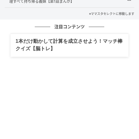
「迷惑」と捉えているママたちのコメントを見ていき
理すべて持ち帰る義妹【第1話まんが】
ましょう。多かったのは「義母の料理は美味しくない
※ママスタセレクトに移動します
からいらない」「衛生的に信用していないから」とい
う意見でした。普段の義母の料理や台所の様子がイマ
注目コンテンツ
イチだと、義母の手料理そのものを食べたくないと思
1本だけ動かして計算を成立させよう！マッチ棒
うのも無理はないですよね。特に衛生的に信用できな
クイズ【脳トレ】
いと、旦那さんや子どもにも食べさせたくないと思っ
てしまうかもしれませんね。また「献立も決めて、お
かずも用意しているから」という理由も。毎日料理を
しているママにとっては、義母が手料理を持ってくる
というのは、まるで自分が「主婦として至らないと思
われている？」と感じられるのかもしれません。
『時間と気を遣うからいらない。ご飯だけ置いてすぐ帰れなん
て言えないし、それならその気力と時間で自分で作る』