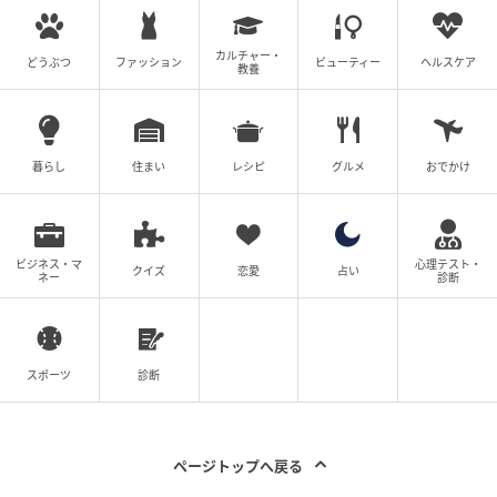
れる美味しいメニューを食べられるとして、嬉しい理
由を挙げているママたちがいました。
カルチャー・
どうぶつ
ファッション
ビューティー
ヘルスケア
教養
結論：普段から仲が良く、事前に連絡をくれ
るなら嬉しい
暮らし
住まい
レシピ
グルメ
おでかけ
『義母との関係性による。仲が良ければ嬉しい』
ビジネス・マ
心理テスト・
クイズ
恋愛
占い
ネー
診断
出典：https://mamastar.jp/bbs/topic/4515882
スポーツ
診断
『私が対応しないといけないなら迷惑。でもうちの場合、そう
いう場面でも基本的に旦那が自宅と義実家の中間地点まで車で
行き、受け渡しが行われるので関係ない』
ページトップへ戻る
出典：https://mamastar.jp/bbs/topic/4515882