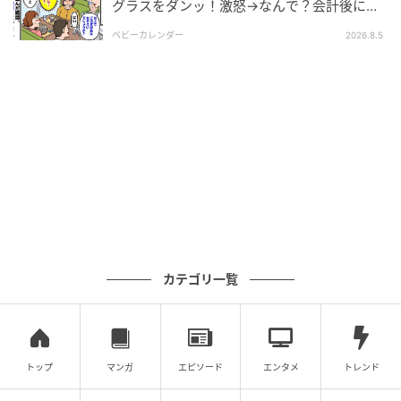
グラスをダンッ！激怒→なんで？会計後に知
『うちの義母は料理上手なので持ってきてくれるなら嬉しい！
った暗黙のルール
私の手間も省けるし』
ベビーカレンダー
2026.8.5
出典：https://mamastar.jp/bbs/topic/4515882
『美味しいし、何も実母から料理を学ばなかった自分は義母の
料理でいろいろ覚えた』
出典：https://mamastar.jp/bbs/topic/4515882
一方で義母の手料理訪問を「ありがたい」と感じるマ
カテゴリ一覧
マたちからは、さまざまなほっこりエピソードが寄せ
られていました。手料理訪問を嬉しく思うかどうか
は、義母の手料理が美味しいかどうかが大きく影響し
ているようですね。ママが普段作らないような手の込
トップ
マンガ
エピソード
エンタメ
トレンド
んだ揚げ物や煮物など、義母が手間暇かけて作ってく