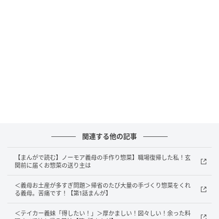
出典：https://mamastar.jp/bbs/topic/4515882
『マジでいらない。ちゃんと衛生的に調理されていないのがわ
かるから。泥遊びみたいな料理はいらない』
出典：https://mamastar.jp/bbs/topic/4515882
『だいたい1週間の献立を組んでいるし、突然言われても困
関連する他の記事
る』
【まんがで読む】ノーモア義母の手作り惣菜】職場復帰した私！玄
関前に届くお惣菜の送り主は
出典：https://mamastar.jp/bbs/topic/4515882
＜義母お土産が多すぎ問題＞帰省のたび大量の手づくり惣菜をくれ
この状況を実際に経験したことがあるママたちから、
る義母。苦痛です！【第1話まんが】
リアルなコメントが寄せられた今回の投稿。まずは
＜テイカー義妹「得したい！」＞厚かましい！図々しい！余った料