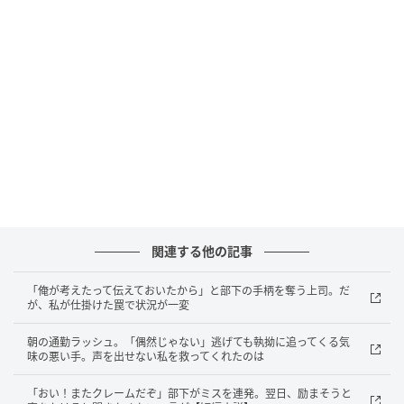
「落としたとしたら、駅からここまでの間しかない。
頼む、あってくれ……！」
私は半狂乱になりながら、今来た道を必死で引き返し
ました。暗くなり始めた道端の植え込みを覗き込み、
自動販売機の隙間まで地面に這いつくばって探しまし
たが、無情にも財布が姿を現すことはありませんでし
た。
「誰かに拾われて、中身だけ抜かれて捨てられたのか
関連する他の記事
もしれない」
「俺が考えたって伝えておいたから」と部下の手柄を奪う上司。だ
そんな疑念が頭をよぎるたび、心臓が痛いほど締め付
が、私が仕掛けた罠で状況が一変
けられます。半分諦め、重い足取りを引きずりなが
朝の通勤ラッシュ。「偶然じゃない」逃げても執拗に追ってくる気
ら、私は最後に残された望みをかけて駅前の交番へと
味の悪い手。声を出せない私を救ってくれたのは
転がり込みました。
「おい！またクレームだぞ」部下がミスを連発。翌日、励まそうと