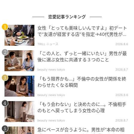
自分の貴重な時間を割いてまで、見ず知らずの他人の
恋愛記事ランキング
ために懸命に走ってくれた、名前も知らない若いヒー
女性「とっても美味しいんですよ」初デート
ロー。世の中の冷たさに怯えていた自分の心が、その
で“友達が経営する店”を指定→40代男性が向
純粋な善意に触れて、熱く震えるのを感じました。日
かうが…待ち受けていた“悲惨な結末”
TRILL ニュース
2026.8.6
本のあたたかさと人の心の美しさを再確認した、生涯
「この人と、ずっと一緒にいたい」男性が最
忘れることのない出来事です。
後に選ぶ女性に共通する３つのこと
※GLAMが独自に実施したアンケートで集めた、30
beauty news tokyo
2026.8.7
代・男性読者様の体験談をもとに記事化しています
「もう限界かも…」不倫中の女性が関係を終
わらせたくなる瞬間
※本コンテンツ内の画像は、生成AIを利用して作成し
beauty news tokyo
2026.8.6
ています。
「もう会わない」と決めたのに…。不倫相手
のもとへ戻ってしまう女性の心理
元記事で読む
beauty news tokyo
2026.8.7
次の記事
急にペースが合うように。男性が“本命の相