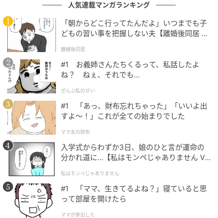
人気連載マンガランキング
く収められていたのです。
「朝からどこ行ってたんだよ」いつまでも子
あまりの安堵感に腰が抜けそうになり、私は窓口にし
どもの習い事を把握しない夫【離婚後同居 Vo
l.1】
がみつくのが精一杯でした。
離婚後同居
#1 お義姉さんたちくるって、私話したよ
「どなたが届けてくださったんでしょうか？ ぜひ直接
ね？ ねぇ、それでも…
お礼を伝えたいのですが……」
ぜんぶ私のせい
すると警察官は、少し誇らしげに微笑んで教えてくれ
#1 「あっ、財布忘れちゃった」「いいよ出
すよ〜！」これが全ての始まりでした
ました。
ママ友の財布
「一人の高校生ですよ。通学の途中だったようです
入学式からわずか3日、娘のひと言が運命の
が、『落とした人が困っているはずだから』と、わざ
分かれ道に…【私はモンペじゃありません Vo
わざ交番まで走ってきてくれたんです。名前も名乗ら
l.1】
私はモンペじゃありません
ず、急いで学校へ向かっていきましたよ」
#1 「ママ、生きてるよね？」寝ていると思
って部屋を開けたら
その言葉を聞いた瞬間、張り詰めていた緊張の糸がぷ
ママが家出した
つりと切れ、視界が涙で激しく滲みました。