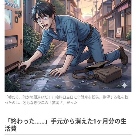
「嘘だろ、何かの間違いだ！」給料日当日に全財産を紛失。絶望する私を救
ったのは、名もなき少年の「誠実さ」だった
「終わった……」手元から消えた1ヶ月分の生
活費