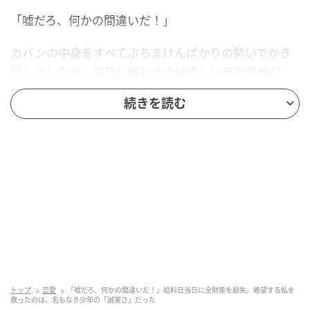
「嘘だろ、何かの間違いだ！」
カバンの中身をすべてぶちまけんばかりの勢いでかき
回しましたが、指先に触れるのは虚しい布の感触だ
け。そこにあるはずの、ずっしりと重みのある長財布
続きを読む
がどこにも見当たらないのです。
その日は、一ヶ月の労働の対価を受け取ったばかりの
給料日。ATMで引き出したばかりの生活費全額が、そ
の財布には詰まっていました。頭の芯が凍りつくよう
な感覚に襲われ、全身から嫌な汗がじわりと吹き出し
ます。
家賃の支払いや光熱費、日々の食費。これからの一ヶ
月をどう生き延びればいいのか。最悪の事態が脳内を
支配し、目の前がチカチカと暗転していくようでし
トップ
恋愛
「嘘だろ、何かの間違いだ！」給料日当日に全財産を紛失。絶望する私を
救ったのは、名もなき少年の「誠実さ」だった
た。