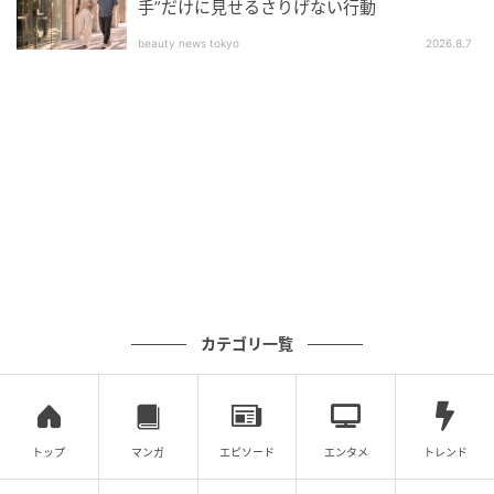
手”だけに見せるさりげない行動
「さすがにこれは困るな」他人の家の壁にサ
ッカーボールを蹴り付ける子供と放置する
beauty news tokyo
2026.8.7
親。だが、私が置いた物を見て諦めた
の記事をもっとみる
カテゴリ一覧
トップ
マンガ
エピソード
エンタメ
トレンド