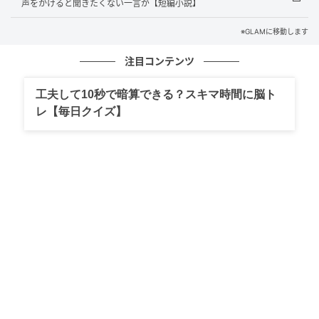
声をかけると聞きたくない一言が【短編小説】
交番で告げられた真実と、胸を打つ若き善意
※GLAMに移動します
注目コンテンツ
「……す、すみません。実は財布を紛失してしまって、
届けはありませんか？」
工夫して10秒で暗算できる？スキマ時間に脳ト
レ【毎日クイズ】
息も絶え絶えに窓口で訴える私を、年配の警察官は穏
やかな眼差しで見つめ、落ち着いた声でこう告げまし
た。
「ああ、そのお財布でしたら、つい先ほど届きました
よ」
「えっ……本当ですか……！？」
震える手で差し出されたのは、間違いなく私の財布で
した。祈るような気持ちで中を確認すると、驚いたこ
とに、下ろしたばかりのピン札が何一枚欠けることな