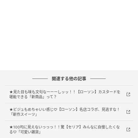
関連する他の記事
★見た目も味も文句なーーーしッッ！！【ローソン】カスタードを
堪能できる「新商品」って？
★ビジュもめちゃいい感じ♡【ローソン】名店コラボ、見逃すな！
「新作スイーツ」
出典：Instagram
★100均に見えないっっっ！！驚【セリア】みんなに自慢したくな
る♡「可愛い雑貨」