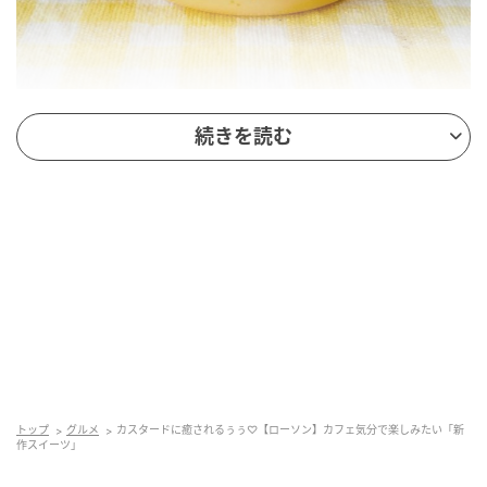
出典：Instagram
続きを読む
「たまごのとろける生プリン」は、卵・砂糖・牛乳・
生クリームのみで作られたベーシックなプリン。とろ
りとしたカスタードが際立つ、なめらかな食感を堪能
できそうです。プリンの上には、ホイップクリームが
トッピングされているため、ホイップクリームとカス
タードクリームをシンプルに味わいたい人におすす
め。
たまごを感じる黄色いスポンジ
トップ
グルメ
カスタードに癒されるぅぅ♡【ローソン】カフェ気分で楽しみたい「新
作スイーツ」