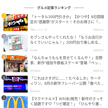
コクやミルキーさが増した、高級感のある味わいが楽
しめそう。
グルメ記事ランキング
「トータル300円引きか」【かつや】8日間限
定の“感謝祭”がスタート！そのお得さに「何
もちもち生地とプリンの風味に癒される
日連続で通えるかなぁ」「激アツ！」の声
TRILL ニュース
2026.8.6
セブンさんやってくれたな！「もうお店行か
なくていいじゃん！」200円台で楽しめる本
格グルメ
michill
2026.8.6
「なんちゅうもんを見せてくるんや！」吉野
家、新作“極旨牛鉄板ステーキ”登場「ペッパ
ーランチを潰しに来たぞ……」
All About
2026.8.6
「これはさすがに……！たべるしか」サーテ
ィワン、8月の新作フレーバー公開「食べた方
が良いですよスイカサマーは」
All About
2026.8.5
【マクドナルド】8/5(水)発売！新作がさっそ
く話題です♡「リピ確定！」「ひんやり激う