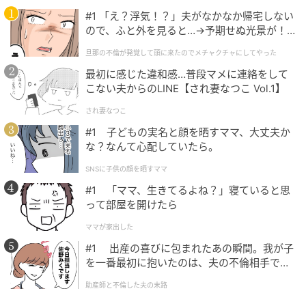
#1 「え？浮気！？」夫がなかなか帰宅しない
ので、ふと外を見ると…→予期せぬ光景が！
｜旦那の不倫が発覚して頭に来たのでメチャ
旦那の不倫が発覚して頭に来たのでメチャクチャにしてやった
クチャにしてやった
最初に感じた違和感…普段マメに連絡をして
こない夫からのLINE【され妻なつこ Vol.1】
され妻なつこ
#1 子どもの実名と顔を晒すママ、大丈夫か
な？なんて心配していたら。
SNSに子供の顔を晒すママ
出典：Instagram
#1 「ママ、生きてるよね？」寝ていると思
って部屋を開けたら
スポンジ生地の上に、カスタード・マロン・ホイッ
ママが家出した
プ、3種のクリームを重ねた「カスタードモンブラ
#1 出産の喜びに包まれたあの瞬間。我が子
ン」。サイズはやや小ぶりですが、このサイズ感がケ
を一番最初に抱いたのは、夫の不倫相手でし
ーキの可愛らしさを強調しています。マロンクリーム
た。
助産師と不倫した夫の末路
にカスタードとホイップが加わることで、クリームの