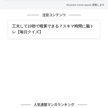
「たまごのふわほわロールケーキ」では、スポンジで
※fashion trend newsに移動します
はなくカステラ風生地を使用。公式サイトによると
「たまごと蜂蜜の風味が楽しめるやさしい甘さ」に仕
注目コンテンツ
上げているよう。カスタードと一緒に食べることで、
工夫して10秒で暗算できる？スキマ時間に脳ト
より一層たまごのコクや甘さを感じられるかも。カス
レ【毎日クイズ】
タードだけでなく、北海道産生クリーム入りクリーム
もたっぷり入っているのが贅沢なポイント。
3種類のクリームを味わう贅沢ケーキ
人気連載マンガランキング