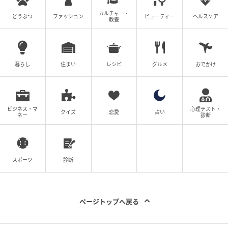
カルチャー・
どうぶつ
ファッション
ビューティー
ヘルスケア
教養
※本文中の画像は投稿主様より掲載許諾をいただいて
います。
※こちらの記事では@sujiemon様のInstagram投稿を
ご紹介しております。
暮らし
住まい
レシピ
グルメ
おでかけ
※記事内の情報は執筆時のものになります。価格変更
や、販売終了の可能性もございます。最新の商品情報
は各お店・ブランドなどにご確認くださいませ。
ビジネス・マ
心理テスト・
クイズ
恋愛
占い
ネー
診断
writer：河合 ひかる
元記事で読む
スポーツ
診断
次の記事
もうすぐ終了！【ミスド】へ急げーーーーッ
ページトップへ戻る
ッ！（汗） 食べ逃したくない「限定ドーナ
ツ」って？