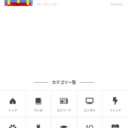
ま」
ベビーカレンダー
2026.8.6
出典：Instagram
定番スイーツの「もち食感ロール」にも、カスタード
を使った新作が登場。新作はプリン味となっており、
もっちりとした生地でプリン風味のクリームとカスタ
ードプリンフィリングを巻いています。ロールケーキ
カテゴリ一覧
とプリンを一度に味わえる、贅沢感も満足度も高めな
スイーツです。
カスタードの魅力を活かした【ローソン】の「新作ス
トップ
マンガ
エピソード
エンタメ
トレンド
イーツ」は、コーヒーや紅茶とも相性抜群。ぜひ気に
なるスイーツを手に取って、カスタードに癒される至
福のひとときを過ごしてみて。