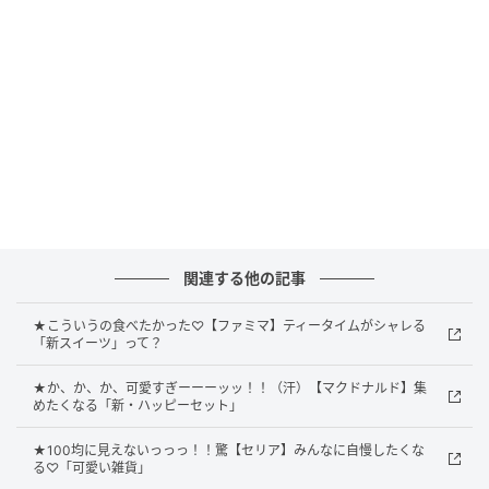
関連する他の記事
★こういうの食べたかった♡【ファミマ】ティータイムがシャレる
「新スイーツ」って？
★か、か、か、可愛すぎーーーッッ！！（汗）【マクドナルド】集
出典：Instagram
めたくなる「新・ハッピーセット」
たっぷりのクリームが巻かれたこちらのスイーツは
★100均に見えないっっっ！！驚【セリア】みんなに自慢したくな
「もっちりクリームロール（チョコ）」です。生地も
る♡「可愛い雑貨」