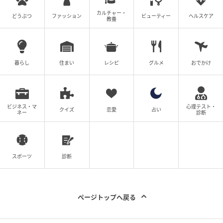
ご紹介しております。
カルチャー・
どうぶつ
ファッション
ビューティー
ヘルスケア
教養
※記事内の情報は執筆時のものになります。価格変更
や、販売終了の可能性もございます。最新の商品情報
は各お店・ブランドなどにご確認くださいませ。
暮らし
住まい
レシピ
グルメ
おでかけ
writer：Yuri.A
元記事で読む
ビジネス・マ
心理テスト・
クイズ
恋愛
占い
ネー
診断
次の記事
ビジュ大大大爆発ーーーッッ！！【サーティ
ワン】気分アガる♡「新作マリオコラボ」
スポーツ
診断
の記事をもっとみる
ページトップへ戻る