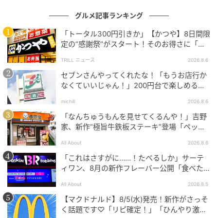
ると、よりおいしく食べられそうです。
グルメ記事ランキング
「トータル300円引きか」【かつや】8日間限
あんことホイップがたっぷり！
定の“感謝祭”がスタート！そのお得さに「何
日連続で通えるかなぁ」「激アツ！」の声
TRILL ニュース
2026.8.6
セブンさんやってくれたな！「もうお店行か
なくていいじゃん！」200円台で楽しめる本
格グルメ
michill
2026.8.6
「なんちゅうもんを見せてくるんや！」吉野
家、新作“極旨牛鉄板ステーキ”登場「ペッパ
ーランチを潰しに来たぞ……」
All About
2026.8.6
「これはさすがに……！たべるしか」サーテ
ィワン、8月の新作フレーバー公開「食べた方
が良いですよスイカサマーは」
All About
2026.8.5
【マクドナルド】8/5(水)発売！新作がさっそ
く話題です♡「リピ確定！」「ひんやり激う