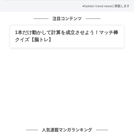
クリームもチョコ色で、@sujiemonさんによると「も
※fashion trend newsに移動します
っちり & ふんわり食感が最高」「濃厚チョコの苦味と
コクが美味しい」とのこと。1切れずつカットされてい
注目コンテンツ
るので、パクッとつまめるのもうれしいポイント。シ
1本だけ動かして計算を成立させよう！マッチ棒
ェアして食べるのもよさそうです。
クイズ【脳トレ】
食感に注目！ 大満足ドーナツ
人気連載マンガランキング