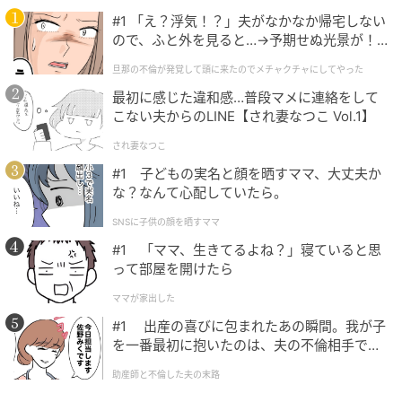
#1 「え？浮気！？」夫がなかなか帰宅しない
ので、ふと外を見ると…→予期せぬ光景が！
｜旦那の不倫が発覚して頭に来たのでメチャ
旦那の不倫が発覚して頭に来たのでメチャクチャにしてやった
クチャにしてやった
最初に感じた違和感…普段マメに連絡をして
こない夫からのLINE【され妻なつこ Vol.1】
され妻なつこ
#1 子どもの実名と顔を晒すママ、大丈夫か
な？なんて心配していたら。
出典：Instagram
SNSに子供の顔を晒すママ
@nyancoromochi_sweets_blogさんが「満足感のあ
#1 「ママ、生きてるよね？」寝ていると思
る」と紹介するのが「 も～っちり食感キャラメルドー
って部屋を開けたら
ナツ」です。もちもちのドーナツ生地の中にはキャラ
ママが家出した
メルクリームが入っていて、それをさらにキャラメル
#1 出産の喜びに包まれたあの瞬間。我が子
チョコでコーティングした1品。甘党さんもしっかりと
を一番最初に抱いたのは、夫の不倫相手でし
満足できそうです。トッピングされたアーモンドが食
た。
助産師と不倫した夫の末路
感のアクセントに。コーヒーやホットミルクと合わせ