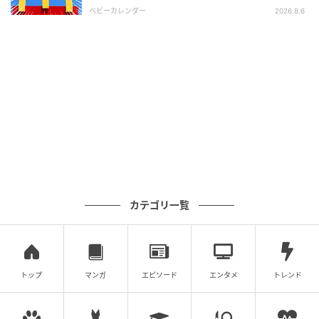
ま」
ベビーカレンダー
2026.8.6
出典：Instagram
こちらは「も～っちり食感ホイップあんぱん」。
@nyancoromochi_sweets_blogさんによると、もちも
ち生地の中に「ミルキーなミルクホイップクリーム」
と「豆の香ばしさが感じられる」というこしあんが入
っています。もちもち食感に和と洋の組み合わせで、
カテゴリ一覧
がぶっと1口食べたら幸せな気持ちになれそう。「とて
も美味しい」と絶賛しているので、ぜひ試してみて。
※本文中の画像は投稿主様より掲載許諾をいただいて
トップ
マンガ
エピソード
エンタメ
トレンド
います。
※こちらの記事では@sujiemon様、
@nyancoromochi_sweets_blog様のInstagram投稿を