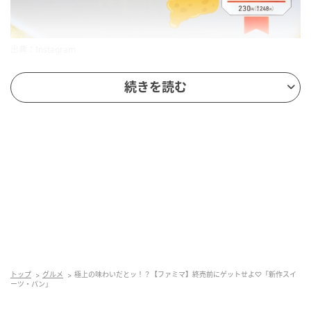
出典：Instagram
クリームやソースなどのデコレーションがない、シン
続きを読む
プルなビジュアルのこちらは、スイーツブロガーの
@sujiemonさんが「舌の上でとろける極上の味わい」
と絶賛する「濃厚なめらかチーズケーキ」。チーズケ
ーキのみで勝負した1品。チーズケーキ好きは要チェッ
クです。
パクッとつまめるひとくちスイーツ
トップ
グルメ
極上の味わいだとッ！？【ファミマ】終売前にゲットせよ♡「新作スイ
ーツ・パン」