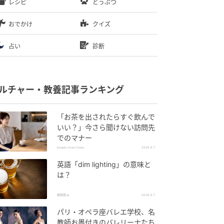
レシピ
どうぶつ
おでかけ
クイズ
占い
診断
ルチャー・教養記事ランキング
「お茶を出されたらすぐ飲んで
いい？」今さら聞けない訪問先
でのマナー
beauty news tokyo
2026.8.7
英語「dim lighting」の意味と
は？
朝時間.jp
2026.8.7
パリ・オペラ座バレエ学校、名
教師お墨付きのバレリーナたち