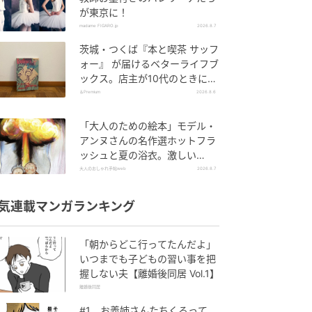
が東京に！
madame FIGARO.jp
2026.8.7
茨城・つくば『本と喫茶 サッフ
ォー』 が届けるベターライフブ
ックス。店主が10代のときに、
私の生き方を変えた本として挙
＆Premium
2026.8.6
げてくれた本は『くちびるから
散弾銃』。
「大人のための絵本」モデル・
アンヌさんの名作選ホットフラ
ッシュと夏の浴衣。激しい
「熱」が教えてくれた平和の絵
大人のおしゃれ手帖web
2026.8.7
本～『風が吹くとき』『やば
っ！』～vol.47
気連載マンガランキング
「朝からどこ行ってたんだよ」
いつまでも子どもの習い事を把
握しない夫【離婚後同居 Vol.1】
離婚後同居
#1 お義姉さんたちくるって、