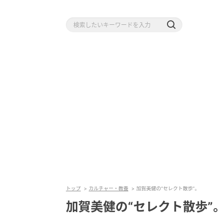
トップ
カルチャー・教養
加賀美健の“セレクト散歩”。
加賀美健の“セレクト散歩”