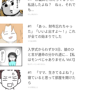
私話したよね？ ねぇ、それで
も…
ぜんぶ私のせい
#1 「あっ、財布忘れちゃっ
た」「いいよ出すよ〜！」これ
が全ての始まりでした
ママ友の財布
入学式からわずか3日、娘のひ
と言が運命の分かれ道に…【私
はモンペじゃありません Vol.1】
私はモンペじゃありません
#1 「ママ、生きてるよね？」
寝ていると思って部屋を開けた
ら
ママが家出した