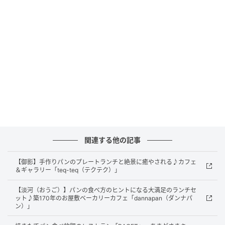
後ろ姿のパンシェルジュ・榎 友寿氏！
お店では、榎 友寿氏はオーナーシェフとして普通に作
業をされていましたよ。かおぴぃが行った時は、食パ
ンのスライスをされていました。営業日には、必ずお
店にいるそうですよ。パンの説明、おすすめなど、と
ても気さくに熱く接客をしてくれるので、どれにする
か悩んだら相談してみてくださいね。
人気No.1は、クリームパン！種類豊富な50種
関連する他の記事
類以上の魅力的なパンがずらり～
【御影】手作りパンのプレートランチと絶景に癒やされる♪カフェ
＆ギャラリー「teq-teq（テクテク）」
【淡河（おうご）】パンの食べ方のヒントになる大満足のランチセ
ット♪築170年のお屋敷ベーカリーカフェ「dannapan（ダンナパ
ン）」