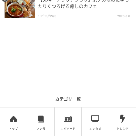
出典：リビング神戸・阪神間Web
たりくつろげる癒しのカフェ
人気No.1の赤玉（頑固）のクリームパン（280円）、
リビングWeb
2026.8.6
新商品のアルザス風ソシソンムタルド（450円）、Sバ
ゲット（350円）
クリームパンに使用している赤玉（頑固）は、通常の
卵よりも黄身が赤い、天然飼料で大切に育てた鶏の卵
なんですよ。クリームパンの自家製カスタードもタマ
ラナイ色でオイシイ～。新商品のアルザス風ソシソン
ムタルドは、中に大きく太いソーセージと酢漬けキャ
ベツがたっぷり! とってもボリューミーでしたよ。Sバ
ゲットは、皮がうすくバキッ食感でサイコー!
カテゴリ一覧
トップ
マンガ
エピソード
エンタメ
トレンド