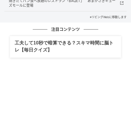
焼きたてパン食べ放題のレストラン「BAQET」 あまがさきキュー
ズモールに登場
※リビングWebに移動します
注目コンテンツ
工夫して10秒で暗算できる？スキマ時間に脳ト
レ【毎日クイズ】
出典：リビング神戸・阪神間Web
看板商品・ミルジュのシナモンロールは、人気No.3！
渦巻状ではなく、生地をねじって編み込むミルジュの
シナモンロール、おいしそうですね～。営業日には、
定番35種類と新商品や季節商品などを含めて50種類以
上がずらりと並びますよ。11:30頃が一番パンが盛り
盛りだそうなので、テンションが上がりますよね!!