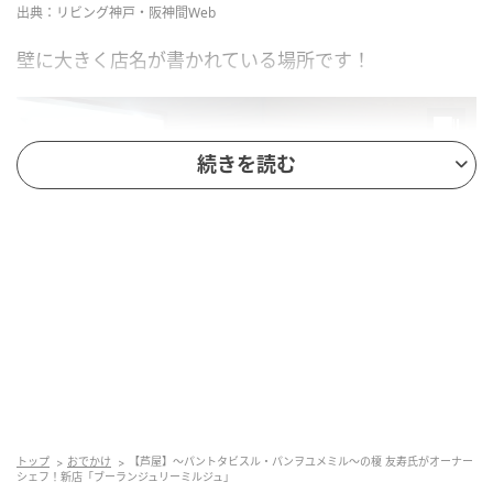
出典：リビング神戸・阪神間Web
壁に大きく店名が書かれている場所です！
続きを読む
出典：リビング神戸・阪神間Web
トップ
おでかけ
【芦屋】～パントタビスル・パンヲユメミル～の榎 友寿氏がオーナー
シェフ！新店「ブーランジュリーミルジュ」