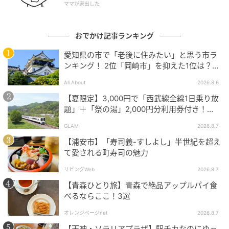
水、2種類の塩のみだそう。外はパリッ、中はもっちも
ママが家出した
ちでジューシー! とってもオイシイ～。中はしっとり、
耳までやわらかなプレミアムミルク角食パンも食べて
おでかけ記事ランキング
みたいですね。
愛知県の市で「老後に住みたい」と思う市ラ
ンキング！ 2位「岡崎市」を抑えた1位は？
【2026年調査】
All About
2026.8.6
【夏限定】3,000円で「西武線全線1日乗り放
題」＋「祭の湯」2,000円分利用券付き！
『秩父 夏のおでかけきっぷ』でお得に秩父観
GLAM
2026.8.7
光
【浦安市】「寿司義-すしよし」半世紀を超え
て愛される町寿司の魅力
リビングWeb
2026.8.7
【青森ひとり旅】青森で絶品アップルパイ食
べるならここ！3選
オレンジページnet
2026.8.7
【天神・ソラリアプラザ】駅チカなのにゆっ