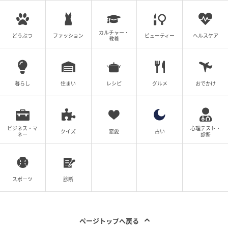
カルチャー・
どうぶつ
ファッション
ビューティー
ヘルスケア
教養
暮らし
住まい
レシピ
グルメ
おでかけ
出典：リビング神戸・阪神間Web
ビジネス・マ
心理テスト・
クイズ
恋愛
占い
ブランドコンセプト ～毎日食べる事が出来るようによ
ネー
診断
り良い素材を選び、身体の事を考えて製法にもこだわ
りました。～
スポーツ
診断
まずは、人気パンからでしょうか。1つからお取り置き
可能ですよ。新商品もどんどん登場するので、目が離
せませんね！
ページトップへ戻る