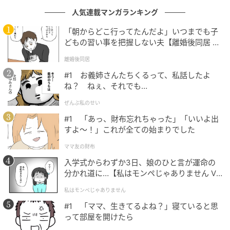
人気連載マンガランキング
「朝からどこ行ってたんだよ」いつまでも子
どもの習い事を把握しない夫【離婚後同居 Vo
l.1】
離婚後同居
#1 お義姉さんたちくるって、私話したよ
ね？ ねぇ、それでも…
ぜんぶ私のせい
#1 「あっ、財布忘れちゃった」「いいよ出
すよ〜！」これが全ての始まりでした
ママ友の財布
出典：リビング神戸・阪神間Web
入学式からわずか3日、娘のひと言が運命の
分かれ道に…【私はモンペじゃありません Vo
人気No.2は、潤いハード食パン！
l.1】
私はモンペじゃありません
希少品種といわれる北海道産小麦・キタノカオリを使
#1 「ママ、生きてるよね？」寝ていると思
って部屋を開けたら
用した潤いハード食パン。素材はシンプルに小麦粉と