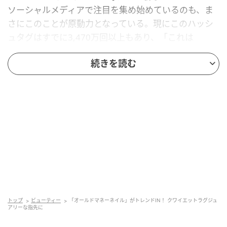
ソーシャルメディアで注目を集め始めているのも、ま
さにこのことが原動力となっている。現にこのハッシ
ュタグはすでに3,470万回以上もあり、「これは
Netflixの『ラブ・ストーリー』や、キャロリン・ベセ
続きを読む
ット＝ケネディへの最近の熱狂が間違いなく影響して
いるのでは」とカルニナは補足する。「流行に左右さ
れない、時代を超越したネイルやファッションへの需
要が高まっています」
“オールドマネーネイル”とは？
では、“オールドマネーネイル”とは一体何なのか？ 他
のクリーンでミニマルなネイルトレンドとはどう違う
のだろうか。カルニナによると、それはさりげなく、
トップ
ビューティー
「オールドマネーネイル」がトレンドIN！ クワイエットラグジュ
意図的で、高価な印象をそっと与えるクワイエットな
アリーな指先に
スタイルだという。