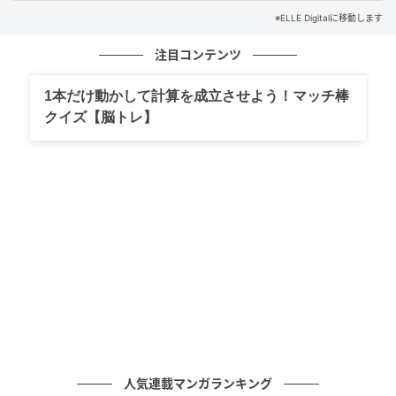
らい下準備が大切だ。自宅でこのスタイルを作る場合
※ELLE Digitalに移動します
は、まず手をぬるま湯に浸した後、甘皮を優しく押し
注目コンテンツ
上げ、キューティクルオイルを1滴塗り、周囲の皮膚に
うるおいを与える。仕上げに、爪を一方向にヤスリで
1本だけ動かして計算を成立させよう！マッチ棒
削り、ソフトな丸い形に整える。ヤスリは往復させる
クイズ【脳トレ】
と爪が弱くなるので、絶対に避けること。最後にツヤ
と光沢のあるマニキュアを塗り、トップコートを2度塗
りすれば完成する。
サロンでオールドマネーネイルを再現するなら、
BIAB（Builder in a Bottle）を選ぶのがベスト。「『ザ
ジェルボトル』のシアーなBIABカラーは、まさにそう
したマニキュアのために作られたようなものです」と
カルニナは述べている。「“Soft”や“Grace”のような色
は、ほとんど何もつけていないような仕上がりを実現
し、パーリーなパステルピンクの“Undone”は、きちん
人気連載マンガランキング
と着飾っていながらもナチュラルなルックを演出しま