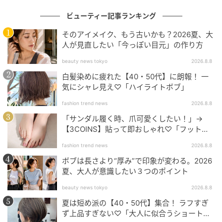
ビューティー記事ランキング
カルニナによると、この春は透け感のあるネイルや、
そのアイメイク、もう古いかも？2026夏、大
より細く洗練されたホワイトラインのマイクロフレン
人が見直したい「今っぽい目元」の作り方
チ、ソフトピンクが主流になるほか、新たな“リップグ
beauty news tokyo
2026.8.8
ロスネイル”のトレンドも登場するとか。これらの新し
白髪染めに疲れた【40・50代】に朗報！ 一
いトレンドに共通しているもの、それは爪の健康への
気にシャレ見え♡「ハイライトボブ」
配慮と、いっそうソフトな世界観やムードだ。
fashion trend news
2026.8.8
「サンダル履く時、爪可愛くしたい！」→
【3COINS】貼って即おしゃれ♡「フット用
元記事で読む
ネイルチップ」
fashion trend news
2026.8.8
次の記事
ボブは長さより“厚み”で印象が変わる。2026
夏、大人が意識したい３つのポイント
透明感アップ目的なら、スキンケアはずばり
コレ！ 2026新作スキンケア厳選19
beauty news tokyo
2026.8.8
夏は短め派の【40・50代】集合！ ラフすぎ
ず上品すぎない♡「大人に似合うショートボ
の記事をもっとみる