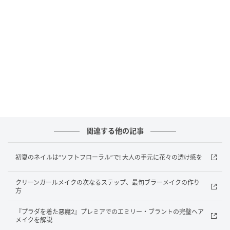
「大胆なネイルアートや流行色ではなく、洗練された
形、肌なじみのよいニュートラルカラー、そして実生
活でも写真でも磨き上げられたように見えるツヤのあ
る仕上がりが特徴です」とカルニナ。カギとなるのは
下準備で、入念なキューティクルケア、完璧な塗布、
そして手元全体を圧倒するのではなく引き立てるよう
な色合いがポイントとなるそう。
彼女曰く、これは“クリーンガール”の美学から進化し
関連する他の記事
たもの。「ノーメイク風メイクのマニキュア版です。
意図的に控えめでありながら、信じられないほどシッ
初夏のネイルは“ソフトフローラル”で! 大人の手元に花々の透け感を
クなのです」
クリーンガールメイクの次なるステップ、最旬ブラーメイクの作り
方
“オールドマネーネイル”の再現方法
『プラダを着た悪魔2』プレミアでのエミリー・ブラントの完璧ヘア
メイクを解説
この仕上がりを実現するには、施術そのものと同じく