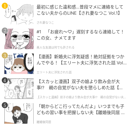
最初に感じた違和感…普段マメに連絡をして
す」
こない夫からのLINE【され妻なつこ Vol.1】
され妻なつこ
さらにカルニナは、「手を引き立て、手とケンカしな
#1 「お疲れ〜♡」遅刻するなら連絡して！
この女、ナメてます
いような色」を選ぶことを推奨し、透け感のあるピン
クやヌードカラー、ミルキーホワイト、クラシックな
美人な友達は何でも許される
フレンチネイルなどを挙げている。「ネイルアートを
【漫画】新婚夫に浮気疑惑！絶対証拠をつか
加える場合は、控えめに。マイクロフレンチ、繊細な
んでやる！【エリート夫に浮気された話 Vol.
1】
パール仕上げ、時折べっ甲柄のアクセントを加える程
エリート夫に浮気された話
度がおすすめです」
【スカッと漫画】双子の娘より飲み会が大
事!? 親の自覚がない夫を懲らしめた話【第1
また爪のシルエットにもしっかりルールが。「指を優
話】
【スカッと漫画】双子の娘より飲み会が大事!? 親の自覚がない夫を
雅に長く見せるには、短めから中くらいのアーモンド
懲らしめた話
「朝からどこ行ってたんだよ」いつまでも子
型、あるいは定番のスクエア型やスクオーバル型（角
どもの習い事を把握しない夫【離婚後同居 Vo
が丸い四角い爪の形）を目指して。長さは機能的で控
l.1】
えめな長さにとどめてください」
離婚後同居