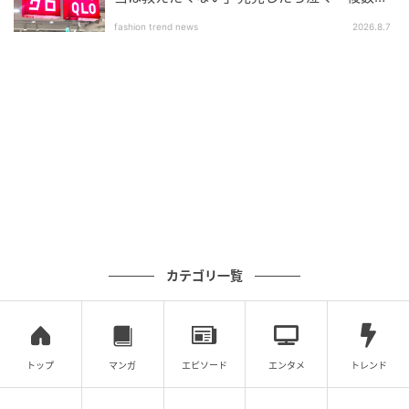
いアイテム」
fashion trend news
2026.8.7
撮影＝青木和也 スタイリング＝石関靖子 文＝吾妻枝里
子
※GLOW2026年5月6月合併号より
元記事で読む
次の記事
【40代ファッション】知っていないと損しち
ゃう！ ユニクロより安くて意外と使えるGUに
ハマりそう！
カテゴリ一覧
の記事をもっとみる
トップ
マンガ
エピソード
エンタメ
トレンド