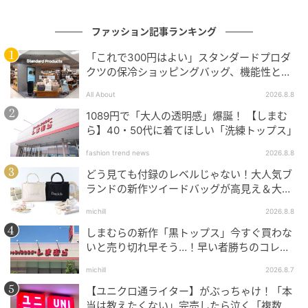
ファッション記事ランキング
「これで300円はよい」スタンダードプロダ
クツの保冷ショッピングバッグ、機能性とデ
ザインでネット大絶賛
All About
2026.8.8
1089円で「大人の透明感」爆誕！ 【しまむ
ら】40・50代に着てほしい「洗練トップス」
fashion trend news
2026.8.8
どう見ても付録のレベルじゃない！大人気ブ
ランドの新作ツイードバッグが高見え＆大容
量♡
GLOW Online（グローオンライン）
michill
2026.8.8
しまむらの新作「黒トップス」今すぐ買わな
［H2cm］2万4200円（シーロン）
いと売り切れ早そう…！早い者勝ちのコレ買
いリスト
ローファーのトラッド感が苦手な人はこんなプレイフ
michill
2026.8.7
ルなデザインをセレクトしてみては。
【ユニクロ通ライター】がぶっちゃけ！「本
当は教えたくない」完売したら泣く「複数買