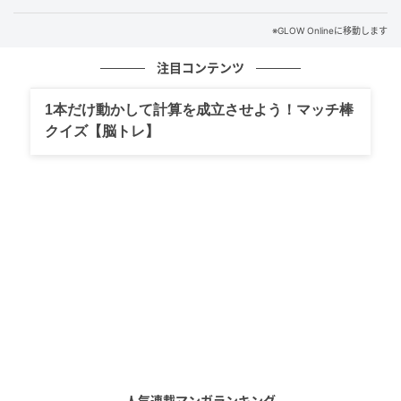
※GLOW Onlineに移動します
一足は持っていたい正統派ビットローファー
注目コンテンツ
1本だけ動かして計算を成立させよう！マッチ棒
クイズ【脳トレ】
人気連載マンガランキング