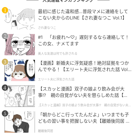
最初に感じた違和感…普段マメに連絡をして
こない夫からのLINE【され妻なつこ Vol.1】
GLOW Online（グローオンライン）
され妻なつこ
［H2cm］3万9600円（ジャランスリウァヤ／ジャラン
#1 「お疲れ〜♡」遅刻するなら連絡して！
スリウァヤ 日本橋）
この女、ナメてます
美人な友達は何でも許される
品格たっぷりなデザインはきれいめコーデにもフィッ
【漫画】新婚夫に浮気疑惑！絶対証拠をつか
ト。汎用性の高い一足。
んでやる！【エリート夫に浮気された話 Vol.
1】
エリート夫に浮気された話
キュートな猫チャームに釘付け!
【スカッと漫画】双子の娘より飲み会が大
事!? 親の自覚がない夫を懲らしめた話【第1
話】
【スカッと漫画】双子の娘より飲み会が大事!? 親の自覚がない夫を
懲らしめた話
「朝からどこ行ってたんだよ」いつまでも子
どもの習い事を把握しない夫【離婚後同居 Vo
l.1】
離婚後同居