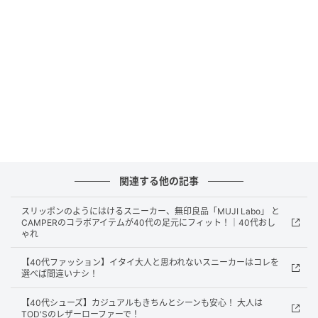
関連する他の記事
スリッポンのようにはけるスニーカー、無印良品「MUJI Labo」 と
CAMPERのコラボアイテムが40代の足元にフィット！｜40代おし
GLOW Online（グローオンライン）
ゃれ
［H2cm］4万1800円（カステラーノ／フラッパーズ）
【40代ファッション】イタイ大人と思われないスニーカーはコレを
選べば間違いナシ！
甲のメッシュ部分がスタイリッシュ。通気性抜群なの
【40代シューズ】カジュアルもきちんとシーンも安心！ 大人は
で真夏でもがんがんはけます。
TOD'Sのレザーローファーで！