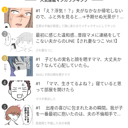
を伺いました。
#1 「え？浮気！？」夫がなかなか帰宅しない
ので、ふと外を見ると…→予期せぬ光景が！
息子はとても喜んでいた
｜旦那の不倫が発覚して頭に来たのでメチャ
旦那の不倫が発覚して頭に来たのでメチャクチャにしてやった
クチャにしてやった
最初に感じた違和感…普段マメに連絡をして
ｰｰｰ心温まるエピソードですね！水アートのメッセージ
こない夫からのLINE【され妻なつこ Vol.1】
に気付い
たときの率直なお気持ちをお聞かせくださ
され妻なつこ
い。
#1 子どもの実名と顔を晒すママ、大丈夫か
水アートが始まっただけでも、「え！！水アート始ま
な？なんて心配していたら。
った！！」と興奮していました。
SNSに子供の顔を晒すママ
#1 「ママ、生きてるよね？」寝ていると思
だんだん文字が描かれ始め、最初は意味が理解できま
って部屋を開けたら
せんでした。「め・ざ・せ…」と一文字ずつ読んでい
ママが家出した
ったとき、「え？なんでそんなメッセージを？」とい
#1 出産の喜びに包まれたあの瞬間。我が子
う感じだったのですが、瞬時に息子がついさっきCAさ
を一番最初に抱いたのは、夫の不倫相手でし
んと、「パイロットになる！」と話していたのを思い
た。
助産師と不倫した夫の末路
出し、「え！？まさか！？」と混乱しました。