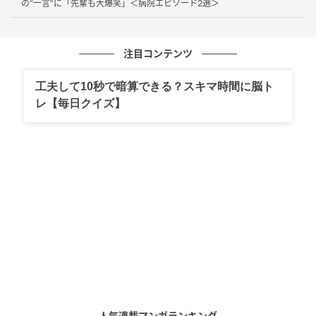
の“一言”に「先輩も大爆笑」＜病院エピソード2選＞
注目コンテンツ
工夫して10秒で暗算できる？スキマ時間に脳ト
レ【毎日クイズ】
出典：蕗子（@6_fuz）さん
水アートは時間が経つとすぐに消えてしまうため、ほ
かの乗客が搭乗してくる頃には、ほとんど見えなくな
っていたそうです。きっと息子さんのためだけに用意
された、特別な演出だったのでしょうね。航空会社の
粋なサプライズに、こちらまで温かい気持ちになりま
すね。
そこで、水アートに気づいた瞬間の息子さんの反応
や、息子さんが「パイロットになりたい」と話すよう
になったきっかけについて、投稿者さんに詳しくお話
人気連載マンガランキング