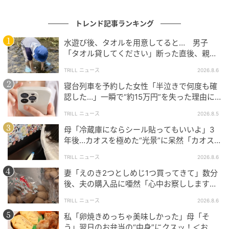
その後、他の乗客が搭乗してくる前に、水アートは消
トレンド記事ランキング
えてしまいました。その後CAさんから、「見られまし
水遊び後、タオルを用意してると… 男子
たか？」とのお声がけがあり、息子宛なのを確信しま
「タオル貸してください」断った直後、親が
した。
大声で放った一言に絶句
TRILL ニュース
2026.8.6
水アートが見られただけでも貴重なのに、息子宛のメ
寝台列車を予約した女性「半泣きで何度も確
認した…」一瞬で“約15万円”を失った理由に
ッセージだなんて、とてもとても驚き、感動しました。
「膝から崩れ落ちました」
描かれてから消えるまで3分ほどの、奇跡のようなひと
TRILL ニュース
2026.8.5
ときでした。
母「冷蔵庫にならシール貼ってもいいよ」3
年後…カオスを極めた“光景”に呆然「カオス
ｰｰｰ息子さんはどのような反応をされていましたか？ま
は更新され続ける…」
TRILL ニュース
2026.8.6
た、その後CAさんとはどのような会話をされました
妻「えのき2つとしめじ1つ買ってきて」数分
か？
後、夫の購入品に唖然「心中お察しします」
＜買い物ミス体験談2選＞
座席の真横で始まった水アートを、「なんか始まった
TRILL ニュース
2026.8.6
ー！」とワクワクしながら窓から見ていました。文字
私「卵焼きめっちゃ美味しかった」母「そ
う」翌日のお弁当の“中身”にクスッ！＜お弁
が読めるので、メッセージを見たときに「めざせパイ