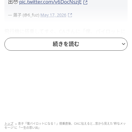
出🥹
pic.twitter.com/v6DocNszjE
— 蕗子 (@6_fuz)
May 17, 2026
飛行機に搭乗してすぐ、CAさんに「僕、パイロットに
なる！」と話していた投稿者さんの息子さん。息子さ
続きを読む
んはまだ5歳とのことで、優先搭乗で一足先に機内へ入
っていたのでしょうか。そのときは、まだほかの乗客
はほとんどいなかったそうです。
そして座席に着いて間もなく始まった、“水アート”。こ
れは毎回見られる演出ではなく、窓側の席でなければ
見えにくいため、特別感がありますよね。
そんな水アートを見られただけでも、息子さんにとっ
ては十分嬉しい出来事だったはず。それなのに、まさ
かそこに自分宛てのメッセージが描かれるとは。さぞ
トップ
息子「僕パイロットになる！」搭乗直後、CAに伝えると…窓から見えた“粋なメッ
セージ”に「一生の思い出」
かし嬉しかったでしょうね。