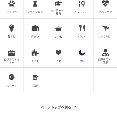
雑誌を読んだり、空港のバスツアーにも最年少で参加
したこともあるくらい、飛行機が大好きです。
カルチャー・
どうぶつ
ファッション
ビューティー
ヘルスケア
教養
なので、今回の素晴らしい出来事は、息子の飛行機へ
の愛が通じた瞬間に思えて、とても感動しました。こ
んなに素敵な一生の思い出をいただけて、感謝の気持
暮らし
住まい
レシピ
グルメ
おでかけ
ちでいっぱいです。
ｰｰｰ息子さんにとって、一生忘れられない思い出になっ
ビジネス・マ
心理テスト・
たでしょうね。
クイズ
恋愛
占い
ネー
診断
この日の体験が夢をかなえる原動力に
スポーツ
診断
息子さんのためだけの特別な水アート。そこには、乗
客一人ひとりを大切にする航空会社のおもてなしの心
ページトップへ戻る
を感じますね。