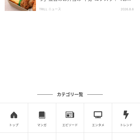
当エピソード2選＞
ロット！って描いてある！！」と興奮し、「うれし
TRILL ニュース
2026.8.6
い！うれしい！」と、とても喜んでいました。
まだ他に乗客もほとんどいない中だったので、椅子に
座りながらも、ぴょんぴょん跳ねてとても嬉しそうで
した。CAさんに息子からもお礼をお伝えしました。今
でも写真を見て、「これ僕になんだよね」とニヤニヤ
しています。
ｰｰｰ息子さんがパイロットになりたいと言い始めた経緯
をお聞かせください。また、差し支えなければ息子さ
カテゴリ一覧
んのご年齢をお聞かせください。
息子は今5歳で、1歳すぎから飛行機が大好きで、ずっ
と変わらず今に至ります。
トップ
マンガ
エピソード
エンタメ
トレンド
図鑑で国内外の飛行機を覚えたり、大人向けの飛行機