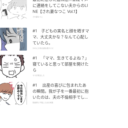
に連絡をしてこない夫からのLI
NE【され妻なつこ Vol.1】
され妻なつこ
#1 子どもの実名と顔を晒すマ
マ、大丈夫かな？なんて心配し
ていたら。
SNSに子供の顔を晒すママ
#1 「ママ、生きてるよね？」
寝ていると思って部屋を開けた
ら
ママが家出した
#1 出産の喜びに包まれたあ
の瞬間。我が子を一番最初に抱
いたのは、夫の不倫相手でし
た。
助産師と不倫した夫の末路