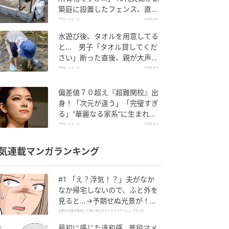
築庭に設置したフェンス、直後
に迫られた"顛末"
TRILL ニュース
2026.8.6
水遊び後、タオルを用意してる
と… 男子「タオル貸してくだ
さい」断った直後、親が大声で
放った一言に絶句
TRILL ニュース
2026.8.6
偏差値７０超え『超難関校』出
身！「次元が違う」「完璧すぎ
る」“華麗なる家系”に生まれた
【規格外の逸材】
TRILL ニュース
2026.8.5
気連載マンガランキング
#1 「え？浮気！？」夫がなか
なか帰宅しないので、ふと外を
見ると…→予期せぬ光景が！｜
旦那の不倫が発覚して頭に来た
旦那の不倫が発覚して頭に来たのでメチャクチャにしてやった
のでメチャクチャにしてやった
最初に感じた違和感…普段マメ