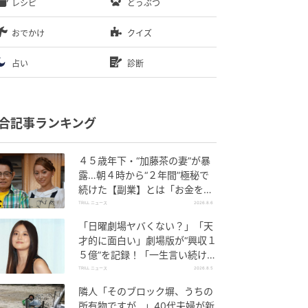
レシピ
どうぶつ
おでかけ
クイズ
占い
診断
合記事ランキング
４５歳年下・“加藤茶の妻”が暴
露…朝４時から“２年間”極秘で
続けた【副業】とは「お金を稼
ぐのって大変」
TRILL ニュース
2026.8.6
「日曜劇場ヤバくない？」「天
才的に面白い」劇場版が“興収１
５億”を記録！「一生言い続け
る」放送後も続く“切望の声”
TRILL ニュース
2026.8.5
隣人「そのブロック塀、うちの
所有物ですが…」40代夫婦が新