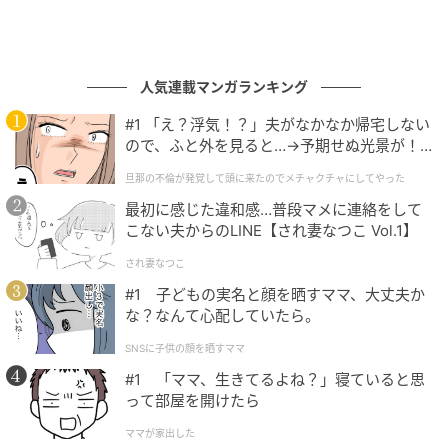
人気連載マンガランキング
#1 「え？浮気！？」夫がなかなか帰宅しない
ので、ふと外を見ると…→予期せぬ光景が！
｜旦那の不倫が発覚して頭に来たのでメチャ
旦那の不倫が発覚して頭に来たのでメチャクチャにしてやった
クチャにしてやった
最初に感じた違和感…普段マメに連絡をして
こない夫からのLINE【され妻なつこ Vol.1】
され妻なつこ
#1 子どもの実名と顔を晒すママ、大丈夫か
な？なんて心配していたら。
SNSに子供の顔を晒すママ
#1 「ママ、生きてるよね？」寝ていると思
って部屋を開けたら
ママが家出した