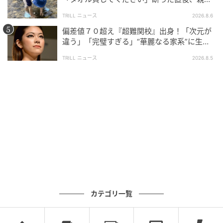
大声で放った一言に絶句
TRILL ニュース
2026.8.6
偏差値７０超え『超難関校』出身！「次元が
違う」「完璧すぎる」“華麗なる家系”に生ま
れた【規格外の逸材】
TRILL ニュース
2026.8.5
カテゴリ一覧