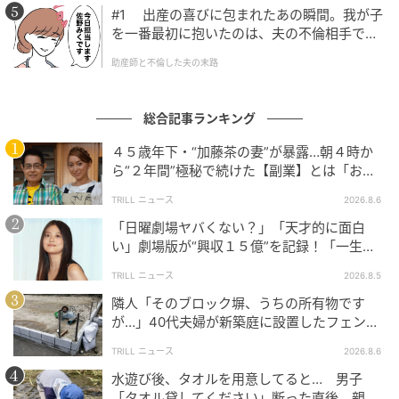
#1 出産の喜びに包まれたあの瞬間。我が子
を一番最初に抱いたのは、夫の不倫相手でし
た。
助産師と不倫した夫の末路
総合記事ランキング
４５歳年下・“加藤茶の妻”が暴露…朝４時か
ら“２年間”極秘で続けた【副業】とは「お金
を稼ぐのって大変」
TRILL ニュース
2026.8.6
「日曜劇場ヤバくない？」「天才的に面白
い」劇場版が“興収１５億”を記録！「一生言
い続ける」放送後も続く“切望の声”
TRILL ニュース
2026.8.5
隣人「そのブロック塀、うちの所有物です
が…」40代夫婦が新築庭に設置したフェン
ス、直後に迫られた"顛末"
TRILL ニュース
2026.8.6
水遊び後、タオルを用意してると… 男子
「タオル貸してください」断った直後、親が