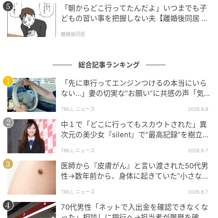
「朝からどこ行ってたんだよ」いつまでも子
どもの習い事を把握しない夫【離婚後同居 Vo
l.1】
離婚後同居
総合記事ランキング
「先に車行ってエンジンつけるの本当にいら
ない…」妻の切実な“お願い”に共感の声「気
づかないんですよね…」
TRILL ニュース
2026.8.8
中１で「どこに行ってもスカウトされた」異
次元の美少女『silent』で“最高記録”を樹立し
た「反則級」の【トップ女優】
TRILL ニュース
2026.8.7
医師から『皮膚がん』と言い渡された50代男
性→数年前から、身体に起きていた“小さな異
変”に「あのとき受診していれば…」
TRILL ニュース
2026.8.7
70代男性「ネットで入出金を確認できなくな
った」相談しに銀行へ→担当者が履歴を確認