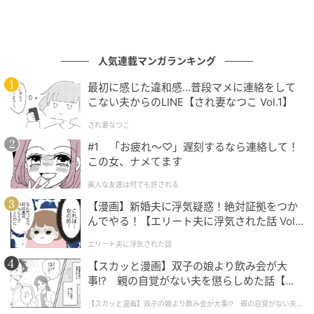
人気連載マンガランキング
最初に感じた違和感…普段マメに連絡をして
こない夫からのLINE【され妻なつこ Vol.1】
され妻なつこ
#1 「お疲れ〜♡」遅刻するなら連絡して！
この女、ナメてます
美人な友達は何でも許される
【漫画】新婚夫に浮気疑惑！絶対証拠をつか
んでやる！【エリート夫に浮気された話 Vol.
1】
エリート夫に浮気された話
【スカッと漫画】双子の娘より飲み会が大
事!? 親の自覚がない夫を懲らしめた話【第1
話】
【スカッと漫画】双子の娘より飲み会が大事!? 親の自覚がない夫を
懲らしめた話