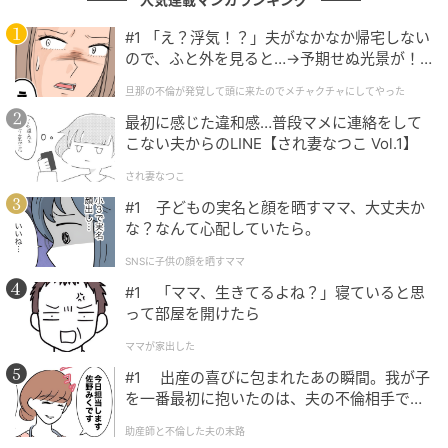
恭子さん色気漏れすぎ」などの声が見られるほど、美
しく過激なシーンとして語り継がれています。
#1 「え？浮気！？」夫がなかなか帰宅しない
ので、ふと外を見ると…→予期せぬ光景が！
｜旦那の不倫が発覚して頭に来たのでメチャ
亀梨和也さん演じる平慶は、十分な実力と熱意を持つ
旦那の不倫が発覚して頭に来たのでメチャクチャにしてやった
クチャにしてやった
コンテンポラリーダンサーです。しかし、海外のカン
最初に感じた違和感…普段マメに連絡をして
パニーから不合格を言い渡され、仕事でも将来でも追
こない夫からのLINE【され妻なつこ Vol.1】
い込まれていました。
され妻なつこ
#1 子どもの実名と顔を晒すママ、大丈夫か
そんな慶が偶然目を奪われるのが、名門女子高で化学
な？なんて心配していたら。
を教える西原結唯です。深田恭子さん演じる結唯は、
高校教師という安定した立場にいながら、妻子ある同
SNSに子供の顔を晒すママ
僚教師・高柳太郎（
生瀬勝久
）との不倫関係を続けて
#1 「ママ、生きてるよね？」寝ていると思
って部屋を開けたら
います。若い生徒たちのまぶしさを見るたびに、自分
の年齢や閉塞感を意識してしまう女性として描かれて
ママが家出した
います。
#1 出産の喜びに包まれたあの瞬間。我が子
を一番最初に抱いたのは、夫の不倫相手でし
第1話で印象的なのは、慶が結唯を遠くから見つめて終
た。
助産師と不倫した夫の末路
わらない点です。慶は結唯が勤める高校の前に連日姿