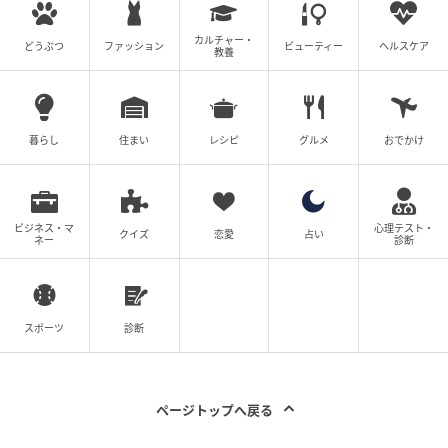
西原結唯を演じた深田恭子さんが、互いに傷を抱えた
カルチャー・
男女を真正面から演じているところにあります。
どうぶつ
ファッション
ビューティー
ヘルスケア
教養
亀梨さんは、海外で認められたいのに結果を出せない
ダンサーを演じました。慶は夢に届かない焦りを抱え
暮らし
住まい
レシピ
グルメ
おでかけ
ながら、結唯にだけは自分を見てほしいとぶつかって
いきます。亀梨さんは、ダンサーとしての身体表現
と、恋に突き進む男性の危うさを重ねて見せていま
す。
ビジネス・マ
心理テスト・
クイズ
恋愛
占い
ネー
診断
深田恭子さん演じる西原結唯は、名門女子高の教師と
いう安定した肩書きを持ちながら、私生活では同僚と
の不倫に苦しむ女性です。深田さんは、職員室では落
スポーツ
診断
ち着いた教師として振る舞い、慶の前では孤独を隠し
きれなくなる結唯を演じ分けていました。物語が進む
と、結唯は母・西原真理子（
麻生祐未
）に慶との関係
ページトップへ戻る
を打ち明けようとします。