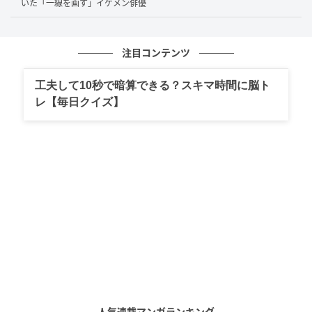
いた「一線を画す」イケメン俳優
第1話で慶は、偶然見かけた結唯に強く心を奪われま
す。慶は結唯が勤める高校の前に何度も姿を見せ、彼
注目コンテンツ
女に近づこうとしました。
工夫して10秒で暗算できる？スキマ時間に脳ト
結唯は戸惑いながらも、まっすぐにぶつかってくる慶
レ【毎日クイズ】
の熱に心を揺さぶられます。年齢も立場も違う2人の恋
は、最初から穏やかではなく、周囲を巻き込みながら
進んでいきます。
「今夜、私を抱いて…」高校教師が年下ダンサ
ーに心を揺らす
本作が“地上波の限界に挑んだ”と感じられる理由は、
濃密シーンがかなり生々しく描かれている点です。SNS
では「マジでエグい」「生々しくてビックリ」「深田
人気連載マンガランキング