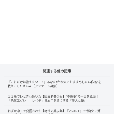
ドラマ『セカンド・ラブ』は、脚本家の
大石静
さんが
手がけた“
大人がはまるラブストーリー
”です。昼のメロ
ドラマならぬ夜メロを掲げたオリジナル作品になりま
す。
主人公の平慶（
亀梨和也
）は、十分な実力を持ちなが
らチャンスに恵まれないコンテンポラリーダンサーで
す。しかし、海外のカンパニーから不合格を言い渡さ
れ、仕事にも将来にも行き詰まっていました。
2015年2月6日の放送開始時点で、亀梨さんは28歳で
関連する他の記事
した。 一方、西原結唯（
深田恭子
）は、名門女子高で
「これだけは教えたい…！」あなたが“本気でおすすめしたい作品”を
化学を教える高校教師です。安定した職業に就いてい
教えてください🔥【アンケート募集】
るように見えますが、同僚との不倫関係から抜け出せ
ず、自分の人生に閉塞感を抱えています。深田さんは
１１歳でひときわ輝いた【国民的美少女】“不倫妻”で一世を風靡！
「色気エグい」「レベチ」日本中を虜にする『美人女優』
1982年11月2日生まれで、放送開始時点では32歳でし
た。
わずか中３で発掘された【絶世の美少年】『VIVANT』で“鮮烈”に輝