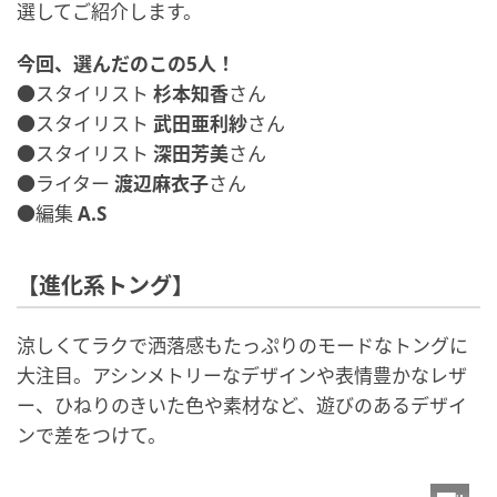
選してご紹介します。
今回、選んだのこの5人！
●スタイリスト
杉本知香
さん
●スタイリスト
武田亜利紗
さん
●スタイリスト
深田芳美
さん
●ライター
渡辺麻衣子
さん
●編集
A.S
【進化系トング】
涼しくてラクで洒落感もたっぷりのモードなトングに
大注目。アシンメトリーなデザインや表情豊かなレザ
ー、ひねりのきいた色や素材など、遊びのあるデザイ
ンで差をつけて。