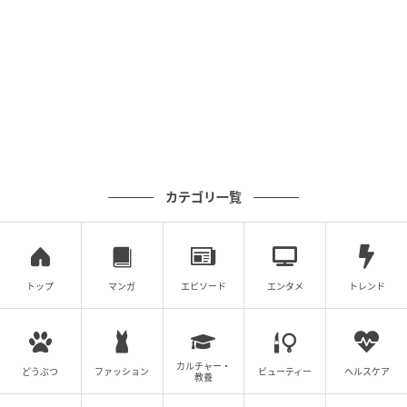
インパクトのあるものが今年の気分。軽やかなフィッ
ト感や履き心地のよさをキープしながら、クラシカル
な品のよさが薫るワンランク上の着こなしを叶えてく
れます。
カテゴリ一覧
トップ
マンガ
エピソード
エンタメ
トレンド
カルチャー・
どうぶつ
ファッション
ビューティー
ヘルスケア
教養