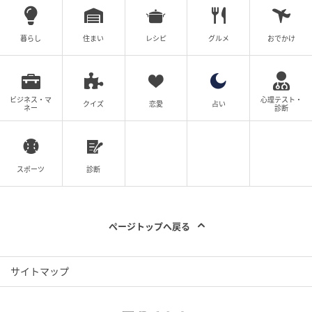
暮らし
住まい
レシピ
グルメ
おでかけ
インレッドウェブ
ビジネス・マ
心理テスト・
クイズ
恋愛
占い
ネー
診断
1.
とてもきれいなフォルムのラウンドトゥで脚のライ
ンまで整って見える。浅めの甲を走る華奢なTストラッ
プがさりげなく女っぽさを印象づける。靴［Ｈ
1］¥88,000(オディッシ／トゥモローランド)
スポーツ
診断
2.
つま先
にタックを入れた遊びのあるスクエアトゥ。しなやか
なカーフ素材がスペシャル感を醸し出す。靴［Ｈ
ページトップへ戻る
1］¥18,700
(ル タロン グリーズ／ル タロン グリーズ ルミネ新宿
店)
3.
キラキラ光るスパンコールをちりばめたベロア
サイトマップ
のアッパーが華やか。少し幅広めのスクエアトゥも今
っぽい。靴［Ｈ0.5］¥12,100(シー ユナイテッドアロ