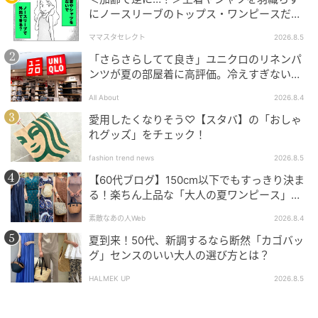
エア／アマン)
4.
こっくりしたグリーンのスウェードア
にノースリーブのトップス・ワンピースだけ
ッパーがシック。ステッチや切り替えなどさりげない
で外出できる？
ママスタセレクト
2026.8.5
アレンジがレトロなムードを表現。スニーカー［Ｈ
「さらさらしてて良き」ユニクロのリネンパ
2］¥29,150(ヴェジャ／セイヤナカムラツーポイントツ
ンツが夏の部屋着に高評価。冷えすぎない肌
ーフォー)
触りが決め手
All About
2026.8.4
スタイリスト 武田亜利紗さん
愛用したくなりそう♡【スタバ】の「おしゃ
れグッズ」をチェック！
ミントや淡いピンクなど、アイスクリ—ムみたいな色
のレトロなスニーカーが可愛い♡
fashion trend news
2026.8.5
【60代ブログ】150cm以下でもすっきり決ま
スタイリスト 杉本知香さん
る！楽ちん上品な「大人の夏ワンピース」コ
ーデ６選
ボリューミーなハイテク系も人気が続いているけれ
素敵なあの人Web
2026.8.4
ど、やっぱり本命は薄底のレトロタイプ。
夏到来！50代、新調するなら断然「カゴバッ
グ」センスのいい大人の選び方とは？
【変形フラット】
HALMEK UP
2026.8.5
定番のバレエシューズは、素材やディテールで遊んだ