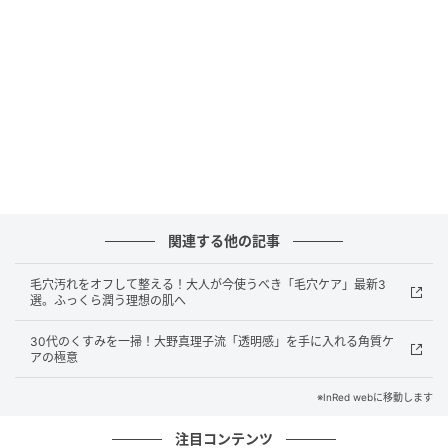
1.
ベージュのスエードと指をホールドする黒のストラ
ップの大胆なコントラストがスタイリッシュ。甲を覆
うデザインでヒールがあっても安定感抜群。サンダル
［Ｈ5］¥19,800(ル タロン グリーズ／ル タロン グリー
ズ ルミネ新宿店)
2.
親指から甲にかけてすっぽりカバ
ーするモダンなバランス。柔らかなカーフ素材で足な
じみも最高。サンダル［Ｈ1.5］¥33,000(ラオコンテ)
3.
パテントのブラウンが艶やか。交差する華奢なスト
ラップが足元を女性らしく引き立てる。かかとをしっ
関連する他の記事
かりサポートしてくれるので歩きやすい。靴［Ｈ
1］¥69,300(ネブローニ)
4.
2本のストラップで支える
毛穴汚れをオフして整える！大人が今使うべき「毛穴ケア」最新3
プリミティブなミニマルさが新鮮。ヌーディでリゾー
選。ふっくら潤う理想の肌へ
トライクな足元に。サンダル［H0.5］¥25,300(ラオコ
30代のくすみを一掃！大野真理子流「透明感」を手に入れる角質ケ
ンテ／デ・プレ)
アの極意
※InRed webに移動します
ライター 渡辺麻衣子さん
シンプルなコーディネイトをお洒落に見せてくれるス
注目コンテンツ