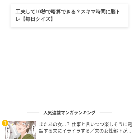
パイスになりそう。快適さも魅力的。
工夫して10秒で暗算できる？スキマ時間に脳ト
レ【毎日クイズ】
【レトロスニーカー】
1980～2000sのアーカイブからヒントを得た薄底スニ
ーカーが続々登場。レトロシックなスタンダードすぎ
る形が新鮮で、一足は絶対に持っておきたい。2足目に
買うなら素材や色で変化をつけて遊ぶのも手。
人気連載マンガランキング
またあの女…？ 仕事と言いつつ楽しそうに電
話する夫にイライラする／夫の女性部下が気
になる（1）【夫婦の危機 まんが】