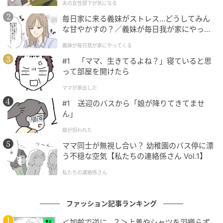
夫の女性部下が気になる
毎日家に来る義妹がストレス…どうしてみん
な甘やかすの？／義妹が毎日我が家にやって
くる（1）【義父母がシンドイんです！ まん
義妹が毎日我が家にやってくる
が】
#1 「ママ、生きてるよね？」寝ていると思
って部屋を開けたら
ママが家出した
#1 送迎のバスから「娘が降りてきてませ
ん」
インレッドウェブ
娘が拐われた
1.
水色のシューレースがきいたジラフ柄でポップな足
ママ同士が無視し合い？ 幼稚園のバス停に漂
元に。スニーカー［Ｈ1］¥17,600(アディダス／アディ
う不穏な空気【私たちの連絡係さん Vol.1】
ダス コールセンター)
2.
清涼感のあるミントグリーン
私たちの連絡係さん
で今っぽさと抜け感を演出。スニーカー［Ｈ
2］¥12,980(ニューバランス／ニューバランスジャパ
ンお客様相談室)
3.
シボのある曲線的なラインが目を
ファッション記事ランキング
引くオールホワイト。スニーカー［Ｈ1.5］¥31,900(モ
＜加齢で逆に…？＞上着やシャツを羽織らず