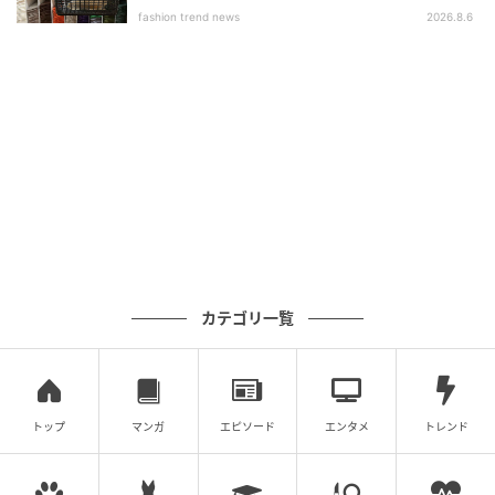
そのインナー選びが老け見えの原因かも。40代・50代「シアーアイテム」を
fashion trend news
2026.8.6
上品に着こなす正解ルール
ただし、１枚で着るよりも羽織りと組み合わせるのが
おすすめ。白リブタンクトップとデニムに、刺繍入り
のシアーシャツジャケットを合わせれば、程よい抜け
感と上品さを両立できます。さらに、羽織りの前を開
けて縦ラインを作ることで、すっきり見えも期待。白
が顔まわりを明るく見せてくれるのも嬉しいポイント
です。
シアーアイテムが人気の今季こそ、インナー選びを見
カテゴリ一覧
直す絶好のタイミング。黒と白のリブインナーを揃え
ておけば着回しやすく、コーデの完成度も高まりま
す。脇役に見えるインナーこそ、大人の清潔感と上品
トップ
マンガ
エピソード
エンタメ
トレンド
さを支える重要な存在です。＜text＆photo：Hiromi
Anzai＞