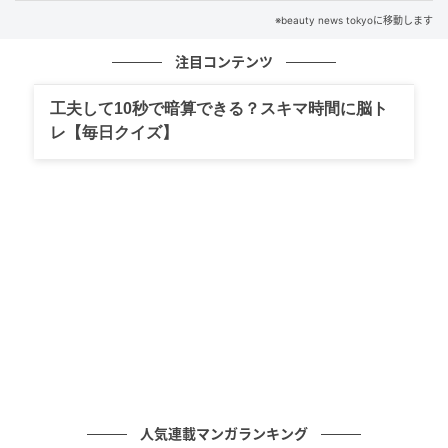
※beauty news tokyoに移動します
注目コンテンツ
工夫して10秒で暗算できる？スキマ時間に脳ト
レ【毎日クイズ】
そのインナー選びが老け見えの原因かも。40代・50代「シアーアイテム」を
上品に着こなす正解ルール
人気連載マンガランキング