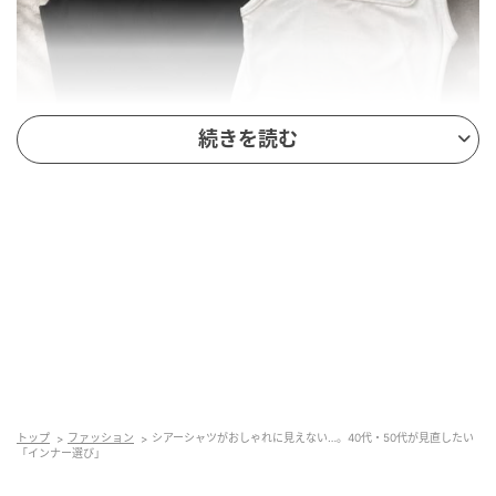
続きを読む
そのインナー選びが老け見えの原因かも。40代・50代「シアーアイテム」を
上品に着こなす正解ルール
▲（左）3Dリブスクエアネックセーターノースリーブ
/ UNIQLO : C、（右）タンクトップ 前後2way / 楽天
（ShiroNanaセレクトショップ）
トップ
ファッション
シアーシャツがおしゃれに見えない…。40代・50代が見直したい
「インナー選び」
おすすめは、「3Dリブスクエアネックセーターノース
リーブ / UNIQLO : C」のようなスクエアネックタイプ