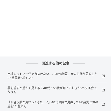
やリブ素材のインナー。デコルテをすっきり見せなが
ら、縦ライン効果で上半身をスマートな印象に導いて
くれます。肩紐は細すぎないものを選ぶと、肌着見え
を防ぎやすいでしょう。
色に迷ったら“羽織りと同色”を選ぶ
インナーの色選びに迷ったら、シアーシャツやシアー
カーディガンと同じ色で揃えるのが簡単です。
関連する他の記事
半袖カットソーがアカ抜けない…。2026初夏、大人世代が見直した
い“重見え”ポイント
黒を着ると重たく見える？40代・50代が知っておきたい“抜け感”の
作り方
「似合う服が変わってきた…？」40代以降が見直したい“姿勢と体の
重心”の整え方