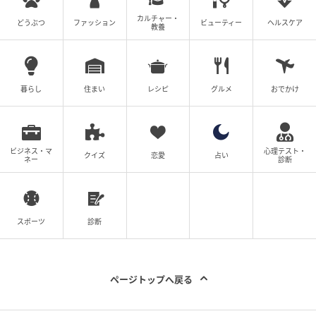
元記事で読む
カルチャー・
どうぶつ
ファッション
ビューティー
ヘルスケア
教養
次の記事
そのワイドパンツ、重たく見えてない？2026
初夏にアカ抜ける大人コーデの正解
暮らし
住まい
レシピ
グルメ
おでかけ
の記事をもっとみる
ビジネス・マ
心理テスト・
クイズ
恋愛
占い
ネー
診断
スポーツ
診断
ページトップへ戻る