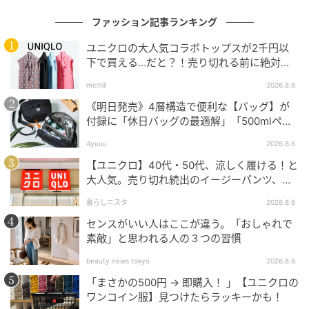
ファッション記事ランキング
ユニクロの大人気コラボトップスが2千円以
下で買える…だと？！売り切れる前に絶対買
い！
michill
2026.8.6
《明日発売》4層構造で便利な【バッグ】が
付録に「休日バッグの最適解」「500mlペッ
トボトルも入る」
4yuuu
2026.8.6
【ユニクロ】40代・50代、涼しく履ける！と
大人気。売り切れ続出のイージーパンツ、買
ってみた！
暮らしニスタ
2026.8.6
センスがいい人はここが違う。「おしゃれで
素敵」と思われる人の３つの習慣
beauty news tokyo
2026.8.6
「まさかの500円 → 即購入！ 」【ユニクロの
ワンコイン服】見つけたらラッキーかも！