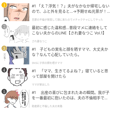
例えば黒のシアーカーディガンなら、黒のリブインナ
#1 「え？浮気！？」夫がなかなか帰宅しない
ので、ふと外を見ると…→予期せぬ光景が！
ーを合わせるだけで統一感がアップ。インナーだけが
｜旦那の不倫が発覚して頭に来たのでメチャ
浮かず、すっきりと洗練された印象に仕上がります。
旦那の不倫が発覚して頭に来たのでメチャクチャにしてやった
クチャにしてやった
シアーアイテムは透け感が魅力だからこそ、色数を増
最初に感じた違和感…普段マメに連絡をして
こない夫からのLINE【され妻なつこ Vol.1】
やしすぎないことも大切。迷ったときは同色合わせを
意識してみましょう。
され妻なつこ
#1 子どもの実名と顔を晒すママ、大丈夫か
な？なんて心配していたら。
白リブタンクは“抜け感作り”に活用
SNSに子供の顔を晒すママ
白のリブタンクトップは、40代・50代のシアーコーデ
#1 「ママ、生きてるよね？」寝ていると思
って部屋を開けたら
で活躍する万能アイテムです。
ママが家出した
#1 出産の喜びに包まれたあの瞬間。我が子
を一番最初に抱いたのは、夫の不倫相手でし
た。
助産師と不倫した夫の末路