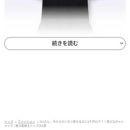
続きを読む
出典：GU（ジーユー）オンラインストア
ペプラムニットプルオーバー（半袖）
￥1,990（税込）
トップ
ファッション
GUさん、今からガシガシ使えるのに2千円以下？！買えなきゃシ
裾のペプラムデザインがコーディネートに華やかさを
ョック…夏の着映えトップス5選