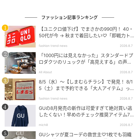
ファッション記事ランキング
【ユニクロ値下げ】でまさかの990円！ 40・
50代が今 → 秋まで着回したい♡「即戦力ト
ップス」
fashion trend news
2026.8.7
「1000円には見えなかった」スタンダードプ
ロダクツのリュックが「高見えする」の声。
2個購入する人も
All About
2026.8.7
8/5（水）〜【しまむらチラシ】で発見！ 8/1
5（土）まで予約できる「大人アイテム」っ
て？
fashion trend news
2026.8.7
GUの8月発売の新作は可愛すぎて絶対買い逃
したくない！早めのチェック推奨アイテム7
連発
michill
2026.8.7
出典：GU（ジーユー）オンラインストア
GUシャツが夏コーデの救世主♡1枚でも羽織