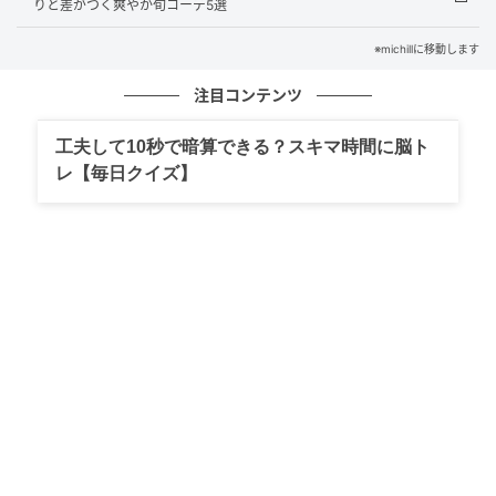
りと差がつく爽やか旬コーデ5選
※michillに移動します
注目コンテンツ
工夫して10秒で暗算できる？スキマ時間に脳ト
レ【毎日クイズ】
出典：GU（ジーユー）オンラインストア
レースリボンカーディガン Q