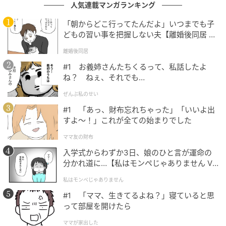
￥1,990（税込）
人気連載マンガランキング
「朝からどこ行ってたんだよ」いつまでも子
透け感のあるレース柄が軽やかな印象を演出するレー
どもの習い事を把握しない夫【離婚後同居 Vo
スリボンカーディガン。抜け感のあるネックラインで
l.1】
離婚後同居
顔まわりをすっきり見せてくれます。短めの丈感でバ
#1 お義姉さんたちくるって、私話したよ
ランスが取りやすく、さっと羽織るだけでこなれたス
ね？ ねぇ、それでも…
タイリングが楽しめます。
ぜんぶ私のせい
#1 「あっ、財布忘れちゃった」「いいよ出
ふんわりシルエットが可愛い♡バルーンスリ
すよ〜！」これが全ての始まりでした
ーブチュニック
ママ友の財布
入学式からわずか3日、娘のひと言が運命の
分かれ道に…【私はモンペじゃありません Vo
l.1】
私はモンペじゃありません
#1 「ママ、生きてるよね？」寝ていると思
って部屋を開けたら
ママが家出した