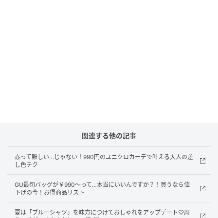
プラスしてくれるペプラムニットプルオーバー。ほど
よくフィットするシルエットで、ボディラインをきれ
いに見せてくれるのも嬉しいポイント。シンプルで合
わせやすく、デイリーからオフィスまで幅広く活躍し
てくれるアイテムです。
透け感レースで涼しげに◎レースリボンカーデ
ィガン
関連する他の記事
赤って難しい…じゃない！990円のユニクロカーデで叶える大人の差
し色テク
GU最旬バッグが￥990～って…本当にいいんですか？！買うなら値
下げの今！お得商品リスト
夏は「ブルーシャツ」を味方につけておしゃれをアップデート♡周