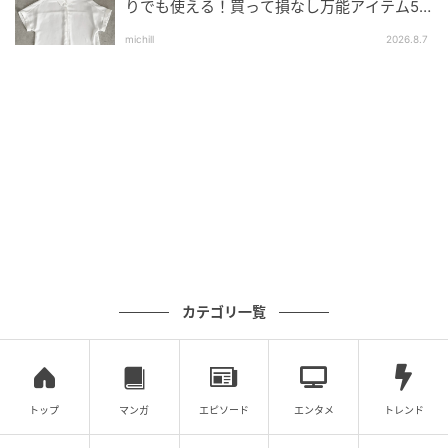
りでも使える！買って損なし万能アイテム5
バルーンスリーブチュニック by rokh
選
michill
2026.8.7
￥1,990（税込）
ぽこぽことした花柄の膨れジャカードが今っぽさ抜群
のバルーンスリーブチュニック。立体感のあるボリュ
ーム袖と、裾に向かってふんわり広がるAラインシルエ
ットが、大人可愛いムードを演出してくれます。袖口
のゴムとリボンでシルエットを自由に変えられるのも
ポイント。
1枚で華やぐ！ビッグカラーブラウス
カテゴリ一覧
トップ
マンガ
エピソード
エンタメ
トレンド