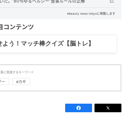
続いた。“80％ゆるヘルシー”食事ルールの正解
※beauty news tokyoに移動します
目コンテンツ
記……全部、読めます。
記事に関連するキーワード
ギー
#カギ