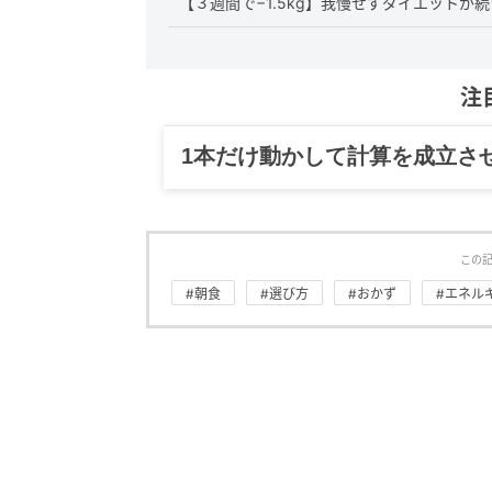
【３週間で−1.5kg】我慢せずダイエットが
注
グルメ、ギャグ、子育て、旅行
この
#朝食
#選び方
#おかず
#エネル