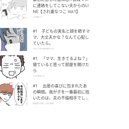
に連絡をしてこない夫からのLI
NE【され妻なつこ Vol.1】
され妻なつこ
#1 子どもの実名と顔を晒すマ
マ、大丈夫かな？なんて心配し
ていたら。
SNSに子供の顔を晒すママ
#1 「ママ、生きてるよね？」
寝ていると思って部屋を開けた
ら
ママが家出した
#1 出産の喜びに包まれたあ
の瞬間。我が子を一番最初に抱
いたのは、夫の不倫相手でし
た。
助産師と不倫した夫の末路