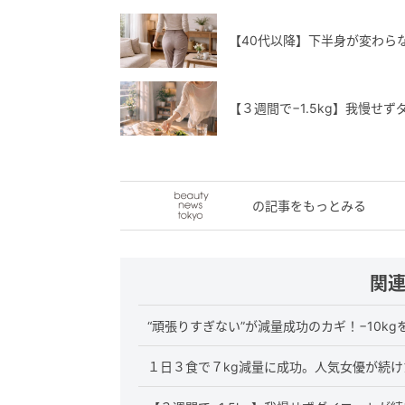
【40代以降】下半身が変わら
【３週間で−1.5kg】我慢せ
の記事をもっとみる
関
“頑張りすぎない”が減量成功のカギ！−10k
１日３食で７kg減量に成功。人気女優が続