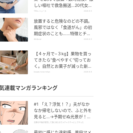
しい嘔吐で救急搬送…20代女性
を待ち受けていた“恐ろしい病
TRILL ニュース
2026.8.5
名”とは？
放置すると危険なのどの不調。
風邪ではなく「食道がん」の初
期症状のことも……特徴とチェ
ックポイント
All About
2026.8.5
【４ヶ月で−３kg】果物を買っ
てきたら“食べやすく”切ってお
く。自然とお菓子が減った新習
慣
beauty news tokyo
2026.8.6
気連載マンガランキング
#1 「え？浮気！？」夫がなか
なか帰宅しないので、ふと外を
見ると…→予期せぬ光景が！｜
旦那の不倫が発覚して頭に来た
旦那の不倫が発覚して頭に来たのでメチャクチャにしてやった
のでメチャクチャにしてやった
最初に感じた違和感…普段マメ