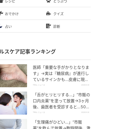
レシピ
どうぶつ
おでかけ
クイズ
占い
診断
ルスケア記事ランキング
医師「重要な手がかりとなりま
す」→実は『糖尿病』が進行し
ているサインかも…皮膚に現れ
る“3つの危険な変化”
TRILL ニュース
2026.8.6
「舌がヒリヒリする…」“市販の
口内炎薬”を塗って放置→3ヶ月
後、歯医者を受診すると…50代
男性に告げられた“恐ろしい診
TRILL ニュース
2026.8.6
断”
「生理痛がひどい…」“市販
薬”を飲んで放置→数時間後、激