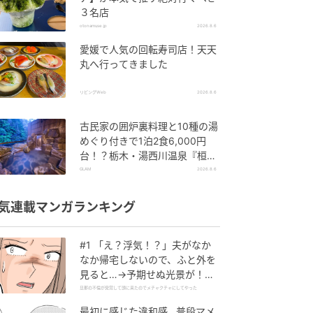
３名店
otonamuse.jp
2026.8.6
愛媛で人気の回転寿司店！天天
丸へ行ってきました
リビングWeb
2026.8.6
古民家の囲炉裏料理と10種の湯
めぐり付きで1泊2食6,000円
台！？栃木・湯西川温泉『桓武
平氏ゆかりの宿 揚羽』で叶う秘
GLAM
2026.8.6
境ステイ
気連載マンガランキング
#1 「え？浮気！？」夫がなか
なか帰宅しないので、ふと外を
見ると…→予期せぬ光景が！｜
旦那の不倫が発覚して頭に来た
旦那の不倫が発覚して頭に来たのでメチャクチャにしてやった
のでメチャクチャにしてやった
最初に感じた違和感…普段マメ