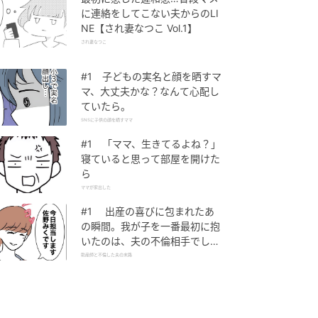
に連絡をしてこない夫からのLI
NE【され妻なつこ Vol.1】
され妻なつこ
#1 子どもの実名と顔を晒すマ
マ、大丈夫かな？なんて心配し
ていたら。
SNSに子供の顔を晒すママ
#1 「ママ、生きてるよね？」
寝ていると思って部屋を開けた
ら
ママが家出した
#1 出産の喜びに包まれたあ
の瞬間。我が子を一番最初に抱
いたのは、夫の不倫相手でし
た。
助産師と不倫した夫の末路