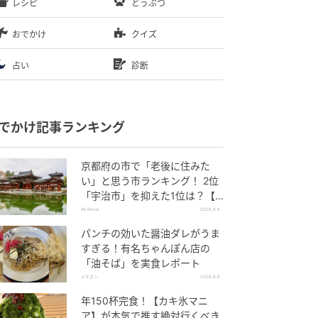
レシピ
どうぶつ
おでかけ
クイズ
占い
診断
でかけ記事ランキング
京都府の市で「老後に住みた
い」と思う市ランキング！ 2位
「宇治市」を抑えた1位は？【2
026年調査】
All About
2026.8.6
パンチの効いた醤油ダレがうま
すぎる！有名ちゃんぽん店の
「油そば」を実食レポート
イチオシ
2026.8.6
年150杯完食！【カキ氷マニ
ア】が本気で推す絶対行くべき