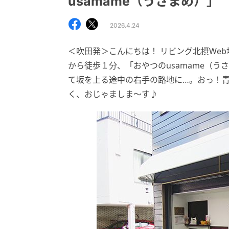
usamame（うさまめ）」
2026.4.24
＜吹田発＞こんにちは！ リビング北摂We
から徒歩１分、「おやつのusamame（う
て坂を上る途中の右手の路地に…。おっ！青
く、おじゃましま～す♪